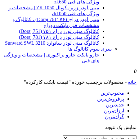
ویژگی های فنی zk650
مینی لودر زرین کوپال ZK 1050 | مشخصات و
ویژگی های فنی zk1050
مینی لودر دراج ۷۶۱ (Doraj 761) ، کاتالوگ و
مشخصات فنی بابکت دوراج
کاتالوگ مینی لودر دراج ۷۵۱ (Doraj 751)
کاتالوگ مینی لودر دراج ۷۸۱ (Doraj 781)
کاتالوگ مینی لودر سانوارد Sunward SWL 3210
سری سوم کاتالوگ ها
جارو بابکت جارو تراکتوری | مشخصات و ویژگی
های فنی
0
خانه
-
محصولات برچسب خورده "قیمت بابکت کارکرده"
محبوب‌ترین
پرفروش‌ترین
جدیدترین
ارزان‌ترین
گران‌ترین
نمایش یک نتیجه