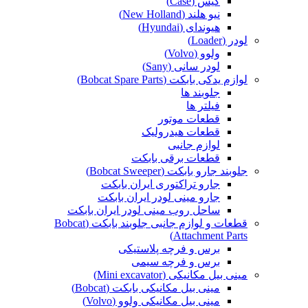
کیس (Case)
نیو هلند (New Holland)
هیوندای (Hyundai)
لودر (Loader)
ولوو (Volvo)
لودر سانی (Sany)
لوازم یدکی بابکت (Bobcat Spare Parts)
جلوبند ها
فیلتر ها
قطعات موتور
قطعات هیدرولیک
لوازم جانبی
قطعات برقی بابکت
جلوبند جارو بابکت (Bobcat Sweeper)
جارو تراکتوری ایران بابکت
جارو مینی لودر ایران بابکت
ساحل روب مینی لودر ایران بابکت
قطعات و لوازم جانبی جلوبند بابکت (Bobcat
Attachment Parts)
برس و فرچه پلاستیکی
برس و فرچه سیمی
مینی بیل مکانیکی (Mini excavator)
مینی بیل مکانیکی بابکت (Bobcat)
مینی بیل مکانیکی ولوو (Volvo)