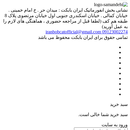
نشانی بخش انفورماتیک ایران بابکت : میدان حر . خ امام خمینی .
خیابان کمالی . خیابان اسکندری جنوبی اول خیابان مرتضوی پلاک 8
طبقه هم کف (لطفا قبل از مراجعه حضوری ، هماهنگی های لازم را
به عمل آورید)
iranbobcatofficial@gmail.com
09123002274
تمامی حقوق برای ایران بابکت محفوظ می باشد
سبد خرید
سبد خرید شما خالی است.
ورود به سایت