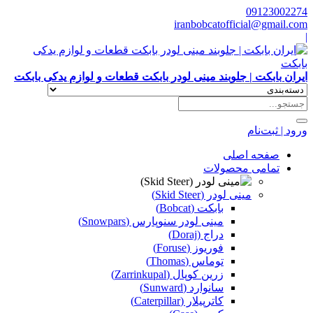
09123002274
iranbobcatofficial@gmail.com
|
ایران بابکت | جلوبند مینی لودر بابکت قطعات و لوازم یدکی بابکت
ورود | ثبت‌نام
صفحه اصلی
تمامی محصولات
مینی لودر (Skid Steer)
بابکت (Bobcat)
مینی لودر سنوپارس (Snowpars)
دراج (Doraj)
فوریوز (Foruse)
توماس (Thomas)
زرین کوپال (Zarrinkupal)
سانوارد (Sunward)
کاترپیلار (Caterpillar)