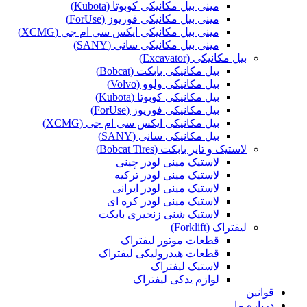
مینی بیل مکانیکی کوبوتا (Kubota)
مینی بیل مکانیکی فوریوز (ForUse)
مینی بیل مکانیکی ایکس سی ام جی (XCMG)
مینی بیل مکانیکی سانی (SANY)
بیل مکانیکی (Excavator)
بیل مکانیکی بابکت (Bobcat)
بیل مکانیکی ولوو (Volvo)
بیل مکانیکی کوبوتا (Kubota)
بیل مکانیکی فوریوز (ForUse)
بیل مکانیکی ایکس سی ام جی (XCMG)
بیل مکانیکی سانی (SANY)
لاستیک و تایر بابکت (Bobcat Tires)
لاستیک مینی لودر چینی
لاستیک مینی لودر ترکیه
لاستیک مینی لودر ایرانی
لاستیک مینی لودر کره ای
لاستیک شنی زنجیری بابکت
لیفتراک (Forklift)
قطعات موتور لیفتراک
قطعات هیدرولیکی لیفتراک
لاستیک لیفتراک
لوازم یدکی لیفتراک
قوانین
درباره ما