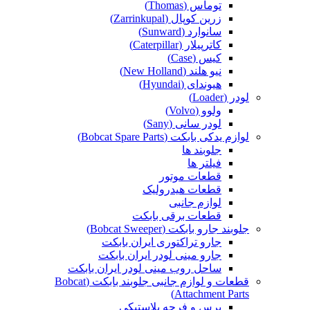
توماس (Thomas)
زرین کوپال (Zarrinkupal)
سانوارد (Sunward)
کاترپیلار (Caterpillar)
کیس (Case)
نیو هلند (New Holland)
هیوندای (Hyundai)
لودر (Loader)
ولوو (Volvo)
لودر سانی (Sany)
لوازم یدکی بابکت (Bobcat Spare Parts)
جلوبند ها
فیلتر ها
قطعات موتور
قطعات هیدرولیک
لوازم جانبی
قطعات برقی بابکت
جلوبند جارو بابکت (Bobcat Sweeper)
جارو تراکتوری ایران بابکت
جارو مینی لودر ایران بابکت
ساحل روب مینی لودر ایران بابکت
قطعات و لوازم جانبی جلوبند بابکت (Bobcat
Attachment Parts)
برس و فرچه پلاستیکی