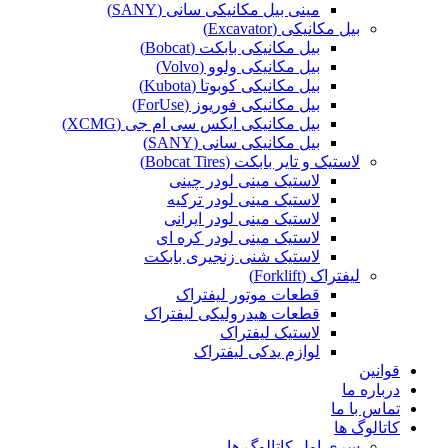
مینی بیل مکانیکی سانی (SANY)
بیل مکانیکی (Excavator)
بیل مکانیکی بابکت (Bobcat)
بیل مکانیکی ولوو (Volvo)
بیل مکانیکی کوبوتا (Kubota)
بیل مکانیکی فوریوز (ForUse)
بیل مکانیکی ایکس سی ام جی (XCMG)
بیل مکانیکی سانی (SANY)
لاستیک و تایر بابکت (Bobcat Tires)
لاستیک مینی لودر چینی
لاستیک مینی لودر ترکیه
لاستیک مینی لودر ایرانی
لاستیک مینی لودر کره ای
لاستیک شنی زنجیری بابکت
لیفتراک (Forklift)
قطعات موتور لیفتراک
قطعات هیدرولیکی لیفتراک
لاستیک لیفتراک
لوازم یدکی لیفتراک
قوانین
درباره ما
تماس با ما
کاتالوگ ها
سری اول کاتالوگ ها