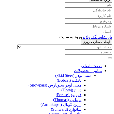
بازنشانی گذرواژه
ورود به سایت
ایجاد حساب کاربری
صفحه اصلی
تمامی محصولات
مینی لودر (Skid Steer)
بابکت (Bobcat)
مینی لودر سنوپارس (Snowpars)
دراج (Doraj)
فوریوز (Foruse)
توماس (Thomas)
زرین کوپال (Zarrinkupal)
سانوارد (Sunward)