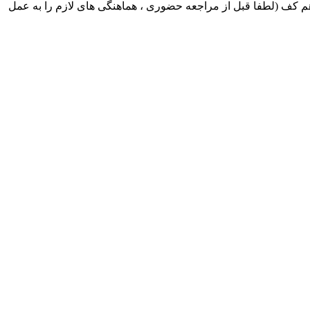
ک ایران بابکت : میدان حر . خ امام خمینی . خیابان کمالی . خیابان اسکندری جنوبی اول خیابان مرتضوی پلاک 8 طبقه هم کف (لطفا قبل از مراجعه حضوری ، هماهنگی های لازم را به عمل