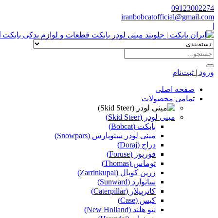
09123002274
iranbobcatofficial@gmail.com
|
ا
ورود | ثبت‌نام
صفحه اصلی
تمامی محصولات
مینی لودر (Skid Steer)
بابکت (Bobcat)
مینی لودر سنوپارس (Snowpars)
دراج (Doraj)
فوریوز (Foruse)
توماس (Thomas)
زرین کوپال (Zarrinkupal)
سانوارد (Sunward)
کاترپیلار (Caterpillar)
کیس (Case)
نیو هلند (New Holland)