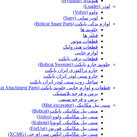
هیوندای (Hyundai)
لودر (Loader)
ولوو (Volvo)
لودر سانی (Sany)
لوازم یدکی بابکت (Bobcat Spare Parts)
جلوبند ها
فیلتر ها
قطعات موتور
قطعات هیدرولیک
لوازم جانبی
قطعات برقی بابکت
جلوبند جارو بابکت (Bobcat Sweeper)
جارو تراکتوری ایران بابکت
جارو مینی لودر ایران بابکت
ساحل روب مینی لودر ایران بابکت
قطعات و لوازم جانبی جلوبند بابکت (Bobcat Attachment Parts)
برس و فرچه پلاستیکی
برس و فرچه سیمی
مینی بیل مکانیکی (Mini excavator)
مینی بیل مکانیکی بابکت (Bobcat)
مینی بیل مکانیکی ولوو (Volvo)
مینی بیل مکانیکی کوبوتا (Kubota)
مینی بیل مکانیکی فوریوز (ForUse)
مینی بیل مکانیکی ایکس سی ام جی (XCMG)