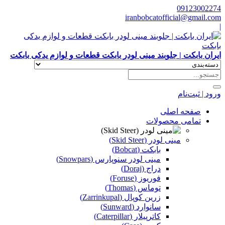
09123002274
iranbobcatofficial@gmail.com
|
ایران بابکت | جلوبند مینی لودر بابکت قطعات و لوازم یدکی بابکت
ورود | ثبت‌نام
صفحه اصلی
تمامی محصولات
مینی لودر (Skid Steer)
بابکت (Bobcat)
مینی لودر سنوپارس (Snowpars)
دراج (Doraj)
فوریوز (Foruse)
توماس (Thomas)
زرین کوپال (Zarrinkupal)
سانوارد (Sunward)
کاترپیلار (Caterpillar)