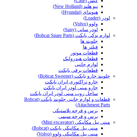
کیس (Case)
نیو هلند (New Holland)
هیوندای (Hyundai)
لودر (Loader)
ولوو (Volvo)
لودر سانی (Sany)
لوازم یدکی بابکت (Bobcat Spare Parts)
جلوبند ها
فیلتر ها
قطعات موتور
قطعات هیدرولیک
لوازم جانبی
قطعات برقی بابکت
جلوبند جارو بابکت (Bobcat Sweeper)
جارو تراکتوری ایران بابکت
جارو مینی لودر ایران بابکت
ساحل روب مینی لودر ایران بابکت
قطعات و لوازم جانبی جلوبند بابکت (Bobcat
Attachment Parts)
برس و فرچه پلاستیکی
برس و فرچه سیمی
مینی بیل مکانیکی (Mini excavator)
مینی بیل مکانیکی بابکت (Bobcat)
مینی بیل مکانیکی ولوو (Volvo)