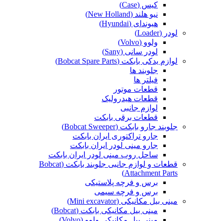
کیس (Case)
نیو هلند (New Holland)
هیوندای (Hyundai)
لودر (Loader)
ولوو (Volvo)
لودر سانی (Sany)
لوازم یدکی بابکت (Bobcat Spare Parts)
جلوبند ها
فیلتر ها
قطعات موتور
قطعات هیدرولیک
لوازم جانبی
قطعات برقی بابکت
جلوبند جارو بابکت (Bobcat Sweeper)
جارو تراکتوری ایران بابکت
جارو مینی لودر ایران بابکت
ساحل روب مینی لودر ایران بابکت
قطعات و لوازم جانبی جلوبند بابکت (Bobcat
Attachment Parts)
برس و فرچه پلاستیکی
برس و فرچه سیمی
مینی بیل مکانیکی (Mini excavator)
مینی بیل مکانیکی بابکت (Bobcat)
مینی بیل مکانیکی ولوو (Volvo)