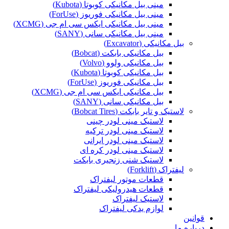
مینی بیل مکانیکی کوبوتا (Kubota)
مینی بیل مکانیکی فوریوز (ForUse)
مینی بیل مکانیکی ایکس سی ام جی (XCMG)
مینی بیل مکانیکی سانی (SANY)
بیل مکانیکی (Excavator)
بیل مکانیکی بابکت (Bobcat)
بیل مکانیکی ولوو (Volvo)
بیل مکانیکی کوبوتا (Kubota)
بیل مکانیکی فوریوز (ForUse)
بیل مکانیکی ایکس سی ام جی (XCMG)
بیل مکانیکی سانی (SANY)
لاستیک و تایر بابکت (Bobcat Tires)
لاستیک مینی لودر چینی
لاستیک مینی لودر ترکیه
لاستیک مینی لودر ایرانی
لاستیک مینی لودر کره ای
لاستیک شنی زنجیری بابکت
لیفتراک (Forklift)
قطعات موتور لیفتراک
قطعات هیدرولیکی لیفتراک
لاستیک لیفتراک
لوازم یدکی لیفتراک
قوانین
درباره ما