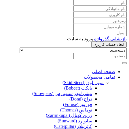
بازنشانی گذرواژه
ورود به سایت
ایجاد حساب کاربری
صفحه اصلی
تمامی محصولات
مینی لودر (Skid Steer)
بابکت (Bobcat)
مینی لودر سنوپارس (Snowpars)
دراج (Doraj)
فوریوز (Foruse)
توماس (Thomas)
زرین کوپال (Zarrinkupal)
سانوارد (Sunward)
کاترپیلار (Caterpillar)