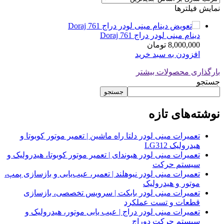
نمایش فیلترها
دینام مینی لودر دراج Doraj 761
8,000,000
تومان
افزودن به سبد خرید
بارگذاری محصولات بیشتر
جستجو
جستجو
نوشته‌های تازه
تعمیرات مینی لودر دلتا راه ماشین | تعمیر موتور کوبوتا و
هیدرولیک LG312
تعمیرات مینی لودر هیوندای | تعمیر موتور کوبوتا، هیدرولیک و
سیستم حرکت
تعمیرات مینی لودر نیوهلند | تعمیر، عیب‌یابی و بازسازی پمپ،
موتور و هیدرولیک
تعمیرات مینی لودر بابکت | سرویس تخصصی، بازسازی
قطعات و تست عملکرد
تعمیرات مینی لودر دراج | عیب یابی موتور، هیدرولیک و
سیستم حرکت دوراج