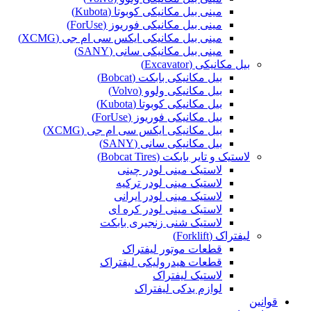
مینی بیل مکانیکی کوبوتا (Kubota)
مینی بیل مکانیکی فوریوز (ForUse)
مینی بیل مکانیکی ایکس سی ام جی (XCMG)
مینی بیل مکانیکی سانی (SANY)
بیل مکانیکی (Excavator)
بیل مکانیکی بابکت (Bobcat)
بیل مکانیکی ولوو (Volvo)
بیل مکانیکی کوبوتا (Kubota)
بیل مکانیکی فوریوز (ForUse)
بیل مکانیکی ایکس سی ام جی (XCMG)
بیل مکانیکی سانی (SANY)
لاستیک و تایر بابکت (Bobcat Tires)
لاستیک مینی لودر چینی
لاستیک مینی لودر ترکیه
لاستیک مینی لودر ایرانی
لاستیک مینی لودر کره ای
لاستیک شنی زنجیری بابکت
لیفتراک (Forklift)
قطعات موتور لیفتراک
قطعات هیدرولیکی لیفتراک
لاستیک لیفتراک
لوازم یدکی لیفتراک
قوانین