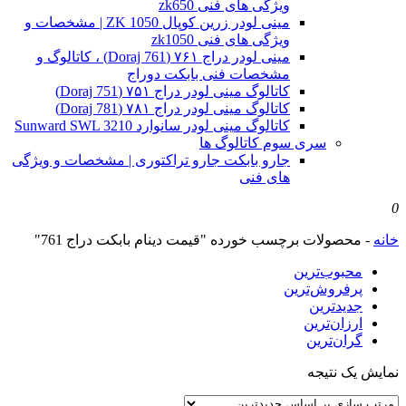
ویژگی های فنی zk650
مینی لودر زرین کوپال ZK 1050 | مشخصات و
ویژگی های فنی zk1050
مینی لودر دراج ۷۶۱ (Doraj 761) ، کاتالوگ و
مشخصات فنی بابکت دوراج
کاتالوگ مینی لودر دراج ۷۵۱ (Doraj 751)
کاتالوگ مینی لودر دراج ۷۸۱ (Doraj 781)
کاتالوگ مینی لودر سانوارد Sunward SWL 3210
سری سوم کاتالوگ ها
جارو بابکت جارو تراکتوری | مشخصات و ویژگی
های فنی
0
خانه
-
محصولات برچسب خورده "قیمت دینام بابکت دراج 761"
محبوب‌ترین
پرفروش‌ترین
جدیدترین
ارزان‌ترین
گران‌ترین
نمایش یک نتیجه