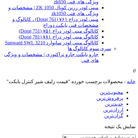
ویژگی های فنی zk650
مینی لودر زرین کوپال ZK 1050 | مشخصات و
ویژگی های فنی zk1050
مینی لودر دراج ۷۶۱ (Doraj 761) ، کاتالوگ و
مشخصات فنی بابکت دوراج
کاتالوگ مینی لودر دراج ۷۵۱ (Doraj 751)
کاتالوگ مینی لودر دراج ۷۸۱ (Doraj 781)
کاتالوگ مینی لودر سانوارد Sunward SWL 3210
سری سوم کاتالوگ ها
جارو بابکت جارو تراکتوری | مشخصات و ویژگی
های فنی
0
خانه
-
محصولات برچسب خورده "قیمت رلیف شیر کنترل بابکت"
محبوب‌ترین
پرفروش‌ترین
جدیدترین
ارزان‌ترین
گران‌ترین
نمایش یک نتیجه