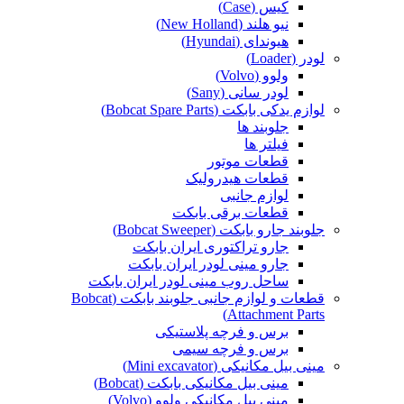
کیس (Case)
نیو هلند (New Holland)
هیوندای (Hyundai)
لودر (Loader)
ولوو (Volvo)
لودر سانی (Sany)
لوازم یدکی بابکت (Bobcat Spare Parts)
جلوبند ها
فیلتر ها
قطعات موتور
قطعات هیدرولیک
لوازم جانبی
قطعات برقی بابکت
جلوبند جارو بابکت (Bobcat Sweeper)
جارو تراکتوری ایران بابکت
جارو مینی لودر ایران بابکت
ساحل روب مینی لودر ایران بابکت
قطعات و لوازم جانبی جلوبند بابکت (Bobcat
Attachment Parts)
برس و فرچه پلاستیکی
برس و فرچه سیمی
مینی بیل مکانیکی (Mini excavator)
مینی بیل مکانیکی بابکت (Bobcat)
مینی بیل مکانیکی ولوو (Volvo)