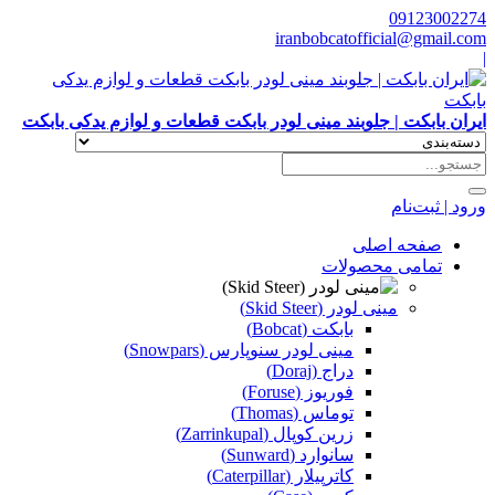
09123002274
iranbobcatofficial@gmail.com
|
ایران بابکت | جلوبند مینی لودر بابکت قطعات و لوازم یدکی بابکت
ورود | ثبت‌نام
صفحه اصلی
تمامی محصولات
مینی لودر (Skid Steer)
بابکت (Bobcat)
مینی لودر سنوپارس (Snowpars)
دراج (Doraj)
فوریوز (Foruse)
توماس (Thomas)
زرین کوپال (Zarrinkupal)
سانوارد (Sunward)
کاترپیلار (Caterpillar)