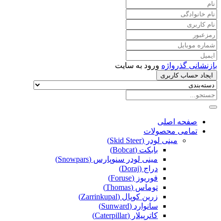
بازنشانی گذرواژه
ورود به سایت
ایجاد حساب کاربری
صفحه اصلی
تمامی محصولات
مینی لودر (Skid Steer)
بابکت (Bobcat)
مینی لودر سنوپارس (Snowpars)
دراج (Doraj)
فوریوز (Foruse)
توماس (Thomas)
زرین کوپال (Zarrinkupal)
سانوارد (Sunward)
کاترپیلار (Caterpillar)