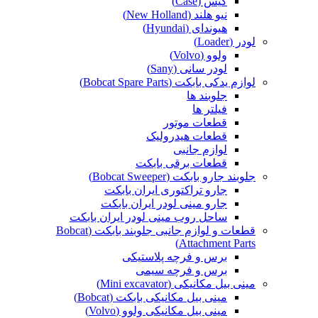
کیس (Case)
نیو هلند (New Holland)
هیوندای (Hyundai)
لودر (Loader)
ولوو (Volvo)
لودر سانی (Sany)
لوازم یدکی بابکت (Bobcat Spare Parts)
جلوبند ها
فیلتر ها
قطعات موتور
قطعات هیدرولیک
لوازم جانبی
قطعات برقی بابکت
جلوبند جارو بابکت (Bobcat Sweeper)
جارو تراکتوری ایران بابکت
جارو مینی لودر ایران بابکت
ساحل روب مینی لودر ایران بابکت
قطعات و لوازم جانبی جلوبند بابکت (Bobcat
Attachment Parts)
برس و فرچه پلاستیکی
برس و فرچه سیمی
مینی بیل مکانیکی (Mini excavator)
مینی بیل مکانیکی بابکت (Bobcat)
مینی بیل مکانیکی ولوو (Volvo)