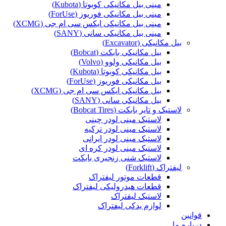
مینی بیل مکانیکی کوبوتا (Kubota)
مینی بیل مکانیکی فوریوز (ForUse)
مینی بیل مکانیکی ایکس سی ام جی (XCMG)
مینی بیل مکانیکی سانی (SANY)
بیل مکانیکی (Excavator)
بیل مکانیکی بابکت (Bobcat)
بیل مکانیکی ولوو (Volvo)
بیل مکانیکی کوبوتا (Kubota)
بیل مکانیکی فوریوز (ForUse)
بیل مکانیکی ایکس سی ام جی (XCMG)
بیل مکانیکی سانی (SANY)
لاستیک و تایر بابکت (Bobcat Tires)
لاستیک مینی لودر چینی
لاستیک مینی لودر ترکیه
لاستیک مینی لودر ایرانی
لاستیک مینی لودر کره ای
لاستیک شنی زنجیری بابکت
لیفتراک (Forklift)
قطعات موتور لیفتراک
قطعات هیدرولیکی لیفتراک
لاستیک لیفتراک
لوازم یدکی لیفتراک
قوانین
درباره ما