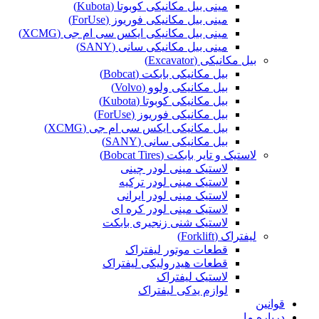
مینی بیل مکانیکی کوبوتا (Kubota)
مینی بیل مکانیکی فوریوز (ForUse)
مینی بیل مکانیکی ایکس سی ام جی (XCMG)
مینی بیل مکانیکی سانی (SANY)
بیل مکانیکی (Excavator)
بیل مکانیکی بابکت (Bobcat)
بیل مکانیکی ولوو (Volvo)
بیل مکانیکی کوبوتا (Kubota)
بیل مکانیکی فوریوز (ForUse)
بیل مکانیکی ایکس سی ام جی (XCMG)
بیل مکانیکی سانی (SANY)
لاستیک و تایر بابکت (Bobcat Tires)
لاستیک مینی لودر چینی
لاستیک مینی لودر ترکیه
لاستیک مینی لودر ایرانی
لاستیک مینی لودر کره ای
لاستیک شنی زنجیری بابکت
لیفتراک (Forklift)
قطعات موتور لیفتراک
قطعات هیدرولیکی لیفتراک
لاستیک لیفتراک
لوازم یدکی لیفتراک
قوانین
درباره ما