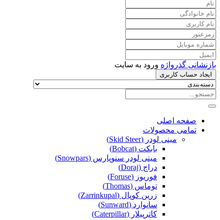
بازنشانی گذرواژه
ورود به سایت
ایجاد حساب کاربری
صفحه اصلی
تمامی محصولات
مینی لودر (Skid Steer)
بابکت (Bobcat)
مینی لودر سنوپارس (Snowpars)
دراج (Doraj)
فوریوز (Foruse)
توماس (Thomas)
زرین کوپال (Zarrinkupal)
سانوارد (Sunward)
کاترپیلار (Caterpillar)