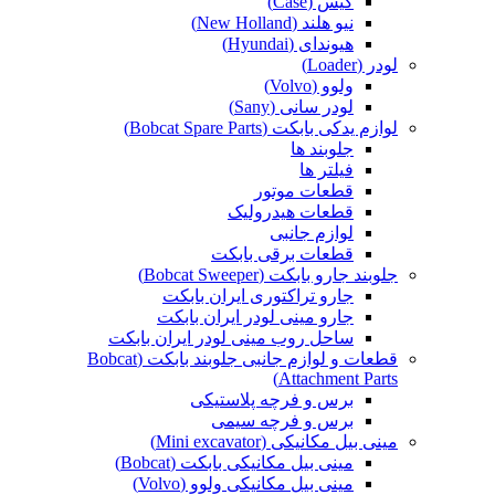
کیس (Case)
نیو هلند (New Holland)
هیوندای (Hyundai)
لودر (Loader)
ولوو (Volvo)
لودر سانی (Sany)
لوازم یدکی بابکت (Bobcat Spare Parts)
جلوبند ها
فیلتر ها
قطعات موتور
قطعات هیدرولیک
لوازم جانبی
قطعات برقی بابکت
جلوبند جارو بابکت (Bobcat Sweeper)
جارو تراکتوری ایران بابکت
جارو مینی لودر ایران بابکت
ساحل روب مینی لودر ایران بابکت
قطعات و لوازم جانبی جلوبند بابکت (Bobcat
Attachment Parts)
برس و فرچه پلاستیکی
برس و فرچه سیمی
مینی بیل مکانیکی (Mini excavator)
مینی بیل مکانیکی بابکت (Bobcat)
مینی بیل مکانیکی ولوو (Volvo)