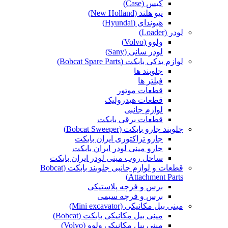
کیس (Case)
نیو هلند (New Holland)
هیوندای (Hyundai)
لودر (Loader)
ولوو (Volvo)
لودر سانی (Sany)
لوازم یدکی بابکت (Bobcat Spare Parts)
جلوبند ها
فیلتر ها
قطعات موتور
قطعات هیدرولیک
لوازم جانبی
قطعات برقی بابکت
جلوبند جارو بابکت (Bobcat Sweeper)
جارو تراکتوری ایران بابکت
جارو مینی لودر ایران بابکت
ساحل روب مینی لودر ایران بابکت
قطعات و لوازم جانبی جلوبند بابکت (Bobcat
Attachment Parts)
برس و فرچه پلاستیکی
برس و فرچه سیمی
مینی بیل مکانیکی (Mini excavator)
مینی بیل مکانیکی بابکت (Bobcat)
مینی بیل مکانیکی ولوو (Volvo)