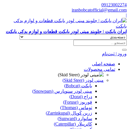
09123002274
iranbobcatofficial@gmail.com
|
ایران بابکت | جلوبند مینی لودر بابکت قطعات و لوازم یدکی بابکت
ورود | ثبت‌نام
صفحه اصلی
تمامی محصولات
مینی لودر (Skid Steer)
بابکت (Bobcat)
مینی لودر سنوپارس (Snowpars)
دراج (Doraj)
فوریوز (Foruse)
توماس (Thomas)
زرین کوپال (Zarrinkupal)
سانوارد (Sunward)
کاترپیلار (Caterpillar)