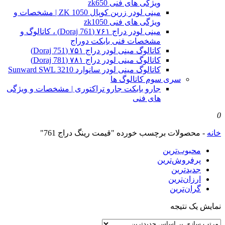
ویژگی های فنی zk650
مینی لودر زرین کوپال ZK 1050 | مشخصات و
ویژگی های فنی zk1050
مینی لودر دراج ۷۶۱ (Doraj 761) ، کاتالوگ و
مشخصات فنی بابکت دوراج
کاتالوگ مینی لودر دراج ۷۵۱ (Doraj 751)
کاتالوگ مینی لودر دراج ۷۸۱ (Doraj 781)
کاتالوگ مینی لودر سانوارد Sunward SWL 3210
سری سوم کاتالوگ ها
جارو بابکت جارو تراکتوری | مشخصات و ویژگی
های فنی
0
خانه
-
محصولات برچسب خورده "قیمت رینگ دراج 761"
محبوب‌ترین
پرفروش‌ترین
جدیدترین
ارزان‌ترین
گران‌ترین
نمایش یک نتیجه