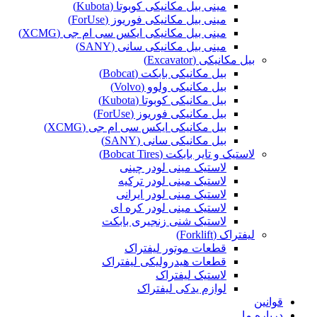
مینی بیل مکانیکی کوبوتا (Kubota)
مینی بیل مکانیکی فوریوز (ForUse)
مینی بیل مکانیکی ایکس سی ام جی (XCMG)
مینی بیل مکانیکی سانی (SANY)
بیل مکانیکی (Excavator)
بیل مکانیکی بابکت (Bobcat)
بیل مکانیکی ولوو (Volvo)
بیل مکانیکی کوبوتا (Kubota)
بیل مکانیکی فوریوز (ForUse)
بیل مکانیکی ایکس سی ام جی (XCMG)
بیل مکانیکی سانی (SANY)
لاستیک و تایر بابکت (Bobcat Tires)
لاستیک مینی لودر چینی
لاستیک مینی لودر ترکیه
لاستیک مینی لودر ایرانی
لاستیک مینی لودر کره ای
لاستیک شنی زنجیری بابکت
لیفتراک (Forklift)
قطعات موتور لیفتراک
قطعات هیدرولیکی لیفتراک
لاستیک لیفتراک
لوازم یدکی لیفتراک
قوانین
درباره ما