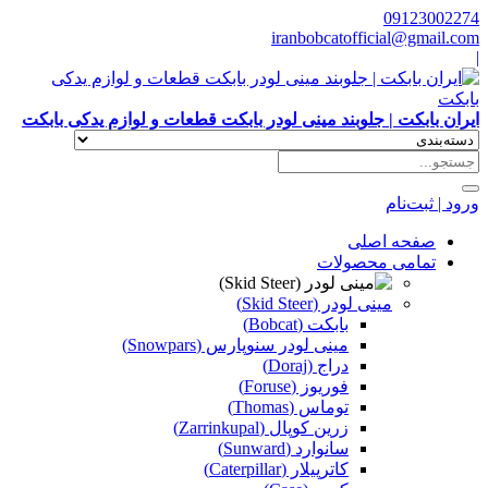
09123002274
iranbobcatofficial@gmail.com
|
ایران بابکت | جلوبند مینی لودر بابکت قطعات و لوازم یدکی بابکت
ورود | ثبت‌نام
صفحه اصلی
تمامی محصولات
مینی لودر (Skid Steer)
بابکت (Bobcat)
مینی لودر سنوپارس (Snowpars)
دراج (Doraj)
فوریوز (Foruse)
توماس (Thomas)
زرین کوپال (Zarrinkupal)
سانوارد (Sunward)
کاترپیلار (Caterpillar)