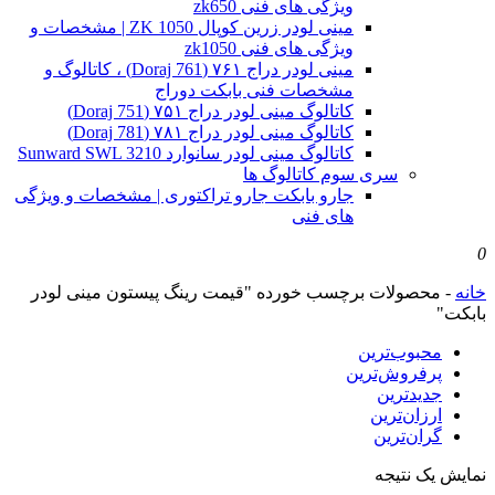
ویژگی های فنی zk650
مینی لودر زرین کوپال ZK 1050 | مشخصات و
ویژگی های فنی zk1050
مینی لودر دراج ۷۶۱ (Doraj 761) ، کاتالوگ و
مشخصات فنی بابکت دوراج
کاتالوگ مینی لودر دراج ۷۵۱ (Doraj 751)
کاتالوگ مینی لودر دراج ۷۸۱ (Doraj 781)
کاتالوگ مینی لودر سانوارد Sunward SWL 3210
سری سوم کاتالوگ ها
جارو بابکت جارو تراکتوری | مشخصات و ویژگی
های فنی
0
خانه
-
محصولات برچسب خورده "قیمت رینگ پیستون مینی لودر
بابکت"
محبوب‌ترین
پرفروش‌ترین
جدیدترین
ارزان‌ترین
گران‌ترین
نمایش یک نتیجه