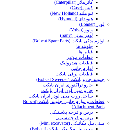
کاترپیلار (Caterpillar)
کیس (Case)
نیو هلند (New Holland)
هیوندای (Hyundai)
لودر (Loader)
ولوو (Volvo)
لودر سانی (Sany)
لوازم یدکی بابکت (Bobcat Spare Parts)
جلوبند ها
فیلتر ها
قطعات موتور
قطعات هیدرولیک
لوازم جانبی
قطعات برقی بابکت
جلوبند جارو بابکت (Bobcat Sweeper)
جارو تراکتوری ایران بابکت
جارو مینی لودر ایران بابکت
ساحل روب مینی لودر ایران بابکت
قطعات و لوازم جانبی جلوبند بابکت (Bobcat
Attachment Parts)
برس و فرچه پلاستیکی
برس و فرچه سیمی
مینی بیل مکانیکی (Mini excavator)
مینی بیل مکانیکی بابکت (Bobcat)