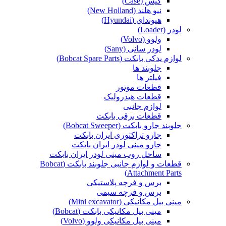
کیس (Case)
نیو هلند (New Holland)
هیوندای (Hyundai)
لودر (Loader)
ولوو (Volvo)
لودر سانی (Sany)
لوازم یدکی بابکت (Bobcat Spare Parts)
جلوبند ها
فیلتر ها
قطعات موتور
قطعات هیدرولیک
لوازم جانبی
قطعات برقی بابکت
جلوبند جارو بابکت (Bobcat Sweeper)
جارو تراکتوری ایران بابکت
جارو مینی لودر ایران بابکت
ساحل روب مینی لودر ایران بابکت
قطعات و لوازم جانبی جلوبند بابکت (Bobcat
Attachment Parts)
برس و فرچه پلاستیکی
برس و فرچه سیمی
مینی بیل مکانیکی (Mini excavator)
مینی بیل مکانیکی بابکت (Bobcat)
مینی بیل مکانیکی ولوو (Volvo)