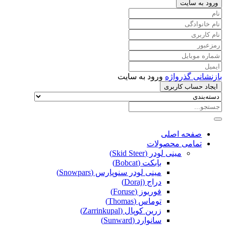
ورود به سایت
بازنشانی گذرواژه
ورود به سایت
ایجاد حساب کاربری
صفحه اصلی
تمامی محصولات
مینی لودر (Skid Steer)
بابکت (Bobcat)
مینی لودر سنوپارس (Snowpars)
دراج (Doraj)
فوریوز (Foruse)
توماس (Thomas)
زرین کوپال (Zarrinkupal)
سانوارد (Sunward)