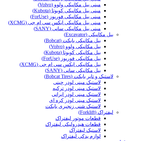
مینی بیل مکانیکی ولوو (Volvo)
مینی بیل مکانیکی کوبوتا (Kubota)
مینی بیل مکانیکی فوریوز (ForUse)
مینی بیل مکانیکی ایکس سی ام جی (XCMG)
مینی بیل مکانیکی سانی (SANY)
بیل مکانیکی (Excavator)
بیل مکانیکی بابکت (Bobcat)
بیل مکانیکی ولوو (Volvo)
بیل مکانیکی کوبوتا (Kubota)
بیل مکانیکی فوریوز (ForUse)
بیل مکانیکی ایکس سی ام جی (XCMG)
بیل مکانیکی سانی (SANY)
لاستیک و تایر بابکت (Bobcat Tires)
لاستیک مینی لودر چینی
لاستیک مینی لودر ترکیه
لاستیک مینی لودر ایرانی
لاستیک مینی لودر کره ای
لاستیک شنی زنجیری بابکت
لیفتراک (Forklift)
قطعات موتور لیفتراک
قطعات هیدرولیکی لیفتراک
لاستیک لیفتراک
لوازم یدکی لیفتراک