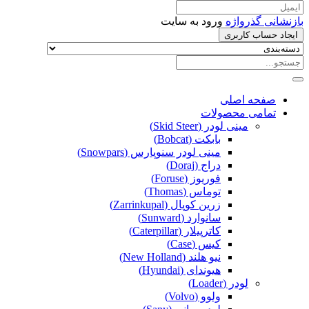
بازنشانی گذرواژه
ورود به سایت
ایجاد حساب کاربری
صفحه اصلی
تمامی محصولات
مینی لودر (Skid Steer)
بابکت (Bobcat)
مینی لودر سنوپارس (Snowpars)
دراج (Doraj)
فوریوز (Foruse)
توماس (Thomas)
زرین کوپال (Zarrinkupal)
سانوارد (Sunward)
کاترپیلار (Caterpillar)
کیس (Case)
نیو هلند (New Holland)
هیوندای (Hyundai)
لودر (Loader)
ولوو (Volvo)