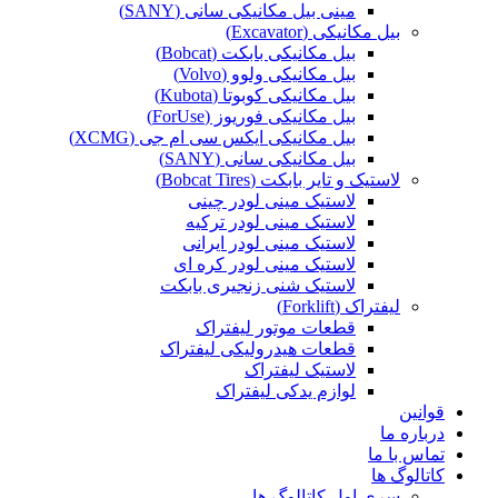
مینی بیل مکانیکی سانی (SANY)
بیل مکانیکی (Excavator)
بیل مکانیکی بابکت (Bobcat)
بیل مکانیکی ولوو (Volvo)
بیل مکانیکی کوبوتا (Kubota)
بیل مکانیکی فوریوز (ForUse)
بیل مکانیکی ایکس سی ام جی (XCMG)
بیل مکانیکی سانی (SANY)
لاستیک و تایر بابکت (Bobcat Tires)
لاستیک مینی لودر چینی
لاستیک مینی لودر ترکیه
لاستیک مینی لودر ایرانی
لاستیک مینی لودر کره ای
لاستیک شنی زنجیری بابکت
لیفتراک (Forklift)
قطعات موتور لیفتراک
قطعات هیدرولیکی لیفتراک
لاستیک لیفتراک
لوازم یدکی لیفتراک
قوانین
درباره ما
تماس با ما
کاتالوگ ها
سری اول کاتالوگ ها