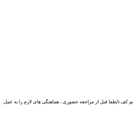
ک ایران بابکت : میدان حر . خ امام خمینی . خیابان کمالی . خیابان اسکندری جنوبی اول خیابان مرتضوی پلاک 8 طبقه هم کف (لطفا قبل از مراجعه حضوری ، هماهنگی های لازم را به عمل