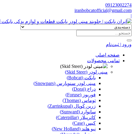
09123002274
iranbobcatofficial@gmail.com
|
ا
ورود | ثبت‌نام
صفحه اصلی
تمامی محصولات
مینی لودر (Skid Steer)
بابکت (Bobcat)
مینی لودر سنوپارس (Snowpars)
دراج (Doraj)
فوریوز (Foruse)
توماس (Thomas)
زرین کوپال (Zarrinkupal)
سانوارد (Sunward)
کاترپیلار (Caterpillar)
کیس (Case)
نیو هلند (New Holland)