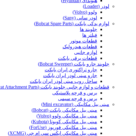
هیوندای (Hyundai)
لودر (Loader)
ولوو (Volvo)
لودر سانی (Sany)
لوازم یدکی بابکت (Bobcat Spare Parts)
جلوبند ها
فیلتر ها
قطعات موتور
قطعات هیدرولیک
لوازم جانبی
قطعات برقی بابکت
جلوبند جارو بابکت (Bobcat Sweeper)
جارو تراکتوری ایران بابکت
جارو مینی لودر ایران بابکت
ساحل روب مینی لودر ایران بابکت
قطعات و لوازم جانبی جلوبند بابکت (Bobcat Attachment Parts)
برس و فرچه پلاستیکی
برس و فرچه سیمی
مینی بیل مکانیکی (Mini excavator)
مینی بیل مکانیکی بابکت (Bobcat)
مینی بیل مکانیکی ولوو (Volvo)
مینی بیل مکانیکی کوبوتا (Kubota)
مینی بیل مکانیکی فوریوز (ForUse)
مینی بیل مکانیکی ایکس سی ام جی (XCMG)