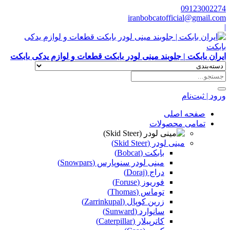
09123002274
iranbobcatofficial@gmail.com
|
ایران بابکت | جلوبند مینی لودر بابکت قطعات و لوازم یدکی بابکت
ورود | ثبت‌نام
صفحه اصلی
تمامی محصولات
مینی لودر (Skid Steer)
بابکت (Bobcat)
مینی لودر سنوپارس (Snowpars)
دراج (Doraj)
فوریوز (Foruse)
توماس (Thomas)
زرین کوپال (Zarrinkupal)
سانوارد (Sunward)
کاترپیلار (Caterpillar)