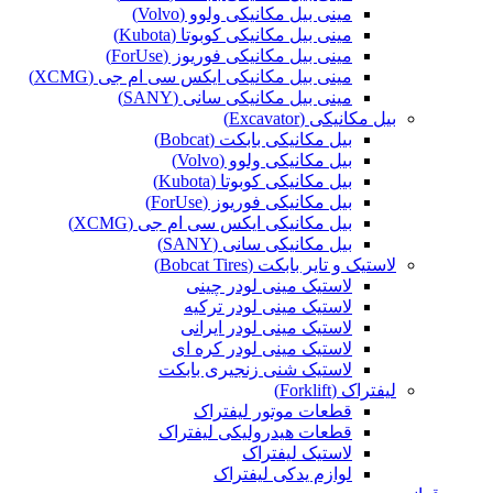
مینی بیل مکانیکی ولوو (Volvo)
مینی بیل مکانیکی کوبوتا (Kubota)
مینی بیل مکانیکی فوریوز (ForUse)
مینی بیل مکانیکی ایکس سی ام جی (XCMG)
مینی بیل مکانیکی سانی (SANY)
بیل مکانیکی (Excavator)
بیل مکانیکی بابکت (Bobcat)
بیل مکانیکی ولوو (Volvo)
بیل مکانیکی کوبوتا (Kubota)
بیل مکانیکی فوریوز (ForUse)
بیل مکانیکی ایکس سی ام جی (XCMG)
بیل مکانیکی سانی (SANY)
لاستیک و تایر بابکت (Bobcat Tires)
لاستیک مینی لودر چینی
لاستیک مینی لودر ترکیه
لاستیک مینی لودر ایرانی
لاستیک مینی لودر کره ای
لاستیک شنی زنجیری بابکت
لیفتراک (Forklift)
قطعات موتور لیفتراک
قطعات هیدرولیکی لیفتراک
لاستیک لیفتراک
لوازم یدکی لیفتراک