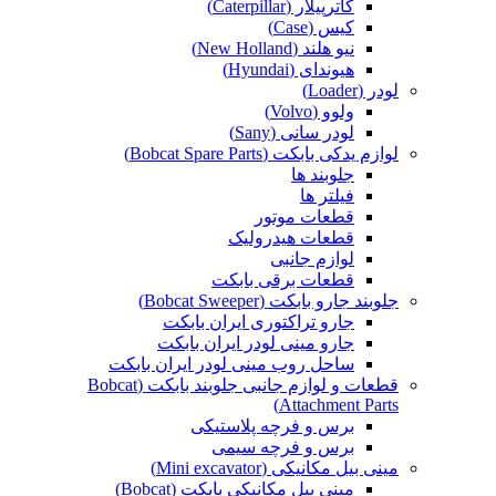
کاترپیلار (Caterpillar)
کیس (Case)
نیو هلند (New Holland)
هیوندای (Hyundai)
لودر (Loader)
ولوو (Volvo)
لودر سانی (Sany)
لوازم یدکی بابکت (Bobcat Spare Parts)
جلوبند ها
فیلتر ها
قطعات موتور
قطعات هیدرولیک
لوازم جانبی
قطعات برقی بابکت
جلوبند جارو بابکت (Bobcat Sweeper)
جارو تراکتوری ایران بابکت
جارو مینی لودر ایران بابکت
ساحل روب مینی لودر ایران بابکت
قطعات و لوازم جانبی جلوبند بابکت (Bobcat
Attachment Parts)
برس و فرچه پلاستیکی
برس و فرچه سیمی
مینی بیل مکانیکی (Mini excavator)
مینی بیل مکانیکی بابکت (Bobcat)