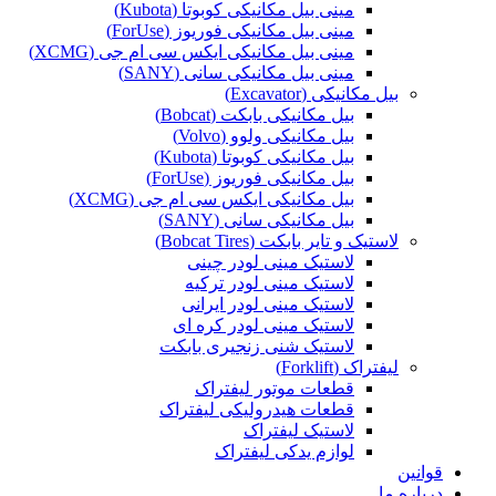
مینی بیل مکانیکی کوبوتا (Kubota)
مینی بیل مکانیکی فوریوز (ForUse)
مینی بیل مکانیکی ایکس سی ام جی (XCMG)
مینی بیل مکانیکی سانی (SANY)
بیل مکانیکی (Excavator)
بیل مکانیکی بابکت (Bobcat)
بیل مکانیکی ولوو (Volvo)
بیل مکانیکی کوبوتا (Kubota)
بیل مکانیکی فوریوز (ForUse)
بیل مکانیکی ایکس سی ام جی (XCMG)
بیل مکانیکی سانی (SANY)
لاستیک و تایر بابکت (Bobcat Tires)
لاستیک مینی لودر چینی
لاستیک مینی لودر ترکیه
لاستیک مینی لودر ایرانی
لاستیک مینی لودر کره ای
لاستیک شنی زنجیری بابکت
لیفتراک (Forklift)
قطعات موتور لیفتراک
قطعات هیدرولیکی لیفتراک
لاستیک لیفتراک
لوازم یدکی لیفتراک
قوانین
درباره ما