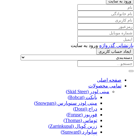
ورود به سایت
بازنشانی گذرواژه
ورود به سایت
ایجاد حساب کاربری
صفحه اصلی
تمامی محصولات
مینی لودر (Skid Steer)
بابکت (Bobcat)
مینی لودر سنوپارس (Snowpars)
دراج (Doraj)
فوریوز (Foruse)
توماس (Thomas)
زرین کوپال (Zarrinkupal)
سانوارد (Sunward)