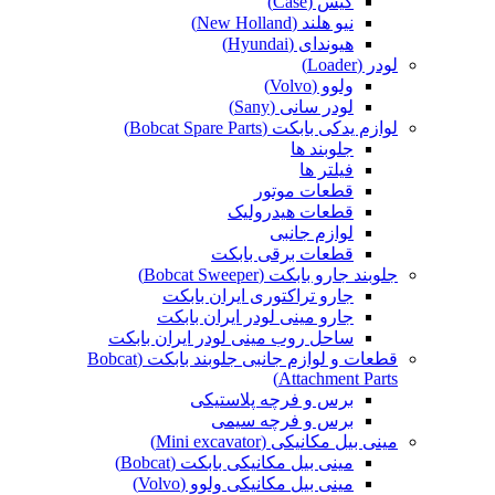
کیس (Case)
نیو هلند (New Holland)
هیوندای (Hyundai)
لودر (Loader)
ولوو (Volvo)
لودر سانی (Sany)
لوازم یدکی بابکت (Bobcat Spare Parts)
جلوبند ها
فیلتر ها
قطعات موتور
قطعات هیدرولیک
لوازم جانبی
قطعات برقی بابکت
جلوبند جارو بابکت (Bobcat Sweeper)
جارو تراکتوری ایران بابکت
جارو مینی لودر ایران بابکت
ساحل روب مینی لودر ایران بابکت
قطعات و لوازم جانبی جلوبند بابکت (Bobcat
Attachment Parts)
برس و فرچه پلاستیکی
برس و فرچه سیمی
مینی بیل مکانیکی (Mini excavator)
مینی بیل مکانیکی بابکت (Bobcat)
مینی بیل مکانیکی ولوو (Volvo)