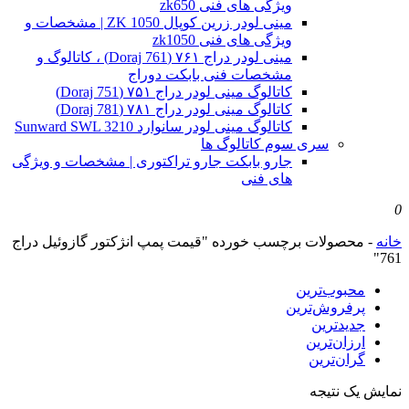
ویژگی های فنی zk650
مینی لودر زرین کوپال ZK 1050 | مشخصات و
ویژگی های فنی zk1050
مینی لودر دراج ۷۶۱ (Doraj 761) ، کاتالوگ و
مشخصات فنی بابکت دوراج
کاتالوگ مینی لودر دراج ۷۵۱ (Doraj 751)
کاتالوگ مینی لودر دراج ۷۸۱ (Doraj 781)
کاتالوگ مینی لودر سانوارد Sunward SWL 3210
سری سوم کاتالوگ ها
جارو بابکت جارو تراکتوری | مشخصات و ویژگی
های فنی
0
خانه
-
محصولات برچسب خورده "قیمت پمپ انژکتور گازوئیل دراج
761"
محبوب‌ترین
پرفروش‌ترین
جدیدترین
ارزان‌ترین
گران‌ترین
نمایش یک نتیجه