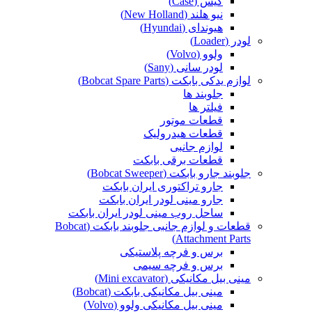
کیس (Case)
نیو هلند (New Holland)
هیوندای (Hyundai)
لودر (Loader)
ولوو (Volvo)
لودر سانی (Sany)
لوازم یدکی بابکت (Bobcat Spare Parts)
جلوبند ها
فیلتر ها
قطعات موتور
قطعات هیدرولیک
لوازم جانبی
قطعات برقی بابکت
جلوبند جارو بابکت (Bobcat Sweeper)
جارو تراکتوری ایران بابکت
جارو مینی لودر ایران بابکت
ساحل روب مینی لودر ایران بابکت
قطعات و لوازم جانبی جلوبند بابکت (Bobcat
Attachment Parts)
برس و فرچه پلاستیکی
برس و فرچه سیمی
مینی بیل مکانیکی (Mini excavator)
مینی بیل مکانیکی بابکت (Bobcat)
مینی بیل مکانیکی ولوو (Volvo)