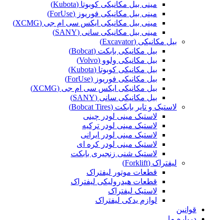
مینی بیل مکانیکی کوبوتا (Kubota)
مینی بیل مکانیکی فوریوز (ForUse)
مینی بیل مکانیکی ایکس سی ام جی (XCMG)
مینی بیل مکانیکی سانی (SANY)
بیل مکانیکی (Excavator)
بیل مکانیکی بابکت (Bobcat)
بیل مکانیکی ولوو (Volvo)
بیل مکانیکی کوبوتا (Kubota)
بیل مکانیکی فوریوز (ForUse)
بیل مکانیکی ایکس سی ام جی (XCMG)
بیل مکانیکی سانی (SANY)
لاستیک و تایر بابکت (Bobcat Tires)
لاستیک مینی لودر چینی
لاستیک مینی لودر ترکیه
لاستیک مینی لودر ایرانی
لاستیک مینی لودر کره ای
لاستیک شنی زنجیری بابکت
لیفتراک (Forklift)
قطعات موتور لیفتراک
قطعات هیدرولیکی لیفتراک
لاستیک لیفتراک
لوازم یدکی لیفتراک
قوانین
درباره ما