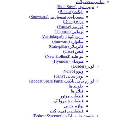
تمامی محصولات
مینی لودر (Skid Steer)
بابکت (Bobcat)
مینی لودر سنوپارس (Snowpars)
دراج (Doraj)
فوریوز (Foruse)
توماس (Thomas)
زرین کوپال (Zarrinkupal)
سانوارد (Sunward)
کاترپیلار (Caterpillar)
کیس (Case)
نیو هلند (New Holland)
هیوندای (Hyundai)
لودر (Loader)
ولوو (Volvo)
لودر سانی (Sany)
لوازم یدکی بابکت (Bobcat Spare Parts)
جلوبند ها
فیلتر ها
قطعات موتور
قطعات هیدرولیک
لوازم جانبی
قطعات برقی بابکت
جلوبند جارو بابکت (Bobcat Sweeper)