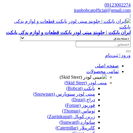
09123002274
iranbobcatofficial@gmail.com
|
ایران بابکت | جلوبند مینی لودر بابکت قطعات و لوازم یدکی بابکت
ورود | ثبت‌نام
صفحه اصلی
تمامی محصولات
مینی لودر (Skid Steer)
بابکت (Bobcat)
مینی لودر سنوپارس (Snowpars)
دراج (Doraj)
فوریوز (Foruse)
توماس (Thomas)
زرین کوپال (Zarrinkupal)
سانوارد (Sunward)
کاترپیلار (Caterpillar)