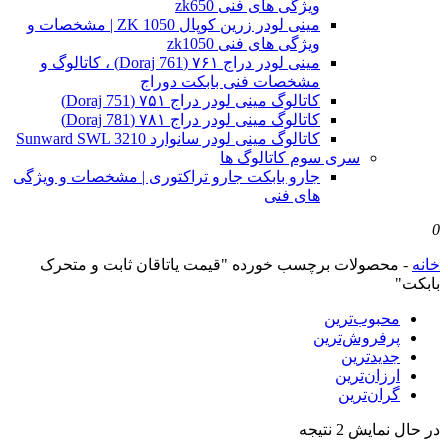
ویژگی های فنی zk650
مینی لودر زرین کوپال ZK 1050 | مشخصات و
ویژگی های فنی zk1050
مینی لودر دراج ۷۶۱ (Doraj 761) ، کاتالوگ و
مشخصات فنی بابکت دوراج
کاتالوگ مینی لودر دراج ۷۵۱ (Doraj 751)
کاتالوگ مینی لودر دراج ۷۸۱ (Doraj 781)
کاتالوگ مینی لودر سانوارد Sunward SWL 3210
سری سوم کاتالوگ ها
جارو بابکت جارو تراکتوری | مشخصات و ویژگی
های فنی
0
خانه
-
محصولات برچسب خورده "قیمت یاتاقان ثابت و متحرک
بابکت"
محبوب‌ترین
پرفروش‌ترین
جدیدترین
ارزان‌ترین
گران‌ترین
Sorted
در حال نمایش 2 نتیجه
by