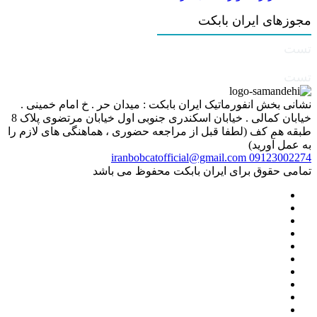
مجوزهای ایران بابکت
تست
تست
نشانی بخش انفورماتیک ایران بابکت : میدان حر . خ امام خمینی .
خیابان کمالی . خیابان اسکندری جنوبی اول خیابان مرتضوی پلاک 8
طبقه هم کف (لطفا قبل از مراجعه حضوری ، هماهنگی های لازم را
به عمل آورید)
iranbobcatofficial@gmail.com
09123002274
تمامی حقوق برای ایران بابکت محفوظ می باشد