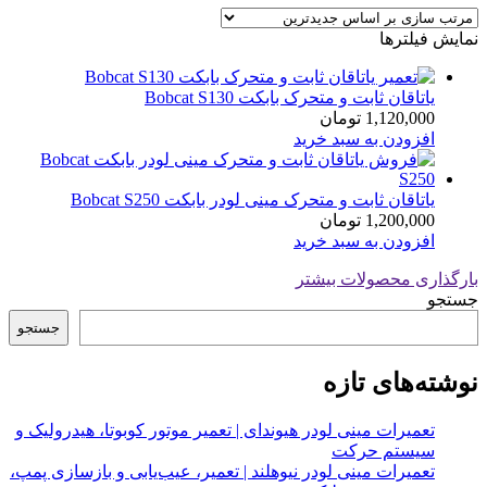
latest
نمایش فیلترها
یاتاقان ثابت و متحرک بابکت Bobcat S130
1,120,000
تومان
افزودن به سبد خرید
یاتاقان ثابت و متحرک مینی لودر بابکت Bobcat S250
1,200,000
تومان
افزودن به سبد خرید
بارگذاری محصولات بیشتر
جستجو
جستجو
نوشته‌های تازه
تعمیرات مینی لودر هیوندای | تعمیر موتور کوبوتا، هیدرولیک و
سیستم حرکت
تعمیرات مینی لودر نیوهلند | تعمیر، عیب‌یابی و بازسازی پمپ،