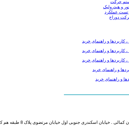
یستم حرکت
ور و هیدرولیک
 تست عملکرد
حرکت دوراج
ان مرتضوی پلاک 8 طبقه هم کف (لطفا قبل از مراجعه حضوری ، هماهنگی های لازم را به عمل آورید)