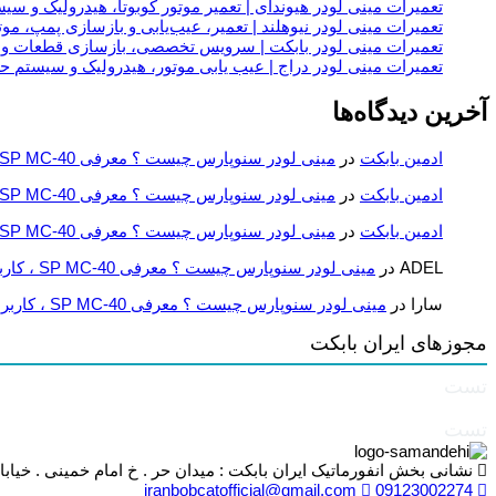
تعمیرات مینی لودر هیوندای | تعمیر موتور کوبوتا، هیدرولیک و س
تعمیرات مینی لودر نیوهلند | تعمیر، عیب‌یابی و بازسازی پمپ، موت
تعمیرات مینی لودر بابکت | سرویس تخصصی، بازسازی قطعات و
تعمیرات مینی لودر دراج | عیب یابی موتور، هیدرولیک و سیستم 
آخرین دیدگاه‌ها
ادمین بابکت
در
مینی لودر سنوپارس چیست ؟ معرفی SP MC-40 ، کاربردها و راهنمای خرید
ادمین بابکت
در
مینی لودر سنوپارس چیست ؟ معرفی SP MC-40 ، کاربردها و راهنمای خرید
ادمین بابکت
در
مینی لودر سنوپارس چیست ؟ معرفی SP MC-40 ، کاربردها و راهنمای خرید
ADEL
در
مینی لودر سنوپارس چیست ؟ معرفی SP MC-40 ، کاربردها و راهنمای خرید
سارا
در
مینی لودر سنوپارس چیست ؟ معرفی SP MC-40 ، کاربردها و راهنمای خرید
مجوزهای ایران بابکت
تست
تست
نشانی بخش انفورماتیک ایران بابکت : میدان حر . خ امام خمینی . خیابان کمالی . خیابان اسکندری جنوبی اول خیاب
iranbobcatofficial@gmail.com
09123002274