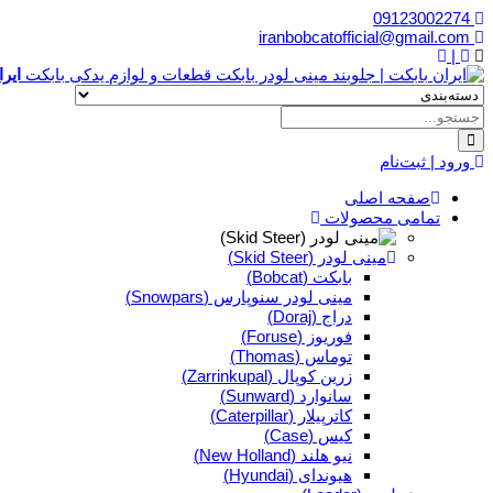
09123002274
iranbobcatofficial@gmail.com
|
ایر
ورود | ثبت‌نام
صفحه اصلی
تمامی محصولات
مینی لودر (Skid Steer)
بابکت (Bobcat)
مینی لودر سنوپارس (Snowpars)
دراج (Doraj)
فوریوز (Foruse)
توماس (Thomas)
زرین کوپال (Zarrinkupal)
سانوارد (Sunward)
کاترپیلار (Caterpillar)
کیس (Case)
نیو هلند (New Holland)
هیوندای (Hyundai)