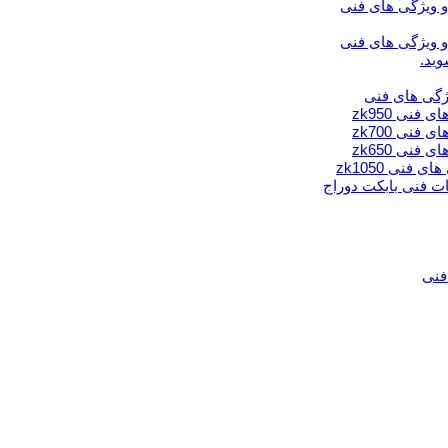
وید.
فنی