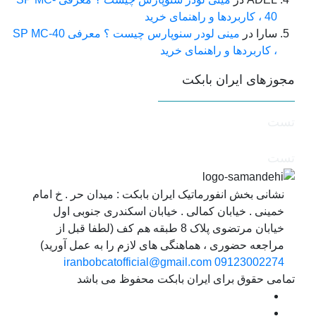
40 ، کاربردها و راهنمای خرید
سارا
در
مینی لودر سنوپارس چیست ؟ معرفی SP MC-40
، کاربردها و راهنمای خرید
جوزهای ایران بابکت
ست
ست
نشانی بخش انفورماتیک ایران بابکت : میدان حر . خ امام
خمینی . خیابان کمالی . خیابان اسکندری جنوبی اول
خیابان مرتضوی پلاک 8 طبقه هم کف (لطفا قبل از
مراجعه حضوری ، هماهنگی های لازم را به عمل آورید)
iranbobcatofficial@gmail.com
09123002274
مامی حقوق برای ایران بابکت محفوظ می باشد