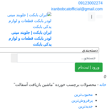
0912300227
iranbobcatofficial@gmail.co
|
ایران بابکت | جلوبند مینی
لودر بابکت قطعات و لوازم
یدکی بابکت
ورود | ثبت‌نام
ه
-
محصولات برچسب خورده "ماشین بازیافت آسفالت"
محبوب‌ترین
پرفروش‌ترین
جدیدترین