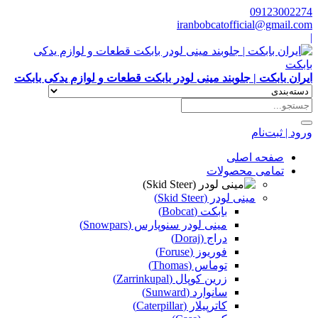
09123002274
iranbobcatofficial@gmail.com
|
ایران بابکت | جلوبند مینی لودر بابکت قطعات و لوازم یدکی بابکت
ورود | ثبت‌نام
صفحه اصلی
تمامی محصولات
مینی لودر (Skid Steer)
بابکت (Bobcat)
مینی لودر سنوپارس (Snowpars)
دراج (Doraj)
فوریوز (Foruse)
توماس (Thomas)
زرین کوپال (Zarrinkupal)
سانوارد (Sunward)
کاترپیلار (Caterpillar)