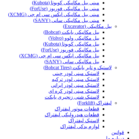
مینی بیل مکانیکی کوبوتا (Kubota)
مینی بیل مکانیکی فوریوز (ForUse)
مینی بیل مکانیکی ایکس سی ام جی (XCMG)
مینی بیل مکانیکی سانی (SANY)
بیل مکانیکی (Excavator)
بیل مکانیکی بابکت (Bobcat)
بیل مکانیکی ولوو (Volvo)
بیل مکانیکی کوبوتا (Kubota)
بیل مکانیکی فوریوز (ForUse)
بیل مکانیکی ایکس سی ام جی (XCMG)
بیل مکانیکی سانی (SANY)
لاستیک و تایر بابکت (Bobcat Tires)
لاستیک مینی لودر چینی
لاستیک مینی لودر ترکیه
لاستیک مینی لودر ایرانی
لاستیک مینی لودر کره ای
لاستیک شنی زنجیری بابکت
لیفتراک (Forklift)
قطعات موتور لیفتراک
قطعات هیدرولیکی لیفتراک
لاستیک لیفتراک
لوازم یدکی لیفتراک
قوانین
درباره ما