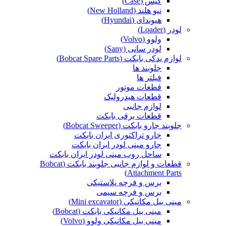
کیس (Case)
نیو هلند (New Holland)
هیوندای (Hyundai)
لودر (Loader)
ولوو (Volvo)
لودر سانی (Sany)
لوازم یدکی بابکت (Bobcat Spare Parts)
جلوبند ها
فیلتر ها
قطعات موتور
قطعات هیدرولیک
لوازم جانبی
قطعات برقی بابکت
جلوبند جارو بابکت (Bobcat Sweeper)
جارو تراکتوری ایران بابکت
جارو مینی لودر ایران بابکت
ساحل روب مینی لودر ایران بابکت
قطعات و لوازم جانبی جلوبند بابکت (Bobcat
Attachment Parts)
برس و فرچه پلاستیکی
برس و فرچه سیمی
مینی بیل مکانیکی (Mini excavator)
مینی بیل مکانیکی بابکت (Bobcat)
مینی بیل مکانیکی ولوو (Volvo)