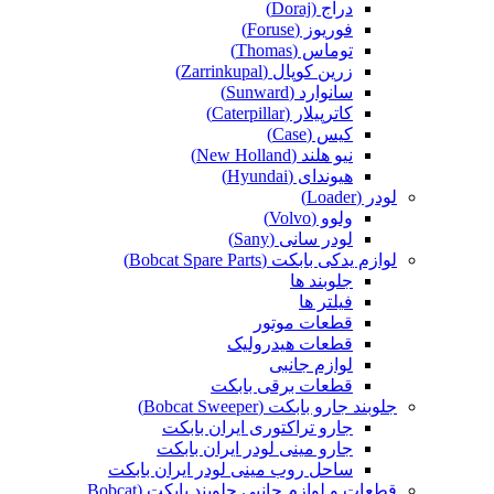
دراج (Doraj)
فوریوز (Foruse)
توماس (Thomas)
زرین کوپال (Zarrinkupal)
سانوارد (Sunward)
کاترپیلار (Caterpillar)
کیس (Case)
نیو هلند (New Holland)
هیوندای (Hyundai)
لودر (Loader)
ولوو (Volvo)
لودر سانی (Sany)
لوازم یدکی بابکت (Bobcat Spare Parts)
جلوبند ها
فیلتر ها
قطعات موتور
قطعات هیدرولیک
لوازم جانبی
قطعات برقی بابکت
جلوبند جارو بابکت (Bobcat Sweeper)
جارو تراکتوری ایران بابکت
جارو مینی لودر ایران بابکت
ساحل روب مینی لودر ایران بابکت
قطعات و لوازم جانبی جلوبند بابکت (Bobcat