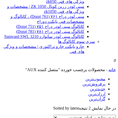
ویژگی های فنی zk650
مینی لودر زرین کوپال ZK 1050 | مشخصات و
ویژگی های فنی zk1050
مینی لودر دراج ۷۶۱ (Doraj 761) ، کاتالوگ و
مشخصات فنی بابکت دوراج
کاتالوگ مینی لودر دراج ۷۵۱ (Doraj 751)
کاتالوگ مینی لودر دراج ۷۸۱ (Doraj 781)
کاتالوگ مینی لودر سانوارد Sunward SWL 3210
سری سوم کاتالوگ ها
جارو بابکت جارو تراکتوری | مشخصات و ویژگی
های فنی
0
خانه
-
محصولات برچسب خورده "متصل کننده AUX"
محبوب‌ترین
پرفروش‌ترین
جدیدترین
ارزان‌ترین
گران‌ترین
در حال نمایش 2 نتیجه
Sorted by latest