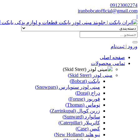
09123002274
iranbobcatofficial@gmail.com
|
ا
ورود | ثبت‌نام
صفحه اصلی
تمامی محصولات
مینی لودر (Skid Steer)
بابکت (Bobcat)
مینی لودر سنوپارس (Snowpars)
دراج (Doraj)
فوریوز (Foruse)
توماس (Thomas)
زرین کوپال (Zarrinkupal)
سانوارد (Sunward)
کاترپیلار (Caterpillar)
کیس (Case)
نیو هلند (New Holland)