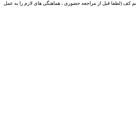
ک ایران بابکت : میدان حر . خ امام خمینی . خیابان کمالی . خیابان اسکندری جنوبی اول خیابان مرتضوی پلاک 8 طبقه هم کف (لطفا قبل از مراجعه حضوری ، هماهنگی های لازم را به عمل