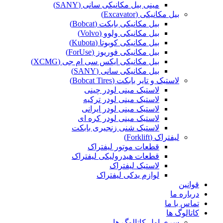
مینی بیل مکانیکی سانی (SANY)
بیل مکانیکی (Excavator)
بیل مکانیکی بابکت (Bobcat)
بیل مکانیکی ولوو (Volvo)
بیل مکانیکی کوبوتا (Kubota)
بیل مکانیکی فوریوز (ForUse)
بیل مکانیکی ایکس سی ام جی (XCMG)
بیل مکانیکی سانی (SANY)
لاستیک و تایر بابکت (Bobcat Tires)
لاستیک مینی لودر چینی
لاستیک مینی لودر ترکیه
لاستیک مینی لودر ایرانی
لاستیک مینی لودر کره ای
لاستیک شنی زنجیری بابکت
لیفتراک (Forklift)
قطعات موتور لیفتراک
قطعات هیدرولیکی لیفتراک
لاستیک لیفتراک
لوازم یدکی لیفتراک
قوانین
درباره ما
تماس با ما
کاتالوگ ها
سری اول کاتالوگ ها