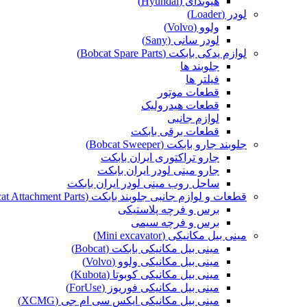
هیوندای (Hyundai)
لودر (Loader)
ولوو (Volvo)
لودر سانی (Sany)
لوازم یدکی بابکت (Bobcat Spare Parts)
جلوبند ها
فیلتر ها
قطعات موتور
قطعات هیدرولیک
لوازم جانبی
قطعات برقی بابکت
جلوبند جارو بابکت (Bobcat Sweeper)
جارو تراکتوری ایران بابکت
جارو مینی لودر ایران بابکت
ساحل روب مینی لودر ایران بابکت
قطعات و لوازم جانبی جلوبند بابکت (Bobcat Attachment Parts)
برس و فرچه پلاستیکی
برس و فرچه سیمی
مینی بیل مکانیکی (Mini excavator)
مینی بیل مکانیکی بابکت (Bobcat)
مینی بیل مکانیکی ولوو (Volvo)
مینی بیل مکانیکی کوبوتا (Kubota)
مینی بیل مکانیکی فوریوز (ForUse)
مینی بیل مکانیکی ایکس سی ام جی (XCMG)