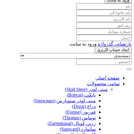
ورود به سایت
بازنشانی گذرواژه
ورود به سایت
ایجاد حساب کاربری
صفحه اصلی
تمامی محصولات
مینی لودر (Skid Steer)
بابکت (Bobcat)
مینی لودر سنوپارس (Snowpars)
دراج (Doraj)
فوریوز (Foruse)
توماس (Thomas)
زرین کوپال (Zarrinkupal)
سانوارد (Sunward)