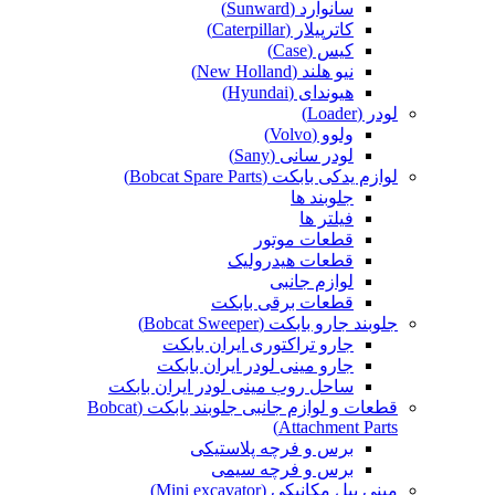
سانوارد (Sunward)
کاترپیلار (Caterpillar)
کیس (Case)
نیو هلند (New Holland)
هیوندای (Hyundai)
لودر (Loader)
ولوو (Volvo)
لودر سانی (Sany)
لوازم یدکی بابکت (Bobcat Spare Parts)
جلوبند ها
فیلتر ها
قطعات موتور
قطعات هیدرولیک
لوازم جانبی
قطعات برقی بابکت
جلوبند جارو بابکت (Bobcat Sweeper)
جارو تراکتوری ایران بابکت
جارو مینی لودر ایران بابکت
ساحل روب مینی لودر ایران بابکت
قطعات و لوازم جانبی جلوبند بابکت (Bobcat
Attachment Parts)
برس و فرچه پلاستیکی
برس و فرچه سیمی
مینی بیل مکانیکی (Mini excavator)