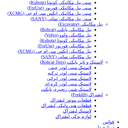
مینی بیل مکانیکی کوبوتا (Kubota)
مینی بیل مکانیکی فوریوز (ForUse)
مینی بیل مکانیکی ایکس سی ام جی (XCMG)
مینی بیل مکانیکی سانی (SANY)
بیل مکانیکی (Excavator)
بیل مکانیکی بابکت (Bobcat)
بیل مکانیکی ولوو (Volvo)
بیل مکانیکی کوبوتا (Kubota)
بیل مکانیکی فوریوز (ForUse)
بیل مکانیکی ایکس سی ام جی (XCMG)
بیل مکانیکی سانی (SANY)
لاستیک و تایر بابکت (Bobcat Tires)
لاستیک مینی لودر چینی
لاستیک مینی لودر ترکیه
لاستیک مینی لودر ایرانی
لاستیک مینی لودر کره ای
لاستیک شنی زنجیری بابکت
لیفتراک (Forklift)
قطعات موتور لیفتراک
قطعات هیدرولیکی لیفتراک
لاستیک لیفتراک
لوازم یدکی لیفتراک
قوانین
درباره ما