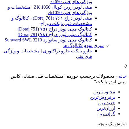
ویژگی های فنی zk650
مینی لودر زرین کوپال ZK 1050 | مشخصات و
ویژگی های فنی zk1050
مینی لودر دراج ۷۶۱ (Doraj 761) ، کاتالوگ و
مشخصات فنی بابکت دوراج
کاتالوگ مینی لودر دراج ۷۵۱ (Doraj 751)
کاتالوگ مینی لودر دراج ۷۸۱ (Doraj 781)
کاتالوگ مینی لودر سانوارد Sunward SWL 3210
سری سوم کاتالوگ ها
جارو بابکت جارو تراکتوری | مشخصات و ویژگی
های فنی
0
خانه
-
محصولات برچسب خورده "مشخصات فنی صندلی کابین
مینی لودر بابکت"
محبوب‌ترین
پرفروش‌ترین
جدیدترین
ارزان‌ترین
گران‌ترین
نمایش یک نتیجه