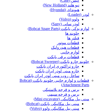
کیس (Case)
نیو هلند (New Holland)
هیوندای (Hyundai)
لودر (Loader)
ولوو (Volvo)
لودر سانی (Sany)
لوازم یدکی بابکت (Bobcat Spare Parts)
جلوبند ها
فیلتر ها
قطعات موتور
قطعات هیدرولیک
لوازم جانبی
قطعات برقی بابکت
جلوبند جارو بابکت (Bobcat Sweeper)
جارو تراکتوری ایران بابکت
جارو مینی لودر ایران بابکت
ساحل روب مینی لودر ایران بابکت
قطعات و لوازم جانبی جلوبند بابکت (Bobcat
Attachment Parts)
برس و فرچه پلاستیکی
برس و فرچه سیمی
مینی بیل مکانیکی (Mini excavator)
مینی بیل مکانیکی بابکت (Bobcat)
مینی بیل مکانیکی ولوو (Volvo)