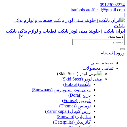
09123002274
iranbobcatofficial@gmail.com
|
ایران بابکت | جلوبند مینی لودر بابکت قطعات و لوازم یدکی بابکت
ورود | ثبت‌نام
صفحه اصلی
تمامی محصولات
مینی لودر (Skid Steer)
بابکت (Bobcat)
مینی لودر سنوپارس (Snowpars)
دراج (Doraj)
فوریوز (Foruse)
توماس (Thomas)
زرین کوپال (Zarrinkupal)
سانوارد (Sunward)
کاترپیلار (Caterpillar)