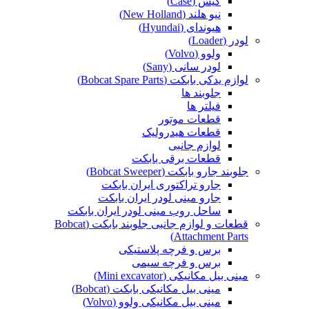
کیس (Case)
نیو هلند (New Holland)
هیوندای (Hyundai)
لودر (Loader)
ولوو (Volvo)
لودر سانی (Sany)
لوازم یدکی بابکت (Bobcat Spare Parts)
جلوبند ها
فیلتر ها
قطعات موتور
قطعات هیدرولیک
لوازم جانبی
قطعات برقی بابکت
جلوبند جارو بابکت (Bobcat Sweeper)
جارو تراکتوری ایران بابکت
جارو مینی لودر ایران بابکت
ساحل روب مینی لودر ایران بابکت
قطعات و لوازم جانبی جلوبند بابکت (Bobcat
Attachment Parts)
برس و فرچه پلاستیکی
برس و فرچه سیمی
مینی بیل مکانیکی (Mini excavator)
مینی بیل مکانیکی بابکت (Bobcat)
مینی بیل مکانیکی ولوو (Volvo)