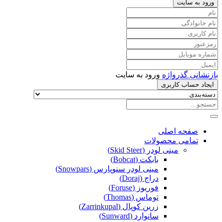
ورود به سایت
بازنشانی گذرواژه
ورود به سایت
ایجاد حساب کاربری
صفحه اصلی
تمامی محصولات
مینی لودر (Skid Steer)
بابکت (Bobcat)
مینی لودر سنوپارس (Snowpars)
دراج (Doraj)
فوریوز (Foruse)
توماس (Thomas)
زرین کوپال (Zarrinkupal)
سانوارد (Sunward)