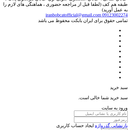
طبقه هم کف (لطفا قبل از مراجعه حضوری ، هماهنگی های لازم را
به عمل آورید)
iranbobcatofficial@gmail.com
09123002274
تمامی حقوق برای ایران بابکت محفوظ می باشد
سبد خرید
سبد خرید شما خالی است.
ورود به سایت
بازنشانی گذرواژه
ایجاد حساب کاربری