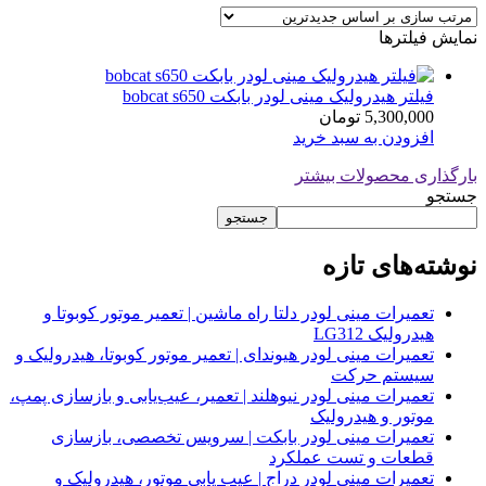
نمایش فیلترها
فیلتر هیدرولیک مینی لودر بابکت bobcat s650
5,300,000
تومان
افزودن به سبد خرید
بارگذاری محصولات بیشتر
جستجو
جستجو
نوشته‌های تازه
تعمیرات مینی لودر دلتا راه ماشین | تعمیر موتور کوبوتا و
هیدرولیک LG312
تعمیرات مینی لودر هیوندای | تعمیر موتور کوبوتا، هیدرولیک و
سیستم حرکت
تعمیرات مینی لودر نیوهلند | تعمیر، عیب‌یابی و بازسازی پمپ،
موتور و هیدرولیک
تعمیرات مینی لودر بابکت | سرویس تخصصی، بازسازی
قطعات و تست عملکرد
تعمیرات مینی لودر دراج | عیب یابی موتور، هیدرولیک و