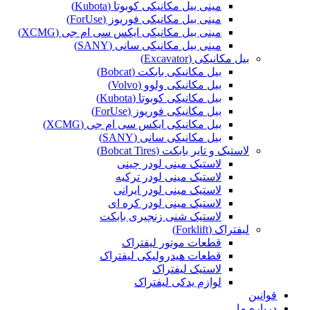
مینی بیل مکانیکی کوبوتا (Kubota)
مینی بیل مکانیکی فوریوز (ForUse)
مینی بیل مکانیکی ایکس سی ام جی (XCMG)
مینی بیل مکانیکی سانی (SANY)
بیل مکانیکی (Excavator)
بیل مکانیکی بابکت (Bobcat)
بیل مکانیکی ولوو (Volvo)
بیل مکانیکی کوبوتا (Kubota)
بیل مکانیکی فوریوز (ForUse)
بیل مکانیکی ایکس سی ام جی (XCMG)
بیل مکانیکی سانی (SANY)
لاستیک و تایر بابکت (Bobcat Tires)
لاستیک مینی لودر چینی
لاستیک مینی لودر ترکیه
لاستیک مینی لودر ایرانی
لاستیک مینی لودر کره ای
لاستیک شنی زنجیری بابکت
لیفتراک (Forklift)
قطعات موتور لیفتراک
قطعات هیدرولیکی لیفتراک
لاستیک لیفتراک
لوازم یدکی لیفتراک
قوانین
درباره ما