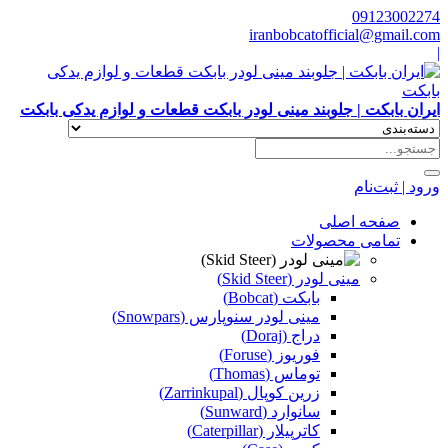
09123002274
iranbobcatofficial@gmail.com
|
ایران بابکت | جلوبند مینی لودر بابکت قطعات و لوازم یدکی بابکت
ورود | ثبت‌نام
صفحه اصلی
تمامی محصولات
مینی لودر (Skid Steer)
بابکت (Bobcat)
مینی لودر سنوپارس (Snowpars)
دراج (Doraj)
فوریوز (Foruse)
توماس (Thomas)
زرین کوپال (Zarrinkupal)
سانوارد (Sunward)
کاترپیلار (Caterpillar)