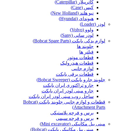
کاترپیلار (Caterpillar)
کیس (Case)
نیو هلند (New Holland)
هیوندای (Hyundai)
لودر (Loader)
ولوو (Volvo)
لودر سانی (Sany)
لوازم یدکی بابکت (Bobcat Spare Parts)
جلوبند ها
فیلتر ها
قطعات موتور
قطعات هیدرولیک
لوازم جانبی
قطعات برقی بابکت
جلوبند جارو بابکت (Bobcat Sweeper)
جارو تراکتوری ایران بابکت
جارو مینی لودر ایران بابکت
ساحل روب مینی لودر ایران بابکت
قطعات و لوازم جانبی جلوبند بابکت (Bobcat
Attachment Parts)
برس و فرچه پلاستیکی
برس و فرچه سیمی
مینی بیل مکانیکی (Mini excavator)
مینی بیل مکانیکی بابکت (Bobcat)