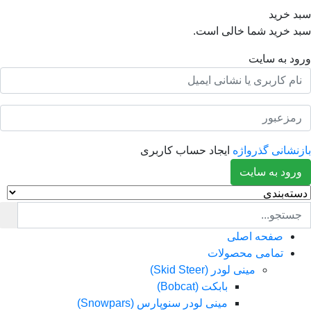
رید
رید شما خالی است.
به سایت
انی گذرواژه
ایجاد حساب کاربری
د به سایت
صفحه اصلی
تمامی محصولات
مینی لودر (Skid Steer)
بابکت (Bobcat)
مینی لودر سنوپارس (Snowpars)