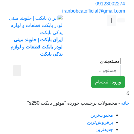
0912300227
iranbobcatofficial@gmail.co
|
ایران بابکت | جلوبند مینی
لودر بابکت قطعات و لوازم
یدکی بابکت
ورود | ثبت‌نام
ه
-
محصولات برچسب خورده "موتور بابکت s250"
محبوب‌ترین
پرفروش‌ترین
جدیدترین