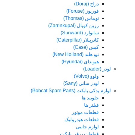
دراج (Doraj)
فوریوز (Foruse)
توماس (Thomas)
زرین کوپال (Zarrinkupal)
سانوارد (Sunward)
کاترپیلار (Caterpillar)
کیس (Case)
نیو هلند (New Holland)
هیوندای (Hyundai)
لودر (Loader)
ولوو (Volvo)
لودر سانی (Sany)
لوازم یدکی بابکت (Bobcat Spare Parts)
جلوبند ها
فیلتر ها
قطعات موتور
قطعات هیدرولیک
لوازم جانبی
قطعات برقی بابکت