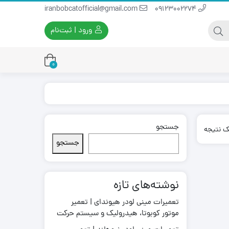
iranbobcatofficial@gmail.com
09123002274
ورود | ثبت‌نام
0
جستجو
یران بابکت
برس و فرچه پلاستیکی
ک نتیجه
ایران بابکت
برس و فرچه سیمی
جستجو
لودر ایران بابکت
نوشته‌های تازه
تعمیرات مینی لودر هیوندای | تعمیر
موتور کوبوتا، هیدرولیک و سیستم حرکت