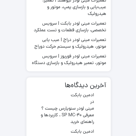
تعمیرات مینی لودر نیوهلند | تعمیر،
عیب‌یابی و بازسازی پمپ، موتور و
هیدرولیک
تعمیرات مینی لودر بابکت | سرویس
قطعات موتور لیفتراک
تخصصی، بازسازی قطعات و تست عملکرد
در چینی
قطعات هیدرولیکی لیفتراک
در ترکیه
لاستیک لیفتراک
تعمیرات مینی لودر دراج | عیب یابی
ر ایرانی
موتور، هیدرولیک و سیستم حرکت دوراج
لوازم یدکی لیفتراک
در کره ای
تعمیرات مینی لودر فوریوز | سرویس
جیری بابکت
موتور، تعمیر هیدرولیک و بازسازی دستگاه
آخرین دیدگاه‌ها
ادمین بابکت
در
مینی لودر سنوپارس چیست ؟
معرفی SP MC-40 ، کاربردها و
راهنمای خرید
ادمین بابکت