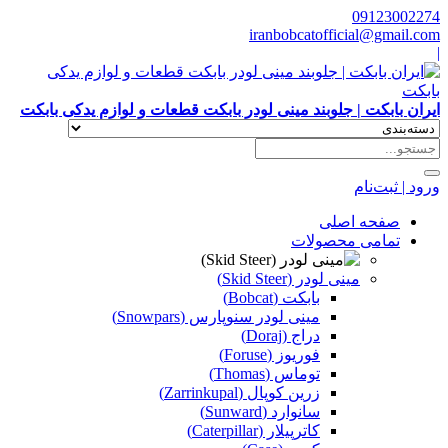
09123002274
iranbobcatofficial@gmail.com
|
ایران بابکت | جلوبند مینی لودر بابکت قطعات و لوازم یدکی بابکت
ورود | ثبت‌نام
صفحه اصلی
تمامی محصولات
مینی لودر (Skid Steer)
بابکت (Bobcat)
مینی لودر سنوپارس (Snowpars)
دراج (Doraj)
فوریوز (Foruse)
توماس (Thomas)
زرین کوپال (Zarrinkupal)
سانوارد (Sunward)
کاترپیلار (Caterpillar)