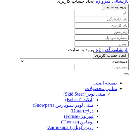
بازنشانی گذرواژه
ایجاد حساب کاربری
ورود به سایت
بازنشانی گذرواژه
ورود به سایت
ایجاد حساب کاربری
صفحه اصلی
تمامی محصولات
مینی لودر (Skid Steer)
بابکت (Bobcat)
مینی لودر سنوپارس (Snowpars)
دراج (Doraj)
فوریوز (Foruse)
توماس (Thomas)
زرین کوپال (Zarrinkupal)