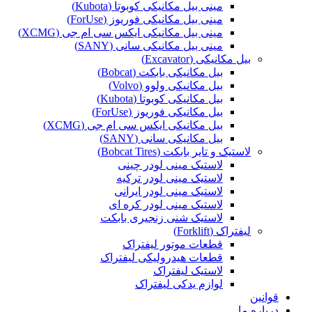
مینی بیل مکانیکی کوبوتا (Kubota)
مینی بیل مکانیکی فوریوز (ForUse)
مینی بیل مکانیکی ایکس سی ام جی (XCMG)
مینی بیل مکانیکی سانی (SANY)
بیل مکانیکی (Excavator)
بیل مکانیکی بابکت (Bobcat)
بیل مکانیکی ولوو (Volvo)
بیل مکانیکی کوبوتا (Kubota)
بیل مکانیکی فوریوز (ForUse)
بیل مکانیکی ایکس سی ام جی (XCMG)
بیل مکانیکی سانی (SANY)
لاستیک و تایر بابکت (Bobcat Tires)
لاستیک مینی لودر چینی
لاستیک مینی لودر ترکیه
لاستیک مینی لودر ایرانی
لاستیک مینی لودر کره ای
لاستیک شنی زنجیری بابکت
لیفتراک (Forklift)
قطعات موتور لیفتراک
قطعات هیدرولیکی لیفتراک
لاستیک لیفتراک
لوازم یدکی لیفتراک
قوانین
درباره ما