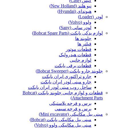
کیس (Case)
نیو هلند (New Holland)
هیوندای (Hyundai)
لودر (Loader)
ولوو (Volvo)
لودر سانی (Sany)
لوازم یدکی بابکت (Bobcat Spare Parts)
جلوبند ها
فیلتر ها
قطعات موتور
قطعات هیدرولیک
لوازم جانبی
قطعات برقی بابکت
جلوبند جارو بابکت (Bobcat Sweeper)
جارو تراکتوری ایران بابکت
جارو مینی لودر ایران بابکت
ساحل روب مینی لودر ایران بابکت
قطعات و لوازم جانبی جلوبند بابکت (Bobcat
Attachment Parts)
برس و فرچه پلاستیکی
برس و فرچه سیمی
مینی بیل مکانیکی (Mini excavator)
مینی بیل مکانیکی بابکت (Bobcat)
مینی بیل مکانیکی ولوو (Volvo)