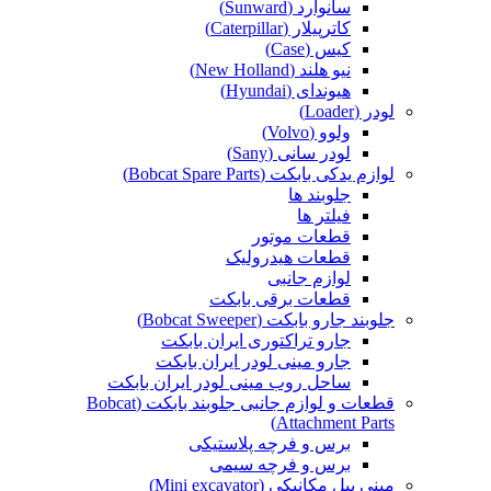
سانوارد (Sunward)
کاترپیلار (Caterpillar)
کیس (Case)
نیو هلند (New Holland)
هیوندای (Hyundai)
لودر (Loader)
ولوو (Volvo)
لودر سانی (Sany)
لوازم یدکی بابکت (Bobcat Spare Parts)
جلوبند ها
فیلتر ها
قطعات موتور
قطعات هیدرولیک
لوازم جانبی
قطعات برقی بابکت
جلوبند جارو بابکت (Bobcat Sweeper)
جارو تراکتوری ایران بابکت
جارو مینی لودر ایران بابکت
ساحل روب مینی لودر ایران بابکت
قطعات و لوازم جانبی جلوبند بابکت (Bobcat
Attachment Parts)
برس و فرچه پلاستیکی
برس و فرچه سیمی
مینی بیل مکانیکی (Mini excavator)