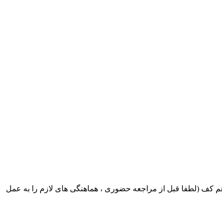
ک ایران بابکت : میدان حر . خ امام خمینی . خیابان کمالی . خیابان اسکندری جنوبی اول خیابان مرتضوی پلاک 8 طبقه هم کف (لطفا قبل از مراجعه حضوری ، هماهنگی های لازم را به عمل