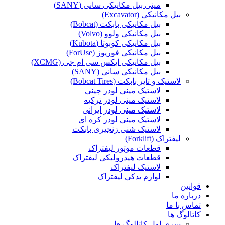
مینی بیل مکانیکی سانی (SANY)
بیل مکانیکی (Excavator)
بیل مکانیکی بابکت (Bobcat)
بیل مکانیکی ولوو (Volvo)
بیل مکانیکی کوبوتا (Kubota)
بیل مکانیکی فوریوز (ForUse)
بیل مکانیکی ایکس سی ام جی (XCMG)
بیل مکانیکی سانی (SANY)
لاستیک و تایر بابکت (Bobcat Tires)
لاستیک مینی لودر چینی
لاستیک مینی لودر ترکیه
لاستیک مینی لودر ایرانی
لاستیک مینی لودر کره ای
لاستیک شنی زنجیری بابکت
لیفتراک (Forklift)
قطعات موتور لیفتراک
قطعات هیدرولیکی لیفتراک
لاستیک لیفتراک
لوازم یدکی لیفتراک
قوانین
درباره ما
تماس با ما
کاتالوگ ها
سری اول کاتالوگ ها