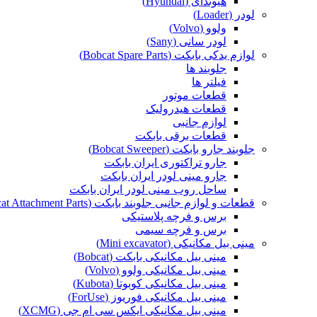
هیوندای (Hyundai)
لودر (Loader)
ولوو (Volvo)
لودر سانی (Sany)
لوازم یدکی بابکت (Bobcat Spare Parts)
جلوبند ها
فیلتر ها
قطعات موتور
قطعات هیدرولیک
لوازم جانبی
قطعات برقی بابکت
جلوبند جارو بابکت (Bobcat Sweeper)
جارو تراکتوری ایران بابکت
جارو مینی لودر ایران بابکت
ساحل روب مینی لودر ایران بابکت
قطعات و لوازم جانبی جلوبند بابکت (Bobcat Attachment Parts)
برس و فرچه پلاستیکی
برس و فرچه سیمی
مینی بیل مکانیکی (Mini excavator)
مینی بیل مکانیکی بابکت (Bobcat)
مینی بیل مکانیکی ولوو (Volvo)
مینی بیل مکانیکی کوبوتا (Kubota)
مینی بیل مکانیکی فوریوز (ForUse)
مینی بیل مکانیکی ایکس سی ام جی (XCMG)