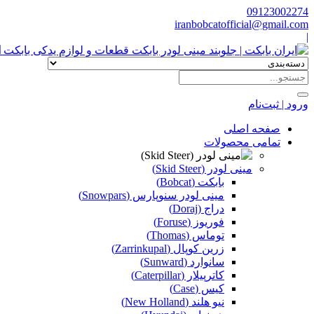
09123002274
iranbobcatofficial@gmail.com
|
ا
ورود | ثبت‌نام
صفحه اصلی
تمامی محصولات
مینی لودر (Skid Steer)
بابکت (Bobcat)
مینی لودر سنوپارس (Snowpars)
دراج (Doraj)
فوریوز (Foruse)
توماس (Thomas)
زرین کوپال (Zarrinkupal)
سانوارد (Sunward)
کاترپیلار (Caterpillar)
کیس (Case)
نیو هلند (New Holland)