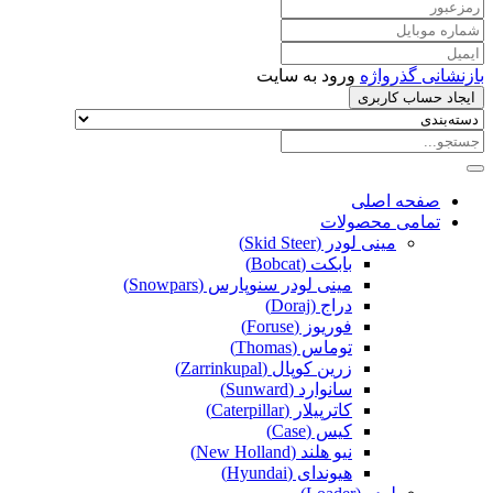
بازنشانی گذرواژه
ورود به سایت
ایجاد حساب کاربری
صفحه اصلی
تمامی محصولات
مینی لودر (Skid Steer)
بابکت (Bobcat)
مینی لودر سنوپارس (Snowpars)
دراج (Doraj)
فوریوز (Foruse)
توماس (Thomas)
زرین کوپال (Zarrinkupal)
سانوارد (Sunward)
کاترپیلار (Caterpillar)
کیس (Case)
نیو هلند (New Holland)
هیوندای (Hyundai)