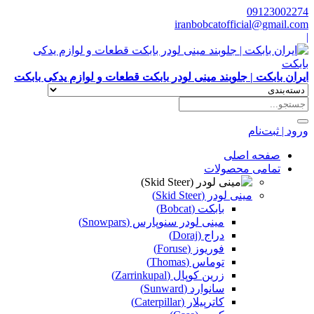
09123002274
iranbobcatofficial@gmail.com
|
ایران بابکت | جلوبند مینی لودر بابکت قطعات و لوازم یدکی بابکت
ورود | ثبت‌نام
صفحه اصلی
تمامی محصولات
مینی لودر (Skid Steer)
بابکت (Bobcat)
مینی لودر سنوپارس (Snowpars)
دراج (Doraj)
فوریوز (Foruse)
توماس (Thomas)
زرین کوپال (Zarrinkupal)
سانوارد (Sunward)
کاترپیلار (Caterpillar)