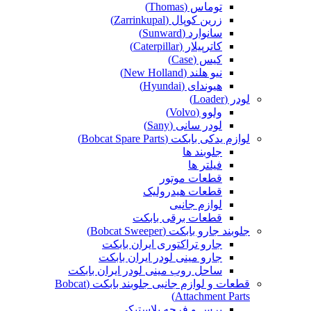
توماس (Thomas)
زرین کوپال (Zarrinkupal)
سانوارد (Sunward)
کاترپیلار (Caterpillar)
کیس (Case)
نیو هلند (New Holland)
هیوندای (Hyundai)
لودر (Loader)
ولوو (Volvo)
لودر سانی (Sany)
لوازم یدکی بابکت (Bobcat Spare Parts)
جلوبند ها
فیلتر ها
قطعات موتور
قطعات هیدرولیک
لوازم جانبی
قطعات برقی بابکت
جلوبند جارو بابکت (Bobcat Sweeper)
جارو تراکتوری ایران بابکت
جارو مینی لودر ایران بابکت
ساحل روب مینی لودر ایران بابکت
قطعات و لوازم جانبی جلوبند بابکت (Bobcat
Attachment Parts)
برس و فرچه پلاستیکی