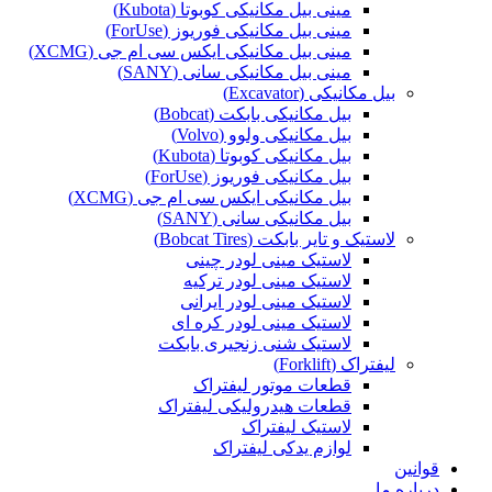
مینی بیل مکانیکی کوبوتا (Kubota)
مینی بیل مکانیکی فوریوز (ForUse)
مینی بیل مکانیکی ایکس سی ام جی (XCMG)
مینی بیل مکانیکی سانی (SANY)
بیل مکانیکی (Excavator)
بیل مکانیکی بابکت (Bobcat)
بیل مکانیکی ولوو (Volvo)
بیل مکانیکی کوبوتا (Kubota)
بیل مکانیکی فوریوز (ForUse)
بیل مکانیکی ایکس سی ام جی (XCMG)
بیل مکانیکی سانی (SANY)
لاستیک و تایر بابکت (Bobcat Tires)
لاستیک مینی لودر چینی
لاستیک مینی لودر ترکیه
لاستیک مینی لودر ایرانی
لاستیک مینی لودر کره ای
لاستیک شنی زنجیری بابکت
لیفتراک (Forklift)
قطعات موتور لیفتراک
قطعات هیدرولیکی لیفتراک
لاستیک لیفتراک
لوازم یدکی لیفتراک
قوانین
درباره ما