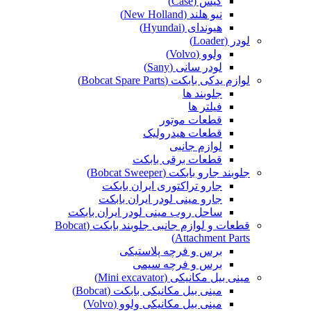
کیس (Case)
نیو هلند (New Holland)
هیوندای (Hyundai)
لودر (Loader)
ولوو (Volvo)
لودر سانی (Sany)
لوازم یدکی بابکت (Bobcat Spare Parts)
جلوبند ها
فیلتر ها
قطعات موتور
قطعات هیدرولیک
لوازم جانبی
قطعات برقی بابکت
جلوبند جارو بابکت (Bobcat Sweeper)
جارو تراکتوری ایران بابکت
جارو مینی لودر ایران بابکت
ساحل روب مینی لودر ایران بابکت
قطعات و لوازم جانبی جلوبند بابکت (Bobcat
Attachment Parts)
برس و فرچه پلاستیکی
برس و فرچه سیمی
مینی بیل مکانیکی (Mini excavator)
مینی بیل مکانیکی بابکت (Bobcat)
مینی بیل مکانیکی ولوو (Volvo)