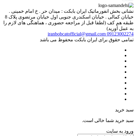
نشانی بخش انفورماتیک ایران بابکت : میدان حر . خ امام خمینی .
خیابان کمالی . خیابان اسکندری جنوبی اول خیابان مرتضوی پلاک 8
طبقه هم کف (لطفا قبل از مراجعه حضوری ، هماهنگی های لازم را
به عمل آورید)
iranbobcatofficial@gmail.com
09123002274
تمامی حقوق برای ایران بابکت محفوظ می باشد
سبد خرید
سبد خرید شما خالی است.
ورود به سایت