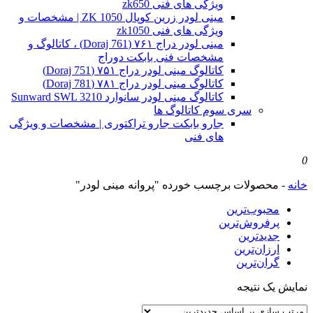
ویژگی های فنی zk650
مینی لودر زرین کوپال ZK 1050 | مشخصات و
ویژگی های فنی zk1050
مینی لودر دراج ۷۶۱ (Doraj 761) ، کاتالوگ و
مشخصات فنی بابکت دوراج
کاتالوگ مینی لودر دراج ۷۵۱ (Doraj 751)
کاتالوگ مینی لودر دراج ۷۸۱ (Doraj 781)
کاتالوگ مینی لودر سانوارد Sunward SWL 3210
سری سوم کاتالوگ ها
جارو بابکت جارو تراکتوری | مشخصات و ویژگی
های فنی
0
خانه
-
محصولات برچسب خورده "پروانه مینی لودر"
محبوب‌ترین
پرفروش‌ترین
جدیدترین
ارزان‌ترین
گران‌ترین
نمایش یک نتیجه