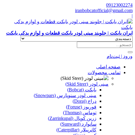
09123002274
iranbobcatofficial@gmail.com
|
ایران بابکت | جلوبند مینی لودر بابکت قطعات و لوازم یدکی بابکت
ورود | ثبت‌نام
صفحه اصلی
تمامی محصولات
مینی لودر (Skid Steer)
بابکت (Bobcat)
مینی لودر سنوپارس (Snowpars)
دراج (Doraj)
فوریوز (Foruse)
توماس (Thomas)
زرین کوپال (Zarrinkupal)
سانوارد (Sunward)
کاترپیلار (Caterpillar)