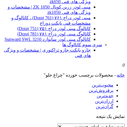
ویژگی های فنی zk650
مینی لودر زرین کوپال ZK 1050 | مشخصات و
ویژگی های فنی zk1050
مینی لودر دراج ۷۶۱ (Doraj 761) ، کاتالوگ و
مشخصات فنی بابکت دوراج
کاتالوگ مینی لودر دراج ۷۵۱ (Doraj 751)
کاتالوگ مینی لودر دراج ۷۸۱ (Doraj 781)
کاتالوگ مینی لودر سانوارد Sunward SWL 3210
سری سوم کاتالوگ ها
جارو بابکت جارو تراکتوری | مشخصات و ویژگی
های فنی
0
خانه
-
محصولات برچسب خورده "چراغ جلو"
محبوب‌ترین
پرفروش‌ترین
جدیدترین
ارزان‌ترین
گران‌ترین
نمایش یک نتیجه