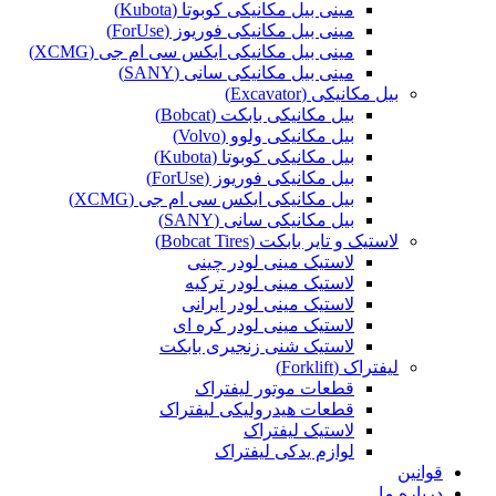
مینی بیل مکانیکی کوبوتا (Kubota)
مینی بیل مکانیکی فوریوز (ForUse)
مینی بیل مکانیکی ایکس سی ام جی (XCMG)
مینی بیل مکانیکی سانی (SANY)
بیل مکانیکی (Excavator)
بیل مکانیکی بابکت (Bobcat)
بیل مکانیکی ولوو (Volvo)
بیل مکانیکی کوبوتا (Kubota)
بیل مکانیکی فوریوز (ForUse)
بیل مکانیکی ایکس سی ام جی (XCMG)
بیل مکانیکی سانی (SANY)
لاستیک و تایر بابکت (Bobcat Tires)
لاستیک مینی لودر چینی
لاستیک مینی لودر ترکیه
لاستیک مینی لودر ایرانی
لاستیک مینی لودر کره ای
لاستیک شنی زنجیری بابکت
لیفتراک (Forklift)
قطعات موتور لیفتراک
قطعات هیدرولیکی لیفتراک
لاستیک لیفتراک
لوازم یدکی لیفتراک
قوانین
درباره ما