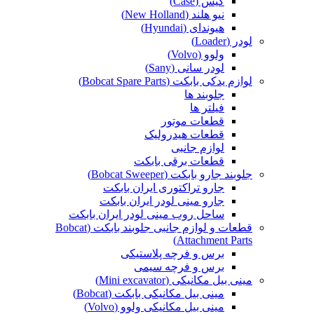
کیس (Case)
نیو هلند (New Holland)
هیوندای (Hyundai)
لودر (Loader)
ولوو (Volvo)
لودر سانی (Sany)
لوازم یدکی بابکت (Bobcat Spare Parts)
جلوبند ها
فیلتر ها
قطعات موتور
قطعات هیدرولیک
لوازم جانبی
قطعات برقی بابکت
جلوبند جارو بابکت (Bobcat Sweeper)
جارو تراکتوری ایران بابکت
جارو مینی لودر ایران بابکت
ساحل روب مینی لودر ایران بابکت
قطعات و لوازم جانبی جلوبند بابکت (Bobcat
Attachment Parts)
برس و فرچه پلاستیکی
برس و فرچه سیمی
مینی بیل مکانیکی (Mini excavator)
مینی بیل مکانیکی بابکت (Bobcat)
مینی بیل مکانیکی ولوو (Volvo)