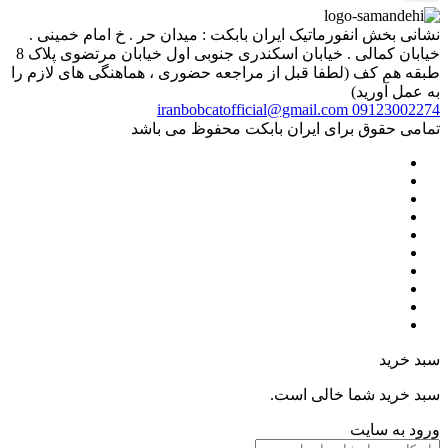
نشانی بخش انفورماتیک ایران بابکت : میدان حر . خ امام خمینی .
خیابان کمالی . خیابان اسکندری جنوبی اول خیابان مرتضوی پلاک 8
طبقه هم کف (لطفا قبل از مراجعه حضوری ، هماهنگی های لازم را
به عمل آورید)
iranbobcatofficial@gmail.com
09123002274
تمامی حقوق برای ایران بابکت محفوظ می باشد
سبد خرید
سبد خرید شما خالی است.
ورود به سایت