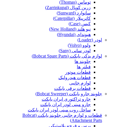
توماس (Thomas)
زرین کوپال (Zarrinkupal)
سانوارد (Sunward)
کاترپیلار (Caterpillar)
کیس (Case)
نیو هلند (New Holland)
هیوندای (Hyundai)
لودر (Loader)
ولوو (Volvo)
لودر سانی (Sany)
لوازم یدکی بابکت (Bobcat Spare Parts)
جلوبند ها
فیلتر ها
قطعات موتور
قطعات هیدرولیک
لوازم جانبی
قطعات برقی بابکت
جلوبند جارو بابکت (Bobcat Sweeper)
جارو تراکتوری ایران بابکت
جارو مینی لودر ایران بابکت
ساحل روب مینی لودر ایران بابکت
قطعات و لوازم جانبی جلوبند بابکت (Bobcat
Attachment Parts)
برس و فرچه پلاستیکی