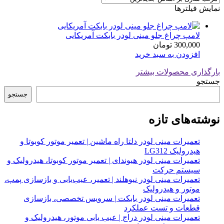
نمایش فیلترها
لامپ چراغ جلو مینی لودر بابکت آمریکایی
300,000
تومان
افزودن به سبد خرید
بارگذاری محصولات بیشتر
جستجو
جستجو
نوشته‌های تازه
تعمیرات مینی لودر دلتا راه ماشین | تعمیر موتور کوبوتا و
هیدرولیک LG312
تعمیرات مینی لودر هیوندای | تعمیر موتور کوبوتا، هیدرولیک و
سیستم حرکت
تعمیرات مینی لودر نیوهلند | تعمیر، عیب‌یابی و بازسازی پمپ،
موتور و هیدرولیک
تعمیرات مینی لودر بابکت | سرویس تخصصی، بازسازی
قطعات و تست عملکرد
تعمیرات مینی لودر دراج | عیب یابی موتور، هیدرولیک و