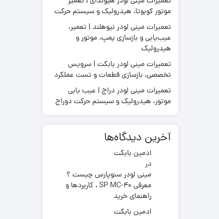
تعمیرات مینی لودر هیوندای | تعمیر
موتور کوبوتا، هیدرولیک و سیستم حرکت
تعمیرات مینی لودر نیوهلند | تعمیر،
عیب‌یابی و بازسازی پمپ، موتور و
قطعات موتور لیفتراک
هیدرولیک
در چینی
قطعات هیدرولیکی لیفتراک
در ترکیه
لاستیک لیفتراک
تعمیرات مینی لودر بابکت | سرویس
ر ایرانی
تخصصی، بازسازی قطعات و تست عملکرد
لوازم یدکی لیفتراک
در کره ای
تعمیرات مینی لودر دراج | عیب یابی
جیری بابکت
موتور، هیدرولیک و سیستم حرکت دوراج
آخرین دیدگاه‌ها
ادمین بابکت
در
مینی لودر سنوپارس چیست ؟
معرفی SP MC-40 ، کاربردها و
راهنمای خرید
ادمین بابکت