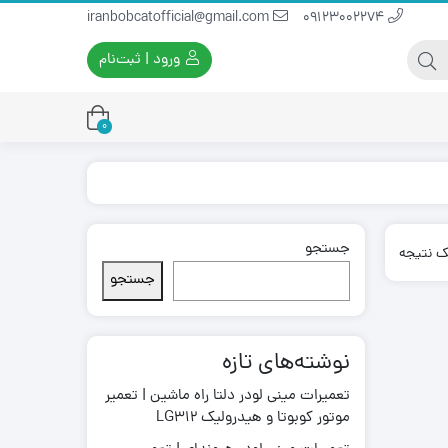
iranbobcatofficial@gmail.com
09123002274
ورود | ثبت‌نام
0
جستجو
یران بابکت
برس و فرچه پلاستیکی
ک نتیجه
ایران بابکت
برس و فرچه سیمی
جستجو
لودر ایران بابکت
نوشته‌های تازه
تعمیرات مینی لودر دلتا راه ماشین | تعمیر
موتور کوبوتا و هیدرولیک LG312