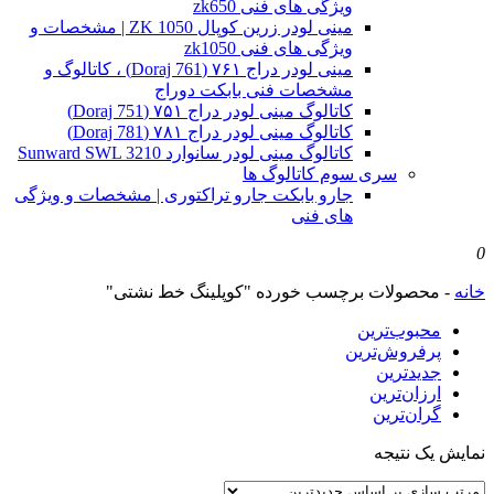
ویژگی های فنی zk650
مینی لودر زرین کوپال ZK 1050 | مشخصات و
ویژگی های فنی zk1050
مینی لودر دراج ۷۶۱ (Doraj 761) ، کاتالوگ و
مشخصات فنی بابکت دوراج
کاتالوگ مینی لودر دراج ۷۵۱ (Doraj 751)
کاتالوگ مینی لودر دراج ۷۸۱ (Doraj 781)
کاتالوگ مینی لودر سانوارد Sunward SWL 3210
سری سوم کاتالوگ ها
جارو بابکت جارو تراکتوری | مشخصات و ویژگی
های فنی
0
خانه
-
محصولات برچسب خورده "کوپلینگ خط نشتی"
محبوب‌ترین
پرفروش‌ترین
جدیدترین
ارزان‌ترین
گران‌ترین
نمایش یک نتیجه