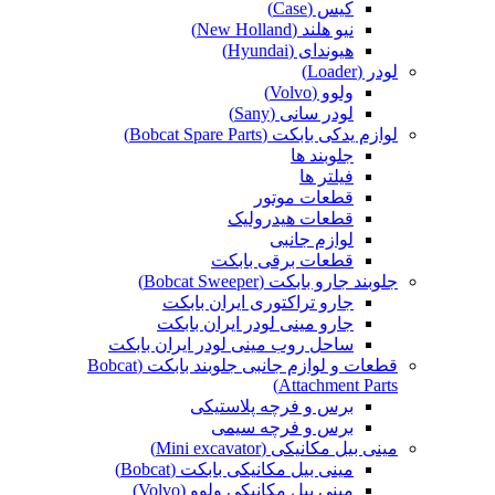
کیس (Case)
نیو هلند (New Holland)
هیوندای (Hyundai)
لودر (Loader)
ولوو (Volvo)
لودر سانی (Sany)
لوازم یدکی بابکت (Bobcat Spare Parts)
جلوبند ها
فیلتر ها
قطعات موتور
قطعات هیدرولیک
لوازم جانبی
قطعات برقی بابکت
جلوبند جارو بابکت (Bobcat Sweeper)
جارو تراکتوری ایران بابکت
جارو مینی لودر ایران بابکت
ساحل روب مینی لودر ایران بابکت
قطعات و لوازم جانبی جلوبند بابکت (Bobcat
Attachment Parts)
برس و فرچه پلاستیکی
برس و فرچه سیمی
مینی بیل مکانیکی (Mini excavator)
مینی بیل مکانیکی بابکت (Bobcat)
مینی بیل مکانیکی ولوو (Volvo)