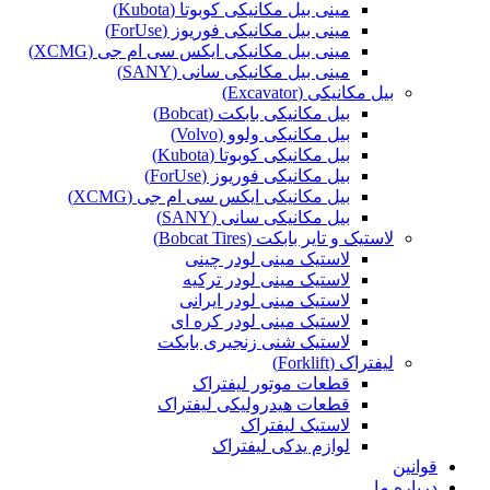
مینی بیل مکانیکی کوبوتا (Kubota)
مینی بیل مکانیکی فوریوز (ForUse)
مینی بیل مکانیکی ایکس سی ام جی (XCMG)
مینی بیل مکانیکی سانی (SANY)
بیل مکانیکی (Excavator)
بیل مکانیکی بابکت (Bobcat)
بیل مکانیکی ولوو (Volvo)
بیل مکانیکی کوبوتا (Kubota)
بیل مکانیکی فوریوز (ForUse)
بیل مکانیکی ایکس سی ام جی (XCMG)
بیل مکانیکی سانی (SANY)
لاستیک و تایر بابکت (Bobcat Tires)
لاستیک مینی لودر چینی
لاستیک مینی لودر ترکیه
لاستیک مینی لودر ایرانی
لاستیک مینی لودر کره ای
لاستیک شنی زنجیری بابکت
لیفتراک (Forklift)
قطعات موتور لیفتراک
قطعات هیدرولیکی لیفتراک
لاستیک لیفتراک
لوازم یدکی لیفتراک
قوانین
درباره ما