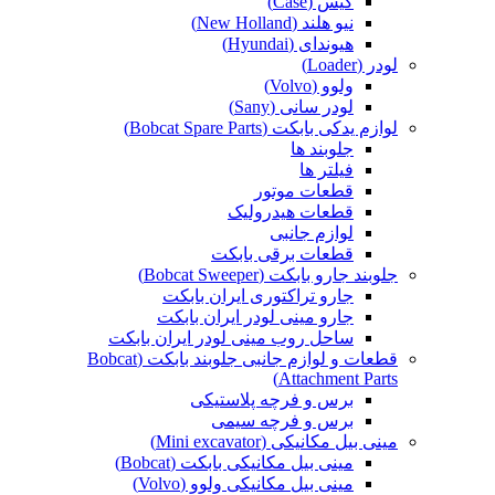
کیس (Case)
نیو هلند (New Holland)
هیوندای (Hyundai)
لودر (Loader)
ولوو (Volvo)
لودر سانی (Sany)
لوازم یدکی بابکت (Bobcat Spare Parts)
جلوبند ها
فیلتر ها
قطعات موتور
قطعات هیدرولیک
لوازم جانبی
قطعات برقی بابکت
جلوبند جارو بابکت (Bobcat Sweeper)
جارو تراکتوری ایران بابکت
جارو مینی لودر ایران بابکت
ساحل روب مینی لودر ایران بابکت
قطعات و لوازم جانبی جلوبند بابکت (Bobcat
Attachment Parts)
برس و فرچه پلاستیکی
برس و فرچه سیمی
مینی بیل مکانیکی (Mini excavator)
مینی بیل مکانیکی بابکت (Bobcat)
مینی بیل مکانیکی ولوو (Volvo)