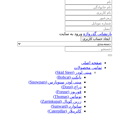
بازنشانی گذرواژه
ورود به سایت
ایجاد حساب کاربری
صفحه اصلی
تمامی محصولات
مینی لودر (Skid Steer)
بابکت (Bobcat)
مینی لودر سنوپارس (Snowpars)
دراج (Doraj)
فوریوز (Foruse)
توماس (Thomas)
زرین کوپال (Zarrinkupal)
سانوارد (Sunward)
کاترپیلار (Caterpillar)