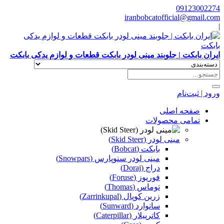
09123002274
iranbobcatofficial@gmail.com
|
ایران بابکت | جلوبند مینی لودر بابکت قطعات و لوازم یدکی بابکت
ورود | ثبت‌نام
صفحه اصلی
تمامی محصولات
مینی لودر (Skid Steer)
بابکت (Bobcat)
مینی لودر سنوپارس (Snowpars)
دراج (Doraj)
فوریوز (Foruse)
توماس (Thomas)
زرین کوپال (Zarrinkupal)
سانوارد (Sunward)
کاترپیلار (Caterpillar)