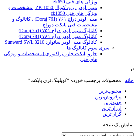
ویژگی های فنی zk650
مینی لودر زرین کوپال ZK 1050 | مشخصات و
ویژگی های فنی zk1050
مینی لودر دراج ۷۶۱ (Doraj 761) ، کاتالوگ و
مشخصات فنی بابکت دوراج
کاتالوگ مینی لودر دراج ۷۵۱ (Doraj 751)
کاتالوگ مینی لودر دراج ۷۸۱ (Doraj 781)
کاتالوگ مینی لودر سانوارد Sunward SWL 3210
سری سوم کاتالوگ ها
جارو بابکت جارو تراکتوری | مشخصات و ویژگی
های فنی
0
خانه
-
محصولات برچسب خورده "کوپلینگ نری بابکت"
محبوب‌ترین
پرفروش‌ترین
جدیدترین
ارزان‌ترین
گران‌ترین
نمایش یک نتیجه