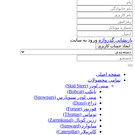
بازنشانی گذرواژه
ورود به سایت
ایجاد حساب کاربری
صفحه اصلی
تمامی محصولات
مینی لودر (Skid Steer)
بابکت (Bobcat)
مینی لودر سنوپارس (Snowpars)
دراج (Doraj)
فوریوز (Foruse)
توماس (Thomas)
زرین کوپال (Zarrinkupal)
سانوارد (Sunward)
کاترپیلار (Caterpillar)