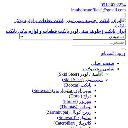
09123002274
iranbobcatofficial@gmail.com
|
ایران بابکت | جلوبند مینی لودر بابکت قطعات و لوازم یدکی بابکت
ورود | ثبت‌نام
صفحه اصلی
تمامی محصولات
مینی لودر (Skid Steer)
بابکت (Bobcat)
مینی لودر سنوپارس (Snowpars)
دراج (Doraj)
فوریوز (Foruse)
توماس (Thomas)
زرین کوپال (Zarrinkupal)
سانوارد (Sunward)
کاترپیلار (Caterpillar)