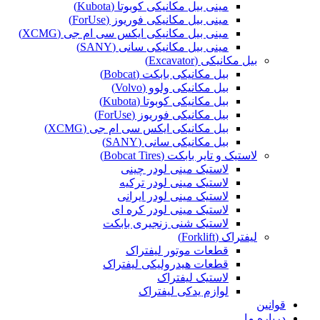
مینی بیل مکانیکی کوبوتا (Kubota)
مینی بیل مکانیکی فوریوز (ForUse)
مینی بیل مکانیکی ایکس سی ام جی (XCMG)
مینی بیل مکانیکی سانی (SANY)
بیل مکانیکی (Excavator)
بیل مکانیکی بابکت (Bobcat)
بیل مکانیکی ولوو (Volvo)
بیل مکانیکی کوبوتا (Kubota)
بیل مکانیکی فوریوز (ForUse)
بیل مکانیکی ایکس سی ام جی (XCMG)
بیل مکانیکی سانی (SANY)
لاستیک و تایر بابکت (Bobcat Tires)
لاستیک مینی لودر چینی
لاستیک مینی لودر ترکیه
لاستیک مینی لودر ایرانی
لاستیک مینی لودر کره ای
لاستیک شنی زنجیری بابکت
لیفتراک (Forklift)
قطعات موتور لیفتراک
قطعات هیدرولیکی لیفتراک
لاستیک لیفتراک
لوازم یدکی لیفتراک
قوانین
درباره ما