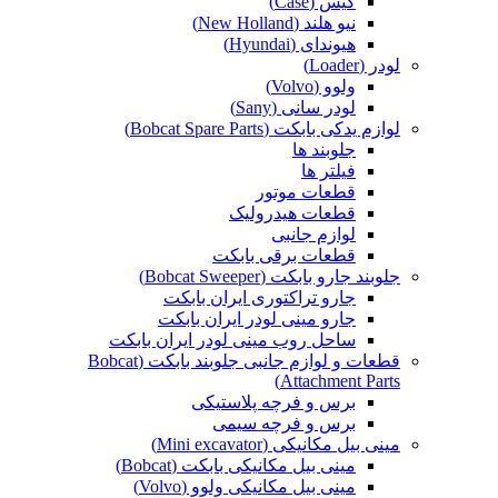
کیس (Case)
نیو هلند (New Holland)
هیوندای (Hyundai)
لودر (Loader)
ولوو (Volvo)
لودر سانی (Sany)
لوازم یدکی بابکت (Bobcat Spare Parts)
جلوبند ها
فیلتر ها
قطعات موتور
قطعات هیدرولیک
لوازم جانبی
قطعات برقی بابکت
جلوبند جارو بابکت (Bobcat Sweeper)
جارو تراکتوری ایران بابکت
جارو مینی لودر ایران بابکت
ساحل روب مینی لودر ایران بابکت
قطعات و لوازم جانبی جلوبند بابکت (Bobcat
Attachment Parts)
برس و فرچه پلاستیکی
برس و فرچه سیمی
مینی بیل مکانیکی (Mini excavator)
مینی بیل مکانیکی بابکت (Bobcat)
مینی بیل مکانیکی ولوو (Volvo)