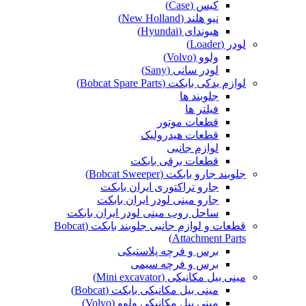
کیس (Case)
نیو هلند (New Holland)
هیوندای (Hyundai)
لودر (Loader)
ولوو (Volvo)
لودر سانی (Sany)
لوازم یدکی بابکت (Bobcat Spare Parts)
جلوبند ها
فیلتر ها
قطعات موتور
قطعات هیدرولیک
لوازم جانبی
قطعات برقی بابکت
جلوبند جارو بابکت (Bobcat Sweeper)
جارو تراکتوری ایران بابکت
جارو مینی لودر ایران بابکت
ساحل روب مینی لودر ایران بابکت
قطعات و لوازم جانبی جلوبند بابکت (Bobcat
Attachment Parts)
برس و فرچه پلاستیکی
برس و فرچه سیمی
مینی بیل مکانیکی (Mini excavator)
مینی بیل مکانیکی بابکت (Bobcat)
مینی بیل مکانیکی ولوو (Volvo)