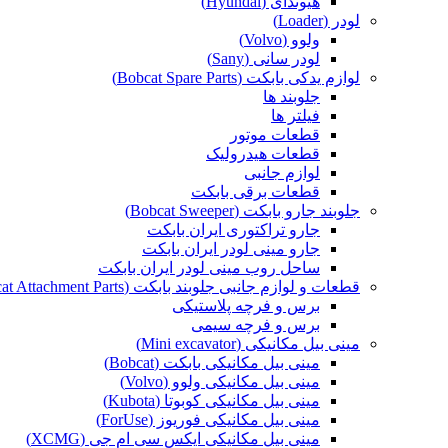
هیوندای (Hyundai)
لودر (Loader)
ولوو (Volvo)
لودر سانی (Sany)
لوازم یدکی بابکت (Bobcat Spare Parts)
جلوبند ها
فیلتر ها
قطعات موتور
قطعات هیدرولیک
لوازم جانبی
قطعات برقی بابکت
جلوبند جارو بابکت (Bobcat Sweeper)
جارو تراکتوری ایران بابکت
جارو مینی لودر ایران بابکت
ساحل روب مینی لودر ایران بابکت
قطعات و لوازم جانبی جلوبند بابکت (Bobcat Attachment Parts)
برس و فرچه پلاستیکی
برس و فرچه سیمی
مینی بیل مکانیکی (Mini excavator)
مینی بیل مکانیکی بابکت (Bobcat)
مینی بیل مکانیکی ولوو (Volvo)
مینی بیل مکانیکی کوبوتا (Kubota)
مینی بیل مکانیکی فوریوز (ForUse)
مینی بیل مکانیکی ایکس سی ام جی (XCMG)