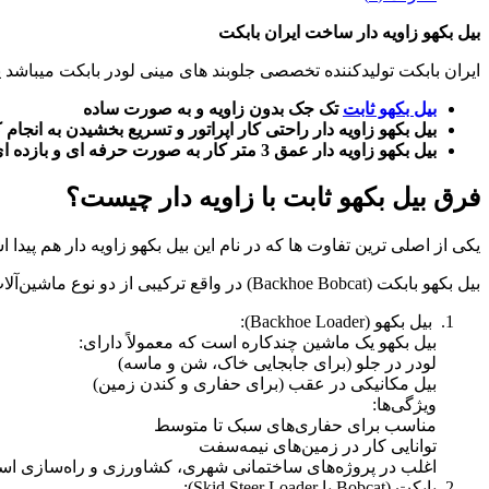
بیل بکهو زاویه دار ساخت ایران بابکت
ایران بابکت تولیدکننده تخصصی جلوبند های مینی لودر بابکت میباشد یکی از این محصولات بیل بکهو
بیل بکهو ثابت
تک جک بدون زاویه و به صورت ساده
بیل بکهو زاویه دار راحتی کار اپراتور و تسریع بخشیدن به انجام ک
بیل بکهو زاویه دار عمق 3 متر کار به صورت حرفه ای و بازده ای بالا
فرق بیل بکهو ثابت با زاویه دار چیست؟
یکی از اصلی ترین تفاوت ها که در نام این بیل بکهو زاویه دار هم پی
بیل بکهو بابکت (Backhoe Bobcat) در واقع ترکیبی از دو نوع ماشین‌آلات سنگین است: بیل بکهو و بابکت (یا مینی‌لودر). برای درک بهتر، هر کدام را به‌صورت جداگانه توضیح می‌دهم:
بیل بکهو (Backhoe Loader):
بیل بکهو یک ماشین چندکاره است که معمولاً دارای:
لودر در جلو (برای جابجایی خاک، شن و ماسه)
بیل مکانیکی در عقب (برای حفاری و کندن زمین)
ویژگی‌ها:
مناسب برای حفاری‌های سبک تا متوسط
توانایی کار در زمین‌های نیمه‌سفت
اغلب در پروژه‌های ساختمانی شهری، کشاورزی و راه‌سازی است
بابکت (Bobcat یا Skid Steer Loader):