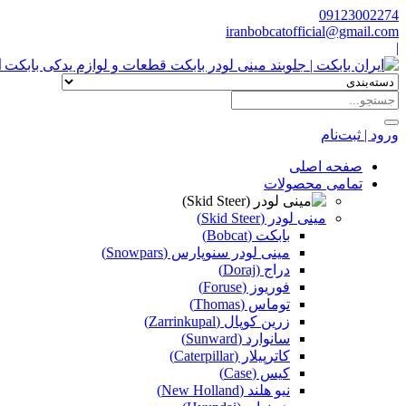
09123002274
iranbobcatofficial@gmail.com
|
ا
ورود | ثبت‌نام
صفحه اصلی
تمامی محصولات
مینی لودر (Skid Steer)
بابکت (Bobcat)
مینی لودر سنوپارس (Snowpars)
دراج (Doraj)
فوریوز (Foruse)
توماس (Thomas)
زرین کوپال (Zarrinkupal)
سانوارد (Sunward)
کاترپیلار (Caterpillar)
کیس (Case)
نیو هلند (New Holland)