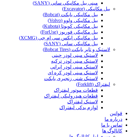
مینی بیل مکانیکی سانی (SANY)
بیل مکانیکی (Excavator)
بیل مکانیکی بابکت (Bobcat)
بیل مکانیکی ولوو (Volvo)
بیل مکانیکی کوبوتا (Kubota)
بیل مکانیکی فوریوز (ForUse)
بیل مکانیکی ایکس سی ام جی (XCMG)
بیل مکانیکی سانی (SANY)
لاستیک و تایر بابکت (Bobcat Tires)
لاستیک مینی لودر چینی
لاستیک مینی لودر ترکیه
لاستیک مینی لودر ایرانی
لاستیک مینی لودر کره ای
لاستیک شنی زنجیری بابکت
لیفتراک (Forklift)
قطعات موتور لیفتراک
قطعات هیدرولیکی لیفتراک
لاستیک لیفتراک
لوازم یدکی لیفتراک
قوانین
درباره ما
تماس با ما
کاتالوگ ها
سری اول کاتالوگ ها