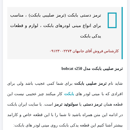
ترمز دستی بابکت (ترمز صلیبی بابکت) ، مناسب
برای انواع مینی لودرهای بابکت ، لوازم و قطعات
یدکی بابکت
کارشناس فروش آقای جانبهان ۰۹۱۲۳۰۰۲۲۷۴
ترمز صلیبی بابکت مدل bobcat s250
شاید نام
ترمز صلیبی بابکت
برای شما کمی عجیب باشد ولی برای
افرادی که با مینی لودر های
بابکت
کار میکنند چیز عجیبی نیست این
قطعه همان
ترمز دستی
یا
سولنوئید ترمز
است. با سایت ایران بابکت
در ادامه این متن همراه باشید تا شما را با این قطعه خاص و کارامد
بیشتر آشنا کنیم این قطعه یدکی بابکت روی مینی لودر های بابکت: