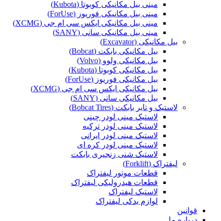
مینی بیل مکانیکی کوبوتا (Kubota)
مینی بیل مکانیکی فوریوز (ForUse)
مینی بیل مکانیکی ایکس سی ام جی (XCMG)
مینی بیل مکانیکی سانی (SANY)
بیل مکانیکی (Excavator)
بیل مکانیکی بابکت (Bobcat)
بیل مکانیکی ولوو (Volvo)
بیل مکانیکی کوبوتا (Kubota)
بیل مکانیکی فوریوز (ForUse)
بیل مکانیکی ایکس سی ام جی (XCMG)
بیل مکانیکی سانی (SANY)
لاستیک و تایر بابکت (Bobcat Tires)
لاستیک مینی لودر چینی
لاستیک مینی لودر ترکیه
لاستیک مینی لودر ایرانی
لاستیک مینی لودر کره ای
لاستیک شنی زنجیری بابکت
لیفتراک (Forklift)
قطعات موتور لیفتراک
قطعات هیدرولیکی لیفتراک
لاستیک لیفتراک
لوازم یدکی لیفتراک
قوانین
درباره ما