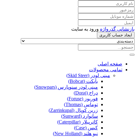
بازنشانی گذرواژه
ورود به سایت
ایجاد حساب کاربری
صفحه اصلی
تمامی محصولات
مینی لودر (Skid Steer)
بابکت (Bobcat)
مینی لودر سنوپارس (Snowpars)
دراج (Doraj)
فوریوز (Foruse)
توماس (Thomas)
زرین کوپال (Zarrinkupal)
سانوارد (Sunward)
کاترپیلار (Caterpillar)
کیس (Case)
نیو هلند (New Holland)