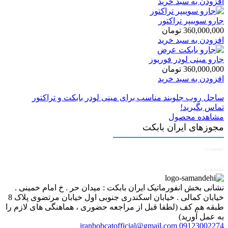
افزودن به سبد خرید
جارو سوییپر تراکتور
360,000,000
تومان
افزودن به سبد خرید
جارو مینی لودر فوریوز
360,000,000
تومان
افزودن به سبد خرید
ساحل روب جلوبند مناسب برای مینی لودر بابکت و تراکتور
تماس بگیرید!
مشاهده محصول
مجوزهای ایران بابکت
تست
تست
نشانی بخش انفورماتیک ایران بابکت : میدان حر . خ امام خمینی .
خیابان کمالی . خیابان اسکندری جنوبی اول خیابان مرتضوی پلاک 8
طبقه هم کف (لطفا قبل از مراجعه حضوری ، هماهنگی های لازم را
به عمل آورید)
iranbobcatofficial@gmail.com
09123002274