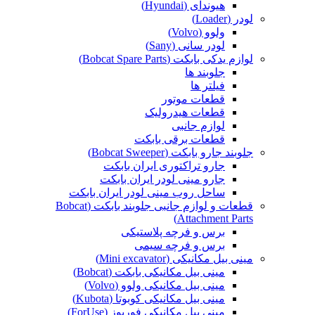
هیوندای (Hyundai)
لودر (Loader)
ولوو (Volvo)
لودر سانی (Sany)
لوازم یدکی بابکت (Bobcat Spare Parts)
جلوبند ها
فیلتر ها
قطعات موتور
قطعات هیدرولیک
لوازم جانبی
قطعات برقی بابکت
جلوبند جارو بابکت (Bobcat Sweeper)
جارو تراکتوری ایران بابکت
جارو مینی لودر ایران بابکت
ساحل روب مینی لودر ایران بابکت
قطعات و لوازم جانبی جلوبند بابکت (Bobcat
Attachment Parts)
برس و فرچه پلاستیکی
برس و فرچه سیمی
مینی بیل مکانیکی (Mini excavator)
مینی بیل مکانیکی بابکت (Bobcat)
مینی بیل مکانیکی ولوو (Volvo)
مینی بیل مکانیکی کوبوتا (Kubota)
مینی بیل مکانیکی فوریوز (ForUse)