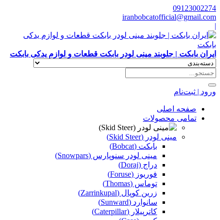
09123002274
iranbobcatofficial@gmail.com
|
ایران بابکت | جلوبند مینی لودر بابکت قطعات و لوازم یدکی بابکت
ورود | ثبت‌نام
صفحه اصلی
تمامی محصولات
مینی لودر (Skid Steer)
بابکت (Bobcat)
مینی لودر سنوپارس (Snowpars)
دراج (Doraj)
فوریوز (Foruse)
توماس (Thomas)
زرین کوپال (Zarrinkupal)
سانوارد (Sunward)
کاترپیلار (Caterpillar)