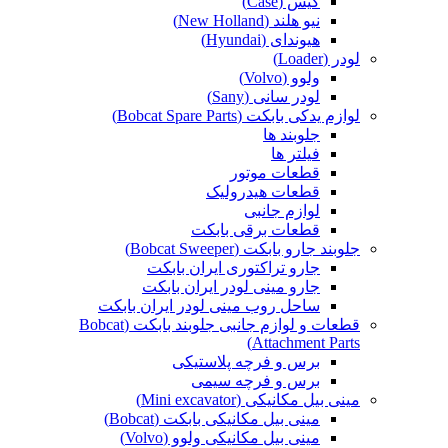
کیس (Case)
نیو هلند (New Holland)
هیوندای (Hyundai)
لودر (Loader)
ولوو (Volvo)
لودر سانی (Sany)
لوازم یدکی بابکت (Bobcat Spare Parts)
جلوبند ها
فیلتر ها
قطعات موتور
قطعات هیدرولیک
لوازم جانبی
قطعات برقی بابکت
جلوبند جارو بابکت (Bobcat Sweeper)
جارو تراکتوری ایران بابکت
جارو مینی لودر ایران بابکت
ساحل روب مینی لودر ایران بابکت
قطعات و لوازم جانبی جلوبند بابکت (Bobcat
Attachment Parts)
برس و فرچه پلاستیکی
برس و فرچه سیمی
مینی بیل مکانیکی (Mini excavator)
مینی بیل مکانیکی بابکت (Bobcat)
مینی بیل مکانیکی ولوو (Volvo)