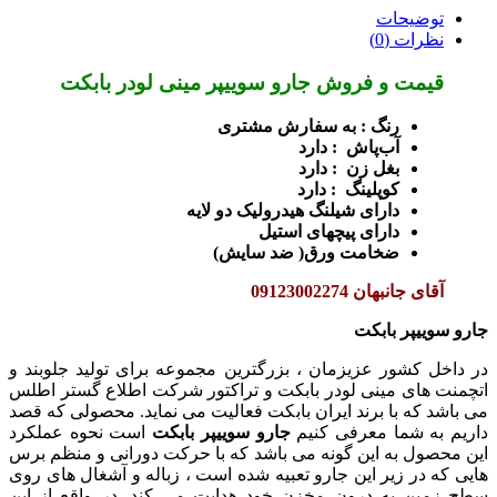
توضیحات
نظرات (0)
قیمت و فروش جارو سوییپر مینی لودر بابکت
رنگ : به سفارش مشتری
آب‌پاش : دارد
بغل زن : دارد
کوپلینگ : دارد
دارای شیلنگ هیدرولیک دو لایه
دارای پیچهای استیل
ضخامت ورق( ضد سایش)
آقای جانبهان 09123002274
جارو سوییپر بابکت
در داخل کشور عزیزمان ، بزرگترین مجموعه برای تولید جلوبند و
اتچمنت های مینی لودر بابکت و تراکتور شرکت اطلاع گستر اطلس
می باشد که با برند ایران بابکت فعالیت می نماید. محصولی که قصد
داریم به شما معرفی کنیم
جارو سوییپر بابکت
است نحوه عملکرد
این محصول به این گونه می باشد که با حرکت دورانی و منظم برس
هایی که در زیر این جارو تعبیه شده است ، زباله و آشغال های روی
سطح زمین به درون مخزن خود هدایت می کند. در واقع از این