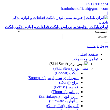
09123002274
iranbobcatofficial@gmail.com
|
ایران بابکت | جلوبند مینی لودر بابکت قطعات و لوازم یدکی بابکت
ورود | ثبت‌نام
صفحه اصلی
تمامی محصولات
مینی لودر (Skid Steer)
بابکت (Bobcat)
مینی لودر سنوپارس (Snowpars)
دراج (Doraj)
فوریوز (Foruse)
توماس (Thomas)
زرین کوپال (Zarrinkupal)
سانوارد (Sunward)
کاترپیلار (Caterpillar)