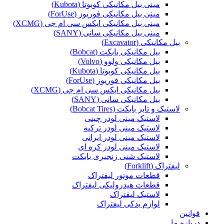
مینی بیل مکانیکی کوبوتا (Kubota)
مینی بیل مکانیکی فوریوز (ForUse)
مینی بیل مکانیکی ایکس سی ام جی (XCMG)
مینی بیل مکانیکی سانی (SANY)
بیل مکانیکی (Excavator)
بیل مکانیکی بابکت (Bobcat)
بیل مکانیکی ولوو (Volvo)
بیل مکانیکی کوبوتا (Kubota)
بیل مکانیکی فوریوز (ForUse)
بیل مکانیکی ایکس سی ام جی (XCMG)
بیل مکانیکی سانی (SANY)
لاستیک و تایر بابکت (Bobcat Tires)
لاستیک مینی لودر چینی
لاستیک مینی لودر ترکیه
لاستیک مینی لودر ایرانی
لاستیک مینی لودر کره ای
لاستیک شنی زنجیری بابکت
لیفتراک (Forklift)
قطعات موتور لیفتراک
قطعات هیدرولیکی لیفتراک
لاستیک لیفتراک
لوازم یدکی لیفتراک
قوانین
درباره ما