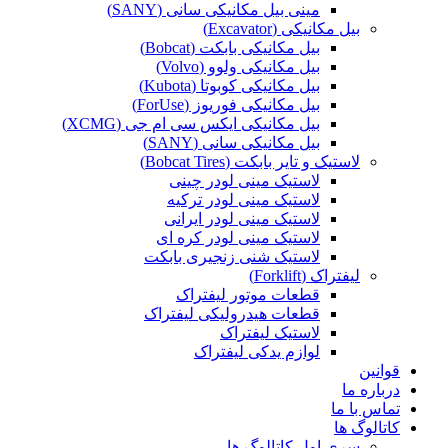
مینی بیل مکانیکی سانی (SANY)
بیل مکانیکی (Excavator)
بیل مکانیکی بابکت (Bobcat)
بیل مکانیکی ولوو (Volvo)
بیل مکانیکی کوبوتا (Kubota)
بیل مکانیکی فوریوز (ForUse)
بیل مکانیکی ایکس سی ام جی (XCMG)
بیل مکانیکی سانی (SANY)
لاستیک و تایر بابکت (Bobcat Tires)
لاستیک مینی لودر چینی
لاستیک مینی لودر ترکیه
لاستیک مینی لودر ایرانی
لاستیک مینی لودر کره ای
لاستیک شنی زنجیری بابکت
لیفتراک (Forklift)
قطعات موتور لیفتراک
قطعات هیدرولیکی لیفتراک
لاستیک لیفتراک
لوازم یدکی لیفتراک
قوانین
درباره ما
تماس با ما
کاتالوگ ها
سری اول کاتالوگ ها