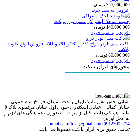
355,000,000
تومان
افزودن به سبد خرید
جلوبند شاخک لیفتراکی مینی لودر بابکت
140,000,000
تومان
افزودن به سبد خرید
باکت مینی لودر دراج 751 و 761 و 781 و 741 | فروش انواع جلوبند
بابکت
80,000,000
تومان
افزودن به سبد خرید
مجوزهای ایران بابکت
تست
تست
نشانی بخش انفورماتیک ایران بابکت : میدان حر . خ امام خمینی .
خیابان کمالی . خیابان اسکندری جنوبی اول خیابان مرتضوی پلاک 8
طبقه هم کف (لطفا قبل از مراجعه حضوری ، هماهنگی های لازم را
به عمل آورید)
iranbobcatofficial@gmail.com
09123002274
تمامی حقوق برای ایران بابکت محفوظ می باشد