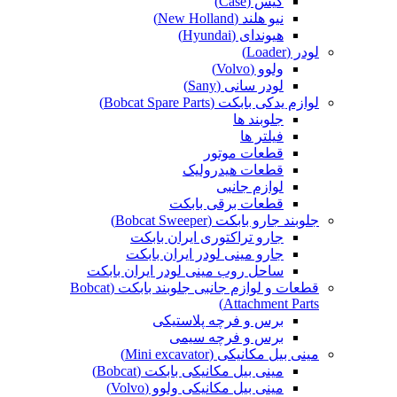
کیس (Case)
نیو هلند (New Holland)
هیوندای (Hyundai)
لودر (Loader)
ولوو (Volvo)
لودر سانی (Sany)
لوازم یدکی بابکت (Bobcat Spare Parts)
جلوبند ها
فیلتر ها
قطعات موتور
قطعات هیدرولیک
لوازم جانبی
قطعات برقی بابکت
جلوبند جارو بابکت (Bobcat Sweeper)
جارو تراکتوری ایران بابکت
جارو مینی لودر ایران بابکت
ساحل روب مینی لودر ایران بابکت
قطعات و لوازم جانبی جلوبند بابکت (Bobcat
Attachment Parts)
برس و فرچه پلاستیکی
برس و فرچه سیمی
مینی بیل مکانیکی (Mini excavator)
مینی بیل مکانیکی بابکت (Bobcat)
مینی بیل مکانیکی ولوو (Volvo)