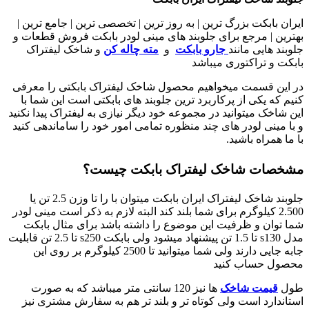
ایران بابکت بزرگ ترین | به روز ترین | تخصصی ترین | جامع ترین |
بهترین | مرجع برای جلوبند های مینی لودر بابکت فروش قطعات و
جلوبند هایی مانند
جارو بابکت
و
مته چاله کن
و شاخک لیفتراک
بابکت و تراکتوری میباشد
در این قسمت میخواهیم محصول شاخک لیفتراک بابکتی را معرفی
کنیم که یکی از پرکاربرد ترین جلوبند های بابکتی است این شما با
این شاخک میتوانید در مجموعه خود دیگر نیازی به لیفتراک پیدا نکنید
و با مینی لودر های چند منظوره تمامی امور خود را ساماندهی کنید
با ما همراه باشید.
مشخصات شاخک لیفتراک بابکت چیست؟
جلوبند شاخک لیفتراک ایران بابکت میتوان با را تا وزن 2.5 تن یا
2.500 کیلوگرم برای شما بلند کند البته لازم به ذکر است مینی لودر
شما توان و ظرفیت این موضوع را داشته باشد برای مثال بابکت
مدل s130 تا 1.5 تن پیشنهاد میشود ولی بابکت s250 تا 2.5 تن قابلیت
جابه جایی دارند ولی شما میتوانید تا 2500 کیلوگرم بر روی این
محصول حساب کنید
طول
قیمت شاخک
ها نیز 120 سانتی متر میباشد که به صورت
استاندارد است ولی کوتاه تر و بلند تر هم به سفارش مشتری نیز