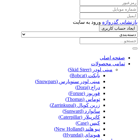
بازنشانی گذرواژه
ورود به سایت
ایجاد حساب کاربری
صفحه اصلی
تمامی محصولات
مینی لودر (Skid Steer)
بابکت (Bobcat)
مینی لودر سنوپارس (Snowpars)
دراج (Doraj)
فوریوز (Foruse)
توماس (Thomas)
زرین کوپال (Zarrinkupal)
سانوارد (Sunward)
کاترپیلار (Caterpillar)
کیس (Case)
نیو هلند (New Holland)
هیوندای (Hyundai)