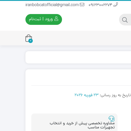
iranbobcatofficial@gmail.com
09123002274
ورود | ثبت‌نام
0
یران بابکت
برس و فرچه پلاستیکی
ایران بابکت
برس و فرچه سیمی
لودر ایران بابکت
تاریخ به روز رسانی:
23 فوریه 2026
مشاوره تخصصی پیش از خرید و انتخاب
تجهیزات مناسب