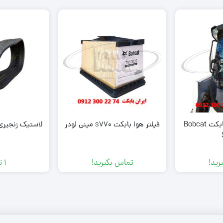
کابین مینی لودر بابکت Bobcat
فیلتر هوا بابکت s770 مینی لودر
لاستیک زنجیری بابک
رید!
تماس بگیرید!
1
ت