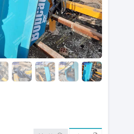
zk650
نیو هلند (New Holland)
مینی لودر بابکت Bobcat A300
هیوندای (Hyundai)
مینی لودر بابکت Bobcat S300 |
مشخصات و ویژگی 
کاتالوگ مشخصات و ویژگی های
zk1050
فنی
با انواع موتورهای مینی لودرهای
مینی بیل مکانیکی بابکت 
کاتالوگ و مشخصات
بابکت بیشتر آشنا شوید.
مینی بیل مکانیکی ولوو (
دوراج
مینی بیل مکانیکی ک
(Kubota)
(Doraj 751)
مینی بیل مکانیکی ف
(ForUse)
781)
مینی بیل مکانیکی 
کاتالوگ مینی لودر س
جی (XCMG)
unward SWL 3210
مینی بیل مکانیکی سانی