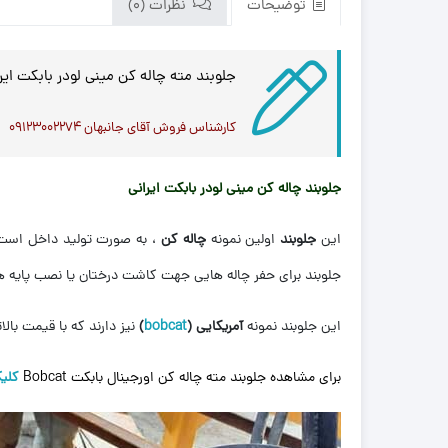
توضیحات
نظرات (0)
جلوبند مته چاله کن مینی لودر بابکت ایر
کارشناس فروش آقای جانبهان ۰۹۱۲۳۰۰۲۲۷۴
جلوبند چاله کن مینی لودر بابکت ایرانی
این
جلوبند
اولین نمونه
چاله کن
، به صورت تولید داخل است 
جلوبند برای حفر چاله هایی جهت کاشت درختان یا نصب پایه 
این جلوبند نمونه
آمریکایی (
bobcat
)
نیز دارند که با قیمت بال
برای مشاهده جلوبند مته چاله کن اورجینال بابکت Bobcat
کلی