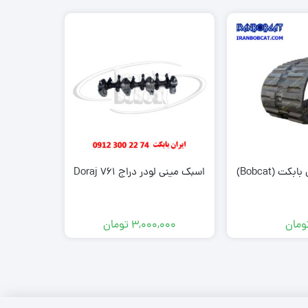
ت (Bobcat)
اسبک مینی لودر دراج Doraj 761
دینام مینی لودر
ومان
3,000,000
تومان
000