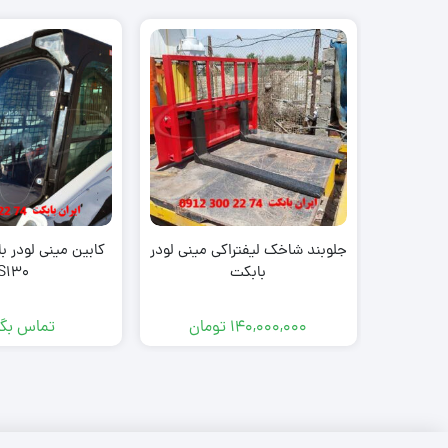
جلوبند شاخک لیفتراکی مینی لودر
بابکت
S130
140,000,000
تومان
تماس بگی