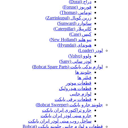
دراج (Doraj)
فوریوز (Foruse)
توماس (Thomas)
زرین کوپال (Zarrinkupal)
سانوارد (Sunward)
کاترپیلار (Caterpillar)
کیس (Case)
نیو هلند (New Holland)
هیوندای (Hyundai)
لودر (Loader)
ولوو (Volvo)
لودر سانی (Sany)
لوازم یدکی بابکت (Bobcat Spare Parts)
جلوبند ها
فیلتر ها
قطعات موتور
قطعات هیدرولیک
لوازم جانبی
قطعات برقی بابکت
جلوبند جارو بابکت (Bobcat Sweeper)
جارو تراکتوری ایران بابکت
جارو مینی لودر ایران بابکت
ساحل روب مینی لودر ایران بابکت
قطعات و لوازم جانبی جلوبند بابکت (Bobcat