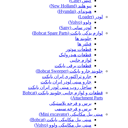
کیس (Case)
نیو هلند (New Holland)
هیوندای (Hyundai)
لودر (Loader)
ولوو (Volvo)
لودر سانی (Sany)
لوازم یدکی بابکت (Bobcat Spare Parts)
جلوبند ها
فیلتر ها
قطعات موتور
قطعات هیدرولیک
لوازم جانبی
قطعات برقی بابکت
جلوبند جارو بابکت (Bobcat Sweeper)
جارو تراکتوری ایران بابکت
جارو مینی لودر ایران بابکت
ساحل روب مینی لودر ایران بابکت
قطعات و لوازم جانبی جلوبند بابکت (Bobcat
Attachment Parts)
برس و فرچه پلاستیکی
برس و فرچه سیمی
مینی بیل مکانیکی (Mini excavator)
مینی بیل مکانیکی بابکت (Bobcat)
مینی بیل مکانیکی ولوو (Volvo)