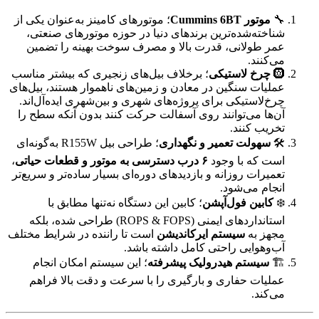
🔧
موتور Cummins 6BT
؛ موتورهای کامینز به‌عنوان یکی از
شناخته‌شده‌ترین برندهای دنیا در حوزه موتورهای صنعتی،
عمر طولانی، قدرت بالا و مصرف سوخت بهینه را تضمین
می‌کنند.
🛞
چرخ لاستیکی
؛ برخلاف بیل‌های زنجیری که بیشتر مناسب
عملیات سنگین در معادن و زمین‌های ناهموار هستند، بیل‌های
چرخ‌لاستیکی برای پروژه‌های شهری و بین‌شهری ایده‌آل‌اند.
آن‌ها می‌توانند روی آسفالت حرکت کنند بدون آنکه سطح را
تخریب کنند.
🛠
سهولت تعمیر و نگهداری
؛ طراحی بیل R155W به‌گونه‌ای
است که با وجود
۶ درب دسترسی به موتور و قطعات حیاتی
،
تعمیرات روزانه و بازدیدهای دوره‌ای بسیار ساده‌تر و سریع‌تر
انجام می‌شود.
❄️
کابین فول‌آپشن
؛ کابین این دستگاه نه‌تنها مطابق با
استانداردهای ایمنی (ROPS & FOPS) طراحی شده، بلکه
مجهز به
سیستم ایرکاندیشن
است تا راننده در شرایط مختلف
آب‌وهوایی راحتی کامل داشته باشد.
🏗
سیستم هیدرولیک پیشرفته
؛ این سیستم امکان انجام
عملیات حفاری و بارگیری را با سرعت و دقت بالا فراهم
می‌کند.