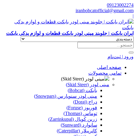
09123002274
iranbobcatofficial@gmail.com
|
ایران بابکت | جلوبند مینی لودر بابکت قطعات و لوازم یدکی بابکت
ورود | ثبت‌نام
صفحه اصلی
تمامی محصولات
مینی لودر (Skid Steer)
بابکت (Bobcat)
مینی لودر سنوپارس (Snowpars)
دراج (Doraj)
فوریوز (Foruse)
توماس (Thomas)
زرین کوپال (Zarrinkupal)
سانوارد (Sunward)
کاترپیلار (Caterpillar)