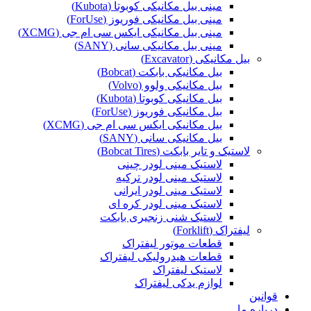
مینی بیل مکانیکی کوبوتا (Kubota)
مینی بیل مکانیکی فوریوز (ForUse)
مینی بیل مکانیکی ایکس سی ام جی (XCMG)
مینی بیل مکانیکی سانی (SANY)
بیل مکانیکی (Excavator)
بیل مکانیکی بابکت (Bobcat)
بیل مکانیکی ولوو (Volvo)
بیل مکانیکی کوبوتا (Kubota)
بیل مکانیکی فوریوز (ForUse)
بیل مکانیکی ایکس سی ام جی (XCMG)
بیل مکانیکی سانی (SANY)
لاستیک و تایر بابکت (Bobcat Tires)
لاستیک مینی لودر چینی
لاستیک مینی لودر ترکیه
لاستیک مینی لودر ایرانی
لاستیک مینی لودر کره ای
لاستیک شنی زنجیری بابکت
لیفتراک (Forklift)
قطعات موتور لیفتراک
قطعات هیدرولیکی لیفتراک
لاستیک لیفتراک
لوازم یدکی لیفتراک
قوانین
درباره ما