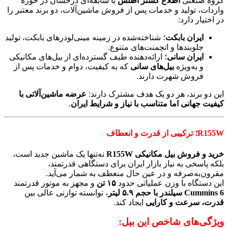
گروه صنعتی
اطلاع گستر اطلس
با سابقه‌ای درخشان در حوزه
واردات، تولید و خدمات پس از فروش ماشین‌آلات، دو برند معتبر را
در اختیار دارد:
ایران بابکت
؛ شناخته‌شده در زمینه مینی‌لودرهای بابکت، تولید
جلوبندها و اتچمنت‌های متنوع.
ایران سانی
؛ ارائه‌دهنده طیف گسترده‌ای از بیل‌های مکانیکی
و به‌ویژه
بیل‌های سانی
که به کیفیت، دوام و خدمات پس از
فروش شهرت دارند.
این دو برند، هر دو یک هدف مشترک دارند:
عرضه ماشین‌آلاتی با
کیفیت جهانی اما متناسب با نیاز و شرایط ایران
.
R155W؛ ترکیبی از قدرت و انعطاف
خرید و فروش بیل مکانیکی R155W
نه‌تنها یک ماشین جدید است،
بلکه پاسخی به نیاز بازار ایران برای دستگاهی قدرتمند،
مقرون‌به‌صرفه و در عین حال منعطف به شمار می‌آید.
این دستگاه با وزن عملیاتی حدود
۱۵ تن
و مجهز به موتور قدرتمند
Cummins 6 سیلندر با حجم ۵.۹ لیتر
، توانسته توازنی عالی بین
قدرت، سرعت و کارایی
ایجاد کند.
ویژگی‌های شاخص این بیل: