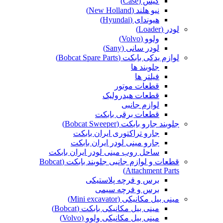
کیس (Case)
نیو هلند (New Holland)
هیوندای (Hyundai)
لودر (Loader)
ولوو (Volvo)
لودر سانی (Sany)
لوازم یدکی بابکت (Bobcat Spare Parts)
جلوبند ها
فیلتر ها
قطعات موتور
قطعات هیدرولیک
لوازم جانبی
قطعات برقی بابکت
جلوبند جارو بابکت (Bobcat Sweeper)
جارو تراکتوری ایران بابکت
جارو مینی لودر ایران بابکت
ساحل روب مینی لودر ایران بابکت
قطعات و لوازم جانبی جلوبند بابکت (Bobcat
Attachment Parts)
برس و فرچه پلاستیکی
برس و فرچه سیمی
مینی بیل مکانیکی (Mini excavator)
مینی بیل مکانیکی بابکت (Bobcat)
مینی بیل مکانیکی ولوو (Volvo)