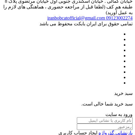
خیابان کمالی . خیابان اسکندری جنوبی اول خیابان مرتضوی پلاک 8
طبقه هم کف (لطفا قبل از مراجعه حضوری ، هماهنگی های لازم را
به عمل آورید)
iranbobcatofficial@gmail.com
09123002274
تمامی حقوق برای ایران بابکت محفوظ می باشد
سبد خرید
سبد خرید شما خالی است.
ورود به سایت
بازنشانی گذرواژه
ایجاد حساب کاربری