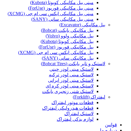
مینی بیل مکانیکی کوبوتا (Kubota)
مینی بیل مکانیکی فوریوز (ForUse)
مینی بیل مکانیکی ایکس سی ام جی (XCMG)
مینی بیل مکانیکی سانی (SANY)
بیل مکانیکی (Excavator)
بیل مکانیکی بابکت (Bobcat)
بیل مکانیکی ولوو (Volvo)
بیل مکانیکی کوبوتا (Kubota)
بیل مکانیکی فوریوز (ForUse)
بیل مکانیکی ایکس سی ام جی (XCMG)
بیل مکانیکی سانی (SANY)
لاستیک و تایر بابکت (Bobcat Tires)
لاستیک مینی لودر چینی
لاستیک مینی لودر ترکیه
لاستیک مینی لودر ایرانی
لاستیک مینی لودر کره ای
لاستیک شنی زنجیری بابکت
لیفتراک (Forklift)
قطعات موتور لیفتراک
قطعات هیدرولیکی لیفتراک
لاستیک لیفتراک
لوازم یدکی لیفتراک
قوانین
درباره ما