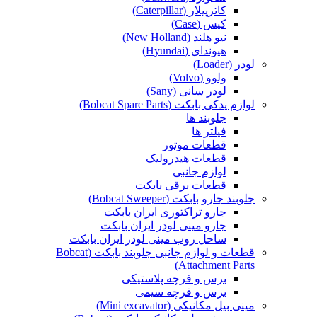
کاترپیلار (Caterpillar)
کیس (Case)
نیو هلند (New Holland)
هیوندای (Hyundai)
لودر (Loader)
ولوو (Volvo)
لودر سانی (Sany)
لوازم یدکی بابکت (Bobcat Spare Parts)
جلوبند ها
فیلتر ها
قطعات موتور
قطعات هیدرولیک
لوازم جانبی
قطعات برقی بابکت
جلوبند جارو بابکت (Bobcat Sweeper)
جارو تراکتوری ایران بابکت
جارو مینی لودر ایران بابکت
ساحل روب مینی لودر ایران بابکت
قطعات و لوازم جانبی جلوبند بابکت (Bobcat
Attachment Parts)
برس و فرچه پلاستیکی
برس و فرچه سیمی
مینی بیل مکانیکی (Mini excavator)