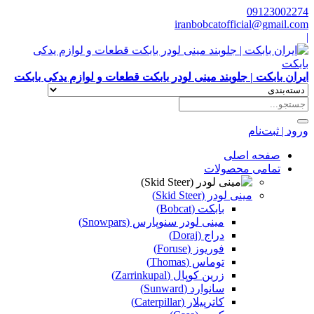
09123002274
iranbobcatofficial@gmail.com
|
ایران بابکت | جلوبند مینی لودر بابکت قطعات و لوازم یدکی بابکت
ورود | ثبت‌نام
صفحه اصلی
تمامی محصولات
مینی لودر (Skid Steer)
بابکت (Bobcat)
مینی لودر سنوپارس (Snowpars)
دراج (Doraj)
فوریوز (Foruse)
توماس (Thomas)
زرین کوپال (Zarrinkupal)
سانوارد (Sunward)
کاترپیلار (Caterpillar)