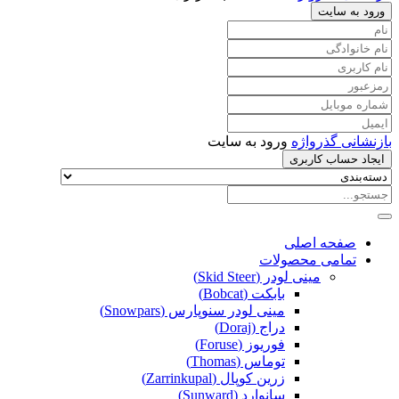
ورود به سایت
بازنشانی گذرواژه
ورود به سایت
ایجاد حساب کاربری
صفحه اصلی
تمامی محصولات
مینی لودر (Skid Steer)
بابکت (Bobcat)
مینی لودر سنوپارس (Snowpars)
دراج (Doraj)
فوریوز (Foruse)
توماس (Thomas)
زرین کوپال (Zarrinkupal)
سانوارد (Sunward)