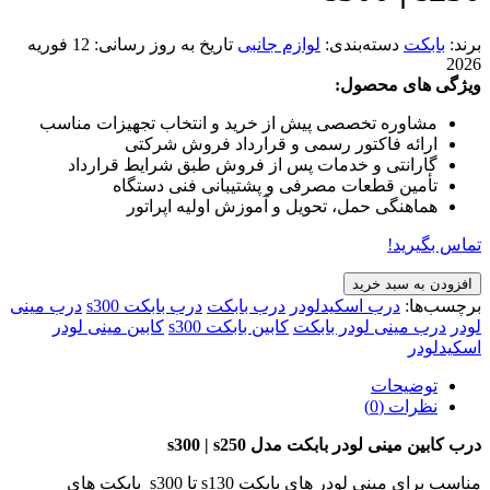
برند:
بابکت
دسته‌بندی:
لوازم جانبی
تاریخ به روز رسانی:
12 فوریه
2026
ویژگی های محصول:
مشاوره تخصصی پیش از خرید و انتخاب تجهیزات مناسب
ارائه فاکتور رسمی و قرارداد فروش شرکتی
گارانتی و خدمات پس از فروش طبق شرایط قرارداد
تأمین قطعات مصرفی و پشتیبانی فنی دستگاه
هماهنگی حمل، تحویل و آموزش اولیه اپراتور
تماس بگیرید!
افزودن به سبد خرید
برچسب‌ها:
درب اسکیدلودر
درب بابکت
درب بابکت s300
درب مینی
لودر
درب مینی لودر بابکت
کابین بابکت s300
کابین مینی لودر
اسکیدلودر
توضیحات
نظرات (0)
درب کابین مینی لودر بابکت مدل s300 | s250
مناسب برای مینی لودر های بابکت s130 تا s300 بابکت های