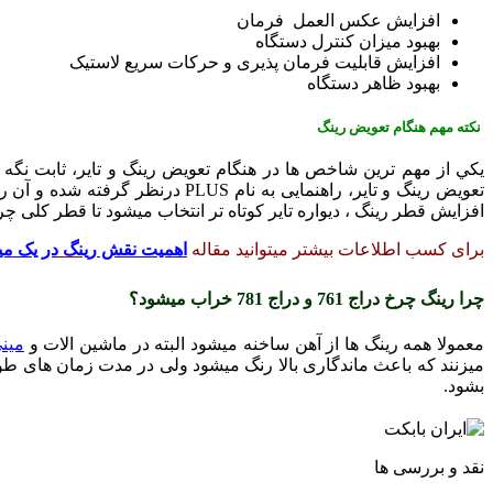
افزايش عکس العمل فرمان
بهبود میزان کنترل دستگاه
افزايش قابليت فرمان پذيری و حرکات سریع لاستیک
بهبود ظاهر دستگاه
نکته مهم هنگام تعویض رینگ
يکي از مهم ترين شاخص ها در هنگام تعويض رينگ و تاير، ثابت نگه
افزايش قطر رينگ ، ديواره تاير کوتاه تر انتخاب ميشود تا قطر کلی چرخ 
برای کسب اطلاعات بیشتر میتوانید مقاله
اهمیت نقش
رینگ
در یک می
چرا رینگ چرخ دراج 761 و دراج 781 خراب میشود؟
معمولا همه رینگ ها از آهن ساخنه میشود البته در ماشین الات و
مینی
میزنند که باعث ماندگاری بالا رنگ میشود ولی در مدت زمان های طو
بشود.
نقد و بررسی ها