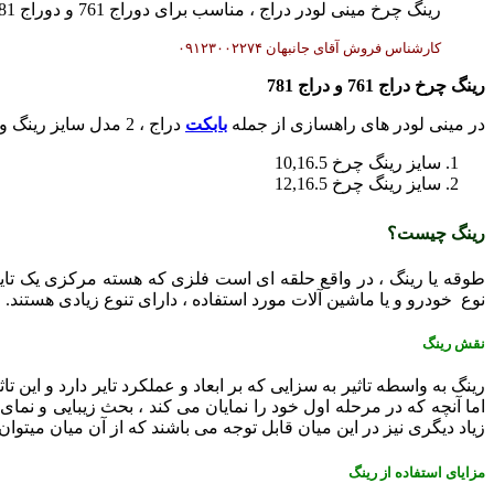
رینگ چرخ مینی لودر دراج ، مناسب برای دوراج 761 و دوراج 781 ، در سایز های سایز رینگ چرخ 10,16.5 و سایز رینگ چرخ 12,16.5
کارشناس فروش آقای جانبهان ۰۹۱۲۳۰۰۲۲۷۴
رینگ چرخ دراج 761 و دراج 781
در مینی لودر های راهسازی از جمله
بابکت
دراج ، 2 مدل سایز رینگ وجود دارد. در دوراج 761 و دوراج 781 ، معمولا از سایز رینگ های زیر استفاده می شود :
سایز رینگ چرخ 10,16.5
سایز رینگ چرخ 12,16.5
رینگ چیست؟
طوقه یا رینگ ، در واقع حلقه ‌ای است فلزی که هسته مرکزی یک تایر 
نوع خودرو و یا ماشین آلات مورد استفاده ، دارای تنوع زیادی هستند. ان
نقش رینگ
رينگ به واسطه تاثير به سزايی که بر ابعاد و عملکرد تاير دارد و اين
اما آنچه که در مرحله اول خود را نمايان می کند ، بحث زيبايی و نم
زياد ديگری نيز در اين ميان قابل توجه می باشند که از آن ميان ميتوان به تاثير بر ر
مزایای استفاده از رینگ