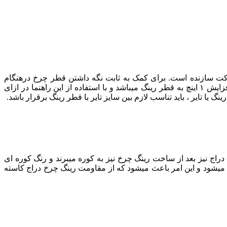
شرکت سازنده است. برای کمک به ثابت نگه داشتن قطر چرخ درهنگام
تعويض رينگ و تاير، راهنمايی به نام PLUS درنظر گرفته شده و آن را با واحدهای Plus2, Plus1 و… نام گذاری کرده اند که هرکدام نشانه افزايش ۱ اينچ به قطر رينگ میباشد و با استفاده از اين راهنما در ازای
 یا تایر ، باید تناسب لازم بین سایز تایر با قطر رینگ برقرار باشد.
دراج نیز بعد از ساخت رینگ چرخ نیز به کوره میبرند و رنگ کوره ای
 میشود و این امر باعث میشود که از مقاومت رینگ چرخ دراج کاسته