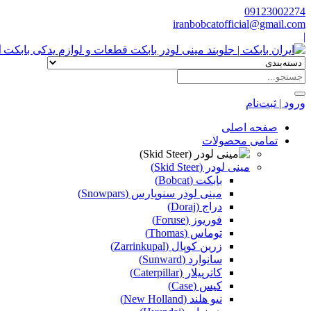
09123002274
iranbobcatofficial@gmail.com
|
ا
ورود | ثبت‌نام
صفحه اصلی
تمامی محصولات
مینی لودر (Skid Steer)
بابکت (Bobcat)
مینی لودر سنوپارس (Snowpars)
دراج (Doraj)
فوریوز (Foruse)
توماس (Thomas)
زرین کوپال (Zarrinkupal)
سانوارد (Sunward)
کاترپیلار (Caterpillar)
کیس (Case)
نیو هلند (New Holland)