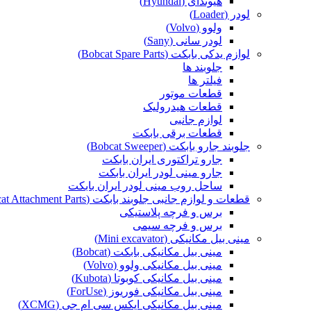
هیوندای (Hyundai)
لودر (Loader)
ولوو (Volvo)
لودر سانی (Sany)
لوازم یدکی بابکت (Bobcat Spare Parts)
جلوبند ها
فیلتر ها
قطعات موتور
قطعات هیدرولیک
لوازم جانبی
قطعات برقی بابکت
جلوبند جارو بابکت (Bobcat Sweeper)
جارو تراکتوری ایران بابکت
جارو مینی لودر ایران بابکت
ساحل روب مینی لودر ایران بابکت
قطعات و لوازم جانبی جلوبند بابکت (Bobcat Attachment Parts)
برس و فرچه پلاستیکی
برس و فرچه سیمی
مینی بیل مکانیکی (Mini excavator)
مینی بیل مکانیکی بابکت (Bobcat)
مینی بیل مکانیکی ولوو (Volvo)
مینی بیل مکانیکی کوبوتا (Kubota)
مینی بیل مکانیکی فوریوز (ForUse)
مینی بیل مکانیکی ایکس سی ام جی (XCMG)