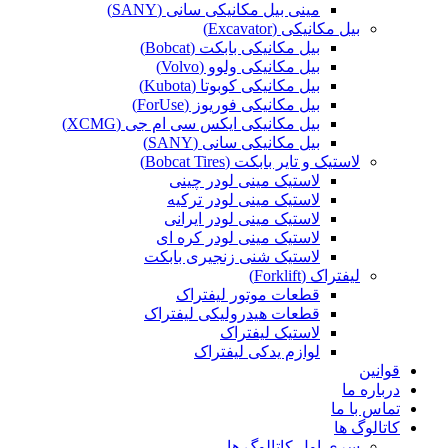
مینی بیل مکانیکی سانی (SANY)
بیل مکانیکی (Excavator)
بیل مکانیکی بابکت (Bobcat)
بیل مکانیکی ولوو (Volvo)
بیل مکانیکی کوبوتا (Kubota)
بیل مکانیکی فوریوز (ForUse)
بیل مکانیکی ایکس سی ام جی (XCMG)
بیل مکانیکی سانی (SANY)
لاستیک و تایر بابکت (Bobcat Tires)
لاستیک مینی لودر چینی
لاستیک مینی لودر ترکیه
لاستیک مینی لودر ایرانی
لاستیک مینی لودر کره ای
لاستیک شنی زنجیری بابکت
لیفتراک (Forklift)
قطعات موتور لیفتراک
قطعات هیدرولیکی لیفتراک
لاستیک لیفتراک
لوازم یدکی لیفتراک
قوانین
درباره ما
تماس با ما
کاتالوگ ها
سری اول کاتالوگ ها