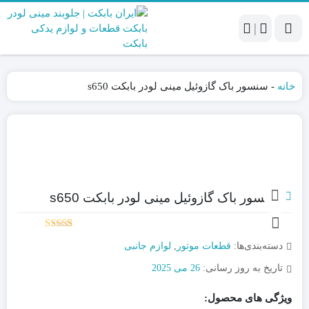
|
خانه
-
سنسور باک گازوئیل مینی لودر بابکت s650
سنسور باک گازوئیل مینی لودر بابکت s650
1
امتیاز
5.00
دسته‌بندی‌ها:
قطعات موتور
,
لوازم جانبی
از 5 امتیاز
مشتری
تاریخ به روز رسانی:
26 می 2025
ویژگی های محصول: