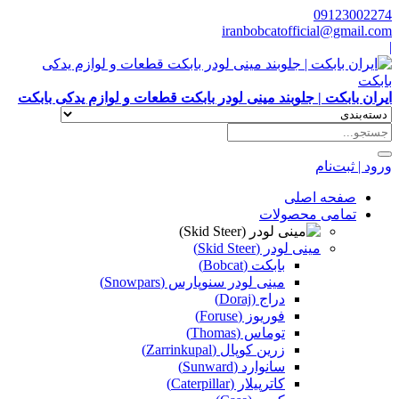
09123002274
iranbobcatofficial@gmail.com
|
ایران بابکت | جلوبند مینی لودر بابکت قطعات و لوازم یدکی بابکت
ورود | ثبت‌نام
صفحه اصلی
تمامی محصولات
مینی لودر (Skid Steer)
بابکت (Bobcat)
مینی لودر سنوپارس (Snowpars)
دراج (Doraj)
فوریوز (Foruse)
توماس (Thomas)
زرین کوپال (Zarrinkupal)
سانوارد (Sunward)
کاترپیلار (Caterpillar)