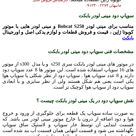
جانبهان ۰۹۱۲۳۰۰۲۲۷۴
سوپاپ دود مینی لودر بابکت
مناسب برای مینی لودر Bobcat S250 و مینی لودر هایی با موتور
کوبوتا ژاپن ، قیمت و فروش قطعات و لوازم یدکی اصل و اورجینال
بابکت
مشخصات فنی سوپاپ دود مینی لودر بابکت
در موتور های مینی لودر بابکت سری s250 و یا مدل s300 از موتور
های 16 سوپاپ استفاده شده است. این موتور ها 8 عدد سوپاپ دود
دارند و 8 عدد سوپاپ هوا . سوپاپ دود از نظر شکلی با سوپاپ هوا
یکی است یعنی هم شکل هستند ولی از نظر سایزی و با ابعادی
سوپاپ دود از سوپاپ هوا کوچیک تر است.
نقش سوپاپ دود در یک مینی لودر بابکت چیست ؟
به صورت ساده سوپاپ یک قطعه برای جلوگیری از ورود و خروج
هوا و دود اضافه از درون یا خارج موتور مینی لودر می باشد. که
قسمت ابتدایی آن توسط خار سوپاپ و لاستیک ساق سوپاپ
نگهداشته می شود و قسمت انتهایی همان قسمت آب بند شده است