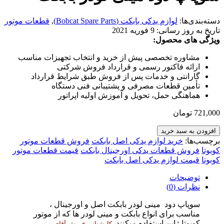
دسته‌بندی‌ها:
لوازم یدکی بابکت (Bobcat Spare Parts)
,
قطعات موتور
تاریخ به روز رسانی:
9 فوریه 2021
ویژگی های محصول:
مشاوره تخصصی پیش از خرید و انتخاب تجهیزات مناسب
ارائه فاکتور رسمی و قرارداد فروش شرکتی
گارانتی و خدمات پس از فروش طبق شرایط قرارداد
تأمین قطعات مصرفی و پشتیبانی فنی دستگاه
هماهنگی حمل، تحویل و آموزش اولیه اپراتور
721,000
تومان
افزودن به سبد خرید
برچسب‌ها:
خرید لوازم یدکی اصل بابکت
فروش قطعات موتور
کوبوتا
فروش قطعات یدکی اورجینال بابکت
قیمت قطعات موتور
کوبوتا
قیمت لوازم یدکی اصل بابکت
توضیحات
نظرات (0)
سوپاپ دود مینی لودر بابکت اصل و اورجینال ،
مناسب برای انواع بابکت و مینی لودر ها که از موتور
کوبوتا ژاپن استفاده میکنند.
کارشناس فروش آقای