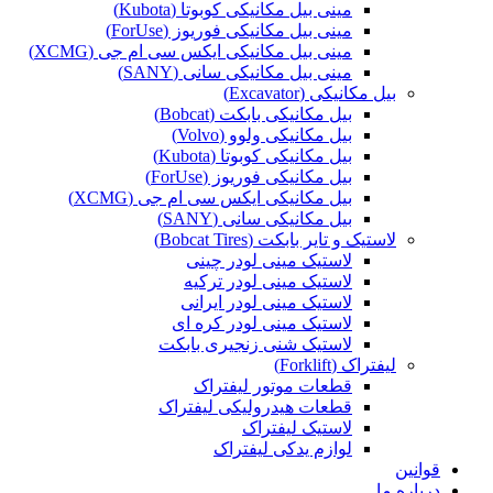
مینی بیل مکانیکی کوبوتا (Kubota)
مینی بیل مکانیکی فوریوز (ForUse)
مینی بیل مکانیکی ایکس سی ام جی (XCMG)
مینی بیل مکانیکی سانی (SANY)
بیل مکانیکی (Excavator)
بیل مکانیکی بابکت (Bobcat)
بیل مکانیکی ولوو (Volvo)
بیل مکانیکی کوبوتا (Kubota)
بیل مکانیکی فوریوز (ForUse)
بیل مکانیکی ایکس سی ام جی (XCMG)
بیل مکانیکی سانی (SANY)
لاستیک و تایر بابکت (Bobcat Tires)
لاستیک مینی لودر چینی
لاستیک مینی لودر ترکیه
لاستیک مینی لودر ایرانی
لاستیک مینی لودر کره ای
لاستیک شنی زنجیری بابکت
لیفتراک (Forklift)
قطعات موتور لیفتراک
قطعات هیدرولیکی لیفتراک
لاستیک لیفتراک
لوازم یدکی لیفتراک
قوانین
درباره ما