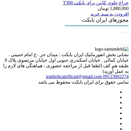
چراغ جلوی کابین برای بابکت T300
1,880,000
تومان
افزودن به سبد خرید
مجوزهای ایران بابکت
تست
تست
نشانی بخش انفورماتیک ایران بابکت : میدان حر . خ امام خمینی .
خیابان کمالی . خیابان اسکندری جنوبی اول خیابان مرتضوی پلاک 8
طبقه هم کف (لطفا قبل از مراجعه حضوری ، هماهنگی های لازم را
به عمل آورید)
iranbobcatofficial@gmail.com
09123002274
تمامی حقوق برای ایران بابکت محفوظ می باشد