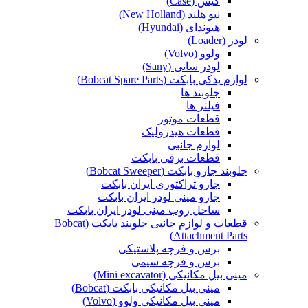
کیس (Case)
نیو هلند (New Holland)
هیوندای (Hyundai)
لودر (Loader)
ولوو (Volvo)
لودر سانی (Sany)
لوازم یدکی بابکت (Bobcat Spare Parts)
جلوبند ها
فیلتر ها
قطعات موتور
قطعات هیدرولیک
لوازم جانبی
قطعات برقی بابکت
جلوبند جارو بابکت (Bobcat Sweeper)
جارو تراکتوری ایران بابکت
جارو مینی لودر ایران بابکت
ساحل روب مینی لودر ایران بابکت
قطعات و لوازم جانبی جلوبند بابکت (Bobcat
Attachment Parts)
برس و فرچه پلاستیکی
برس و فرچه سیمی
مینی بیل مکانیکی (Mini excavator)
مینی بیل مکانیکی بابکت (Bobcat)
مینی بیل مکانیکی ولوو (Volvo)