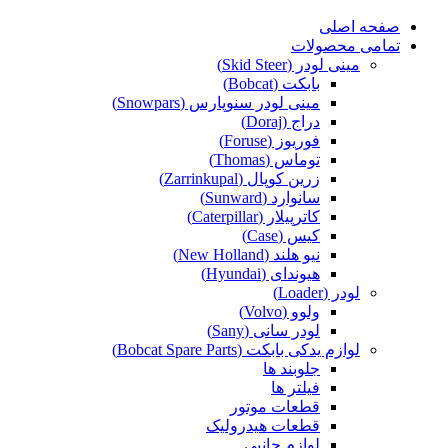
صفحه اصلی
تمامی محصولات
مینی لودر (Skid Steer)
بابکت (Bobcat)
مینی لودر سنوپارس (Snowpars)
دراج (Doraj)
فوریوز (Foruse)
توماس (Thomas)
زرین کوپال (Zarrinkupal)
سانوارد (Sunward)
کاترپیلار (Caterpillar)
کیس (Case)
نیو هلند (New Holland)
هیوندای (Hyundai)
لودر (Loader)
ولوو (Volvo)
لودر سانی (Sany)
لوازم یدکی بابکت (Bobcat Spare Parts)
جلوبند ها
فیلتر ها
قطعات موتور
قطعات هیدرولیک
لوازم جانبی