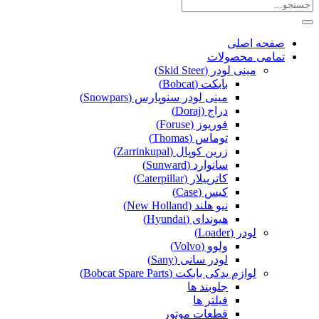
صفحه اصلی
تمامی محصولات
مینی لودر (Skid Steer)
بابکت (Bobcat)
مینی لودر سنوپارس (Snowpars)
دراج (Doraj)
فوریوز (Foruse)
توماس (Thomas)
زرین کوپال (Zarrinkupal)
سانوارد (Sunward)
کاترپیلار (Caterpillar)
کیس (Case)
نیو هلند (New Holland)
هیوندای (Hyundai)
لودر (Loader)
ولوو (Volvo)
لودر سانی (Sany)
لوازم یدکی بابکت (Bobcat Spare Parts)
جلوبند ها
فیلتر ها
قطعات موتور