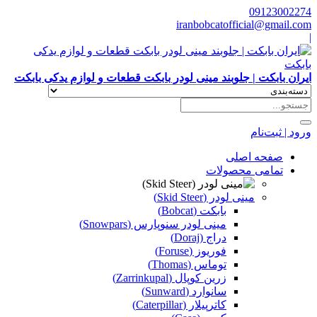
09123002274
iranbobcatofficial@gmail.com
|
ایران بابکت | جلوبند مینی لودر بابکت قطعات و لوازم یدکی بابکت
ورود | ثبت‌نام
صفحه اصلی
تمامی محصولات
مینی لودر (Skid Steer)
بابکت (Bobcat)
مینی لودر سنوپارس (Snowpars)
دراج (Doraj)
فوریوز (Foruse)
توماس (Thomas)
زرین کوپال (Zarrinkupal)
سانوارد (Sunward)
کاترپیلار (Caterpillar)