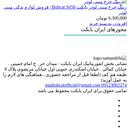
رینگ چرخ مینی لودر بابکت Bobcat S650 | فروش لوازم یدکی مینی
لودر
6,300,000
تومان
افزودن به سبد خرید
مجوزهای ایران بابکت
تست
تست
نشانی بخش انفورماتیک ایران بابکت : میدان حر . خ امام خمینی .
خیابان کمالی . خیابان اسکندری جنوبی اول خیابان مرتضوی پلاک 8
طبقه هم کف (لطفا قبل از مراجعه حضوری ، هماهنگی های لازم را
به عمل آورید)
iranbobcatofficial@gmail.com
09123002274
تمامی حقوق برای ایران بابکت محفوظ می باشد