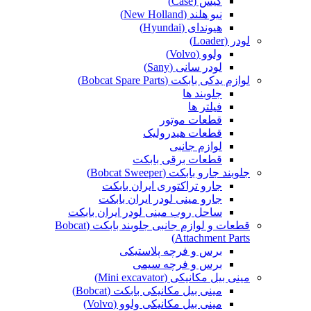
کیس (Case)
نیو هلند (New Holland)
هیوندای (Hyundai)
لودر (Loader)
ولوو (Volvo)
لودر سانی (Sany)
لوازم یدکی بابکت (Bobcat Spare Parts)
جلوبند ها
فیلتر ها
قطعات موتور
قطعات هیدرولیک
لوازم جانبی
قطعات برقی بابکت
جلوبند جارو بابکت (Bobcat Sweeper)
جارو تراکتوری ایران بابکت
جارو مینی لودر ایران بابکت
ساحل روب مینی لودر ایران بابکت
قطعات و لوازم جانبی جلوبند بابکت (Bobcat
Attachment Parts)
برس و فرچه پلاستیکی
برس و فرچه سیمی
مینی بیل مکانیکی (Mini excavator)
مینی بیل مکانیکی بابکت (Bobcat)
مینی بیل مکانیکی ولوو (Volvo)