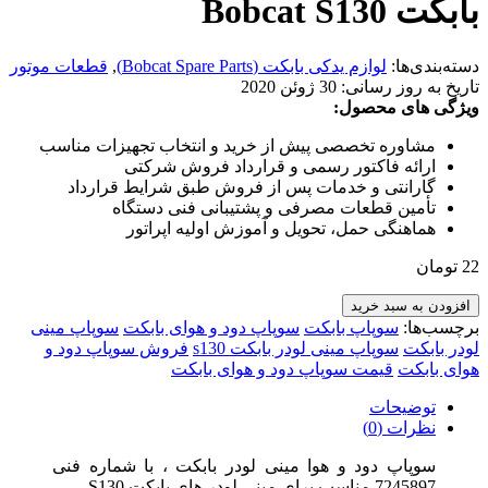
بابکت Bobcat S130
دسته‌بندی‌ها:
لوازم یدکی بابکت (Bobcat Spare Parts)
,
قطعات موتور
تاریخ به روز رسانی:
30 ژوئن 2020
ویژگی های محصول:
مشاوره تخصصی پیش از خرید و انتخاب تجهیزات مناسب
ارائه فاکتور رسمی و قرارداد فروش شرکتی
گارانتی و خدمات پس از فروش طبق شرایط قرارداد
تأمین قطعات مصرفی و پشتیبانی فنی دستگاه
هماهنگی حمل، تحویل و آموزش اولیه اپراتور
22
تومان
افزودن به سبد خرید
برچسب‌ها:
سوپاپ بابکت
سوپاپ دود و هوای بابکت
سوپاپ مینی
لودر بابکت
سوپاپ مینی لودر بابکت s130
فروش سوپاپ دود و
هوای بابکت
قیمت سوپاپ دود و هوای بابکت
توضیحات
نظرات (0)
سوپاپ دود و هوا مینی لودر بابکت ، با شماره فنی
7245897 مناسب برای مینی لودر های بابکت S130