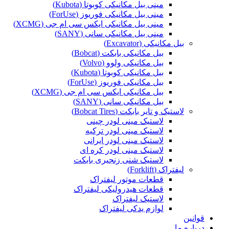
مینی بیل مکانیکی کوبوتا (Kubota)
مینی بیل مکانیکی فوریوز (ForUse)
مینی بیل مکانیکی ایکس سی ام جی (XCMG)
مینی بیل مکانیکی سانی (SANY)
بیل مکانیکی (Excavator)
بیل مکانیکی بابکت (Bobcat)
بیل مکانیکی ولوو (Volvo)
بیل مکانیکی کوبوتا (Kubota)
بیل مکانیکی فوریوز (ForUse)
بیل مکانیکی ایکس سی ام جی (XCMG)
بیل مکانیکی سانی (SANY)
لاستیک و تایر بابکت (Bobcat Tires)
لاستیک مینی لودر چینی
لاستیک مینی لودر ترکیه
لاستیک مینی لودر ایرانی
لاستیک مینی لودر کره ای
لاستیک شنی زنجیری بابکت
لیفتراک (Forklift)
قطعات موتور لیفتراک
قطعات هیدرولیکی لیفتراک
لاستیک لیفتراک
لوازم یدکی لیفتراک
قوانین
درباره ما