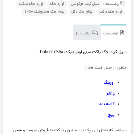
برچسب‌ها:
سیل کیت هرکولس
لوازم جک
لوازم جک بابکت
لوازم جک باکت
لوازم جک دکل
لوازم جک هیدرولیک s250
توضیحات
نظرات (0)
سیل کیت جک باکت مینی لودر بابکت bobcat s250
منظور از سیل کیت همان:
اورینگ
واشر
کاسه نمد
پیچ
میباشد که داخل این پک توسط ایران بابکت به فروش میرسد و همان