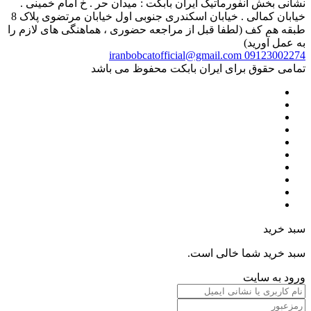
نشانی بخش انفورماتیک ایران بابکت : میدان حر . خ امام خمینی .
خیابان کمالی . خیابان اسکندری جنوبی اول خیابان مرتضوی پلاک 8
طبقه هم کف (لطفا قبل از مراجعه حضوری ، هماهنگی های لازم را
به عمل آورید)
iranbobcatofficial@gmail.com
09123002274
تمامی حقوق برای ایران بابکت محفوظ می باشد
سبد خرید
سبد خرید شما خالی است.
ورود به سایت