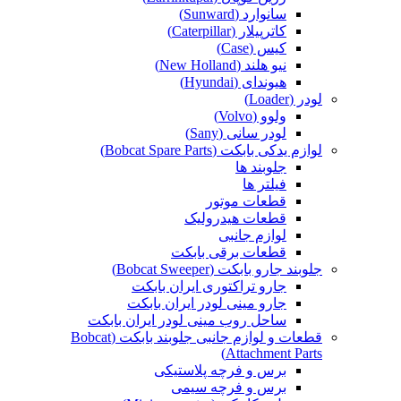
سانوارد (Sunward)
کاترپیلار (Caterpillar)
کیس (Case)
نیو هلند (New Holland)
هیوندای (Hyundai)
لودر (Loader)
ولوو (Volvo)
لودر سانی (Sany)
لوازم یدکی بابکت (Bobcat Spare Parts)
جلوبند ها
فیلتر ها
قطعات موتور
قطعات هیدرولیک
لوازم جانبی
قطعات برقی بابکت
جلوبند جارو بابکت (Bobcat Sweeper)
جارو تراکتوری ایران بابکت
جارو مینی لودر ایران بابکت
ساحل روب مینی لودر ایران بابکت
قطعات و لوازم جانبی جلوبند بابکت (Bobcat
Attachment Parts)
برس و فرچه پلاستیکی
برس و فرچه سیمی