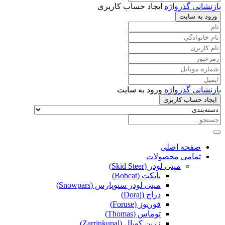
بازنشانی گذرواژه
ایجاد حساب کاربری
ورود به سایت
بازنشانی گذرواژه
ورود به سایت
ایجاد حساب کاربری
صفحه اصلی
تمامی محصولات
مینی لودر (Skid Steer)
بابکت (Bobcat)
مینی لودر سنوپارس (Snowpars)
دراج (Doraj)
فوریوز (Foruse)
توماس (Thomas)
زرین کوپال (Zarrinkupal)