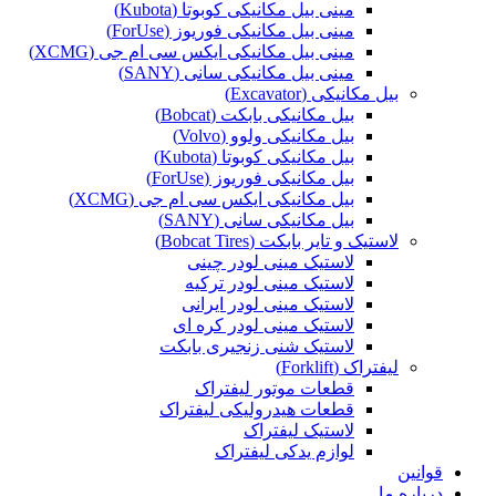
مینی بیل مکانیکی کوبوتا (Kubota)
مینی بیل مکانیکی فوریوز (ForUse)
مینی بیل مکانیکی ایکس سی ام جی (XCMG)
مینی بیل مکانیکی سانی (SANY)
بیل مکانیکی (Excavator)
بیل مکانیکی بابکت (Bobcat)
بیل مکانیکی ولوو (Volvo)
بیل مکانیکی کوبوتا (Kubota)
بیل مکانیکی فوریوز (ForUse)
بیل مکانیکی ایکس سی ام جی (XCMG)
بیل مکانیکی سانی (SANY)
لاستیک و تایر بابکت (Bobcat Tires)
لاستیک مینی لودر چینی
لاستیک مینی لودر ترکیه
لاستیک مینی لودر ایرانی
لاستیک مینی لودر کره ای
لاستیک شنی زنجیری بابکت
لیفتراک (Forklift)
قطعات موتور لیفتراک
قطعات هیدرولیکی لیفتراک
لاستیک لیفتراک
لوازم یدکی لیفتراک
قوانین
درباره ما