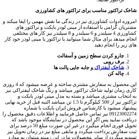
شاخک تراکتور مناسب برای تراکتور های کشاورزی
امروزه ادوات کشاورزی نیز در زندگی ما نقش مهمی را ایفا میکند و
مشتریان گرامی با استفاده از مینی لودر بابکت و تراکتور های
کشاورزی 4 سیلندر و 6 سیلندر و 8 سیلندر نیز کار های مختلفی
انجام میدهد برای مثال شما میتوانید با تراکتور یا مینی لودر خود کار
های زیر را انجام دهید
جارو کردن سطح زمین و آسفالت
برف روبی
شاخک لیفتراک
و جابه جایی پالت ها
چاله کن
این محصول به سفارش مشتری ساخته و عرضه میشود که 4 روزی
کاری زمان تولید شاخک تراکتور میباشد و رنگ شاخک لیفتراکی نیز
به انتخاب مشتری میباشد و بسته به مدل مینی لودر بابکت و
تراکتور نیز از 500 کیلوگرم تا 1.5 تن میباشد التبه قبل از خرید نهایی
پیشنهاد میشود با کارشناس فروش ایران بابکت با شماره
09123002274 نیز تماس حاصل فرمایید و اطلاعات دقیق محصول را
دریافت نمایید پس اگر این محصول در نمایشگاه موجود باشد که
تحویل فوری انجام میگیرد در غیر این صورت مبلغ 50 درصد برای
ثبت سفارش پرداخت میگردد و مابقی مبلغ نیز در زمان تحویل نیز
تسویه میگردد از سایر محصولات ما در این زمینه میتوان به موارد