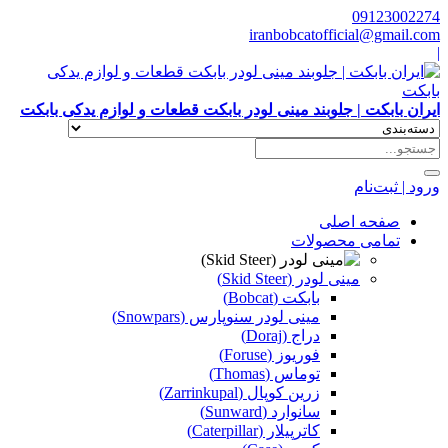
09123002274
iranbobcatofficial@gmail.com
|
ایران بابکت | جلوبند مینی لودر بابکت قطعات و لوازم یدکی بابکت
ورود | ثبت‌نام
صفحه اصلی
تمامی محصولات
مینی لودر (Skid Steer)
بابکت (Bobcat)
مینی لودر سنوپارس (Snowpars)
دراج (Doraj)
فوریوز (Foruse)
توماس (Thomas)
زرین کوپال (Zarrinkupal)
سانوارد (Sunward)
کاترپیلار (Caterpillar)