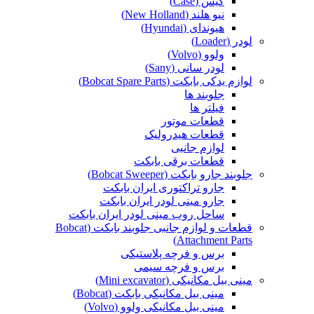
کیس (Case)
نیو هلند (New Holland)
هیوندای (Hyundai)
لودر (Loader)
ولوو (Volvo)
لودر سانی (Sany)
لوازم یدکی بابکت (Bobcat Spare Parts)
جلوبند ها
فیلتر ها
قطعات موتور
قطعات هیدرولیک
لوازم جانبی
قطعات برقی بابکت
جلوبند جارو بابکت (Bobcat Sweeper)
جارو تراکتوری ایران بابکت
جارو مینی لودر ایران بابکت
ساحل روب مینی لودر ایران بابکت
قطعات و لوازم جانبی جلوبند بابکت (Bobcat
Attachment Parts)
برس و فرچه پلاستیکی
برس و فرچه سیمی
مینی بیل مکانیکی (Mini excavator)
مینی بیل مکانیکی بابکت (Bobcat)
مینی بیل مکانیکی ولوو (Volvo)