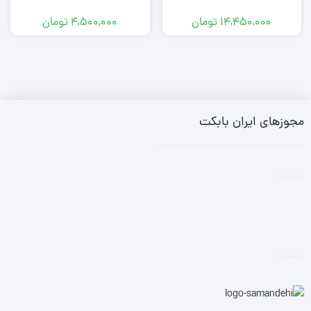
14,450,000
تومان
4,500,000
تومان
مجوزهای ایران بابکت
تست
تست