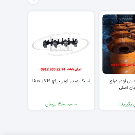
نی لودر دراج
اسبک مینی لودر دراج Doraj 761
کوپلینگ نر
ان اصلی
لودر بابکت
سا
بگیرید!
3,000,000
تومان
000