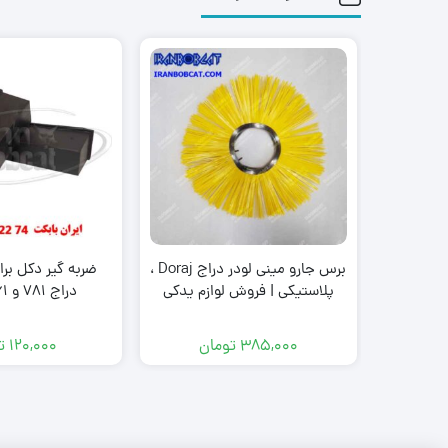
برس جارو مینی لودر دراج Doraj ،
ضربه گیر دکل برا
پلاستیکی | فروش لوازم یدکی
دراج 781 و 761 doraj
مینی لودر
385,000
تومان
120,000
ت