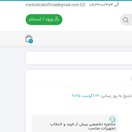
iranbobcatofficial@gmail.com
09123002274
ورود | ثبت‌نام
0
یران بابکت
برس و فرچه پلاستیکی
ایران بابکت
برس و فرچه سیمی
لودر ایران بابکت
تاریخ به روز رسانی:
26 آگوست 2025
مشاوره تخصصی پیش از خرید و انتخاب
تجهیزات مناسب