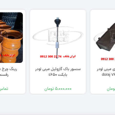
ی مینی لودر
سنسور باک گازوئیل مینی لودر
رینگ چرخ می
بابکت s650
رفسنج
ومان
5,000,000
تومان
تماس 