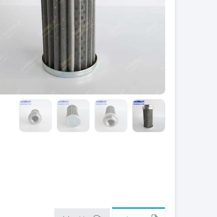
zk650
نیو هلند (New Holland)
مینی لودر بابکت Bobcat A300
هیوندای (Hyundai)
مینی لودر بابکت Bobcat S300 |
مشخصات و ویژگی 
کاتالوگ مشخصات و ویژگی های
zk1050
فنی
با انواع موتورهای مینی لودرهای
مینی بیل مکانیکی بابکت 
کاتالوگ و مشخصات
بابکت بیشتر آشنا شوید.
مینی بیل مکانیکی ولوو (
دوراج
مینی بیل مکانیکی ک
(Kubota)
(Doraj 751)
مینی بیل مکانیکی ف
(ForUse)
781)
مینی بیل مکانیکی 
کاتالوگ مینی لودر س
جی (XCMG)
unward SWL 3210
مینی بیل مکانیکی سانی