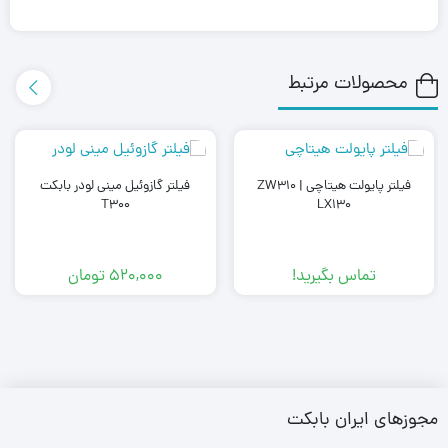
محصولات مرتبط
فیلتر پایولت هیتاچی ZW310 |
فیلتر گازوئیل مینی لودر بابکت
T300
LX130
تماس بگیرید!
520,000
تومان
مجوزهای ایران بابکت