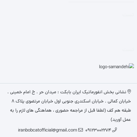
تست
تست
نشانی بخش انفورماتیک ایران بابکت : میدان حر . خ امام خمینی .
خیابان کمالی . خیابان اسکندری جنوبی اول خیابان مرتضوی پلاک 8
طبقه هم کف (لطفا قبل از مراجعه حضوری ، هماهنگی های لازم را به
عمل آورید)
iranbobcatofficial@gmail.com
09123002274