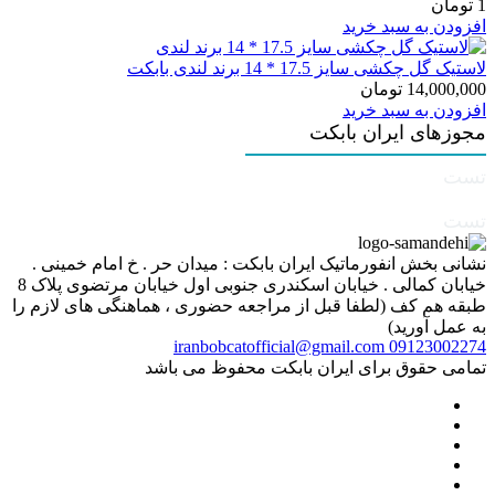
1
تومان
افزودن به سبد خرید
لاستیک گل چکشی سایز 17.5 * 14 برند لندی بابکت
14,000,000
تومان
افزودن به سبد خرید
مجوزهای ایران بابکت
تست
تست
نشانی بخش انفورماتیک ایران بابکت : میدان حر . خ امام خمینی .
خیابان کمالی . خیابان اسکندری جنوبی اول خیابان مرتضوی پلاک 8
طبقه هم کف (لطفا قبل از مراجعه حضوری ، هماهنگی های لازم را
به عمل آورید)
iranbobcatofficial@gmail.com
09123002274
تمامی حقوق برای ایران بابکت محفوظ می باشد