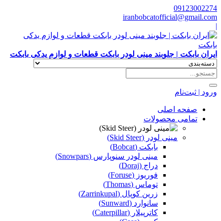
09123002274
iranbobcatofficial@gmail.com
|
ایران بابکت | جلوبند مینی لودر بابکت قطعات و لوازم یدکی بابکت
ورود | ثبت‌نام
صفحه اصلی
تمامی محصولات
مینی لودر (Skid Steer)
بابکت (Bobcat)
مینی لودر سنوپارس (Snowpars)
دراج (Doraj)
فوریوز (Foruse)
توماس (Thomas)
زرین کوپال (Zarrinkupal)
سانوارد (Sunward)
کاترپیلار (Caterpillar)