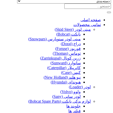
صفحه اصلی
تمامی محصولات
مینی لودر (Skid Steer)
بابکت (Bobcat)
مینی لودر سنوپارس (Snowpars)
دراج (Doraj)
فوریوز (Foruse)
توماس (Thomas)
زرین کوپال (Zarrinkupal)
سانوارد (Sunward)
کاترپیلار (Caterpillar)
کیس (Case)
نیو هلند (New Holland)
هیوندای (Hyundai)
لودر (Loader)
ولوو (Volvo)
لودر سانی (Sany)
لوازم یدکی بابکت (Bobcat Spare Parts)
جلوبند ها
فیلتر ها