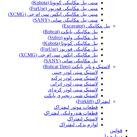
مینی بیل مکانیکی کوبوتا (Kubota)
مینی بیل مکانیکی فوریوز (ForUse)
مینی بیل مکانیکی ایکس سی ام جی (XCMG)
مینی بیل مکانیکی سانی (SANY)
بیل مکانیکی (Excavator)
بیل مکانیکی بابکت (Bobcat)
بیل مکانیکی ولوو (Volvo)
بیل مکانیکی کوبوتا (Kubota)
بیل مکانیکی فوریوز (ForUse)
بیل مکانیکی ایکس سی ام جی (XCMG)
بیل مکانیکی سانی (SANY)
لاستیک و تایر بابکت (Bobcat Tires)
لاستیک مینی لودر چینی
لاستیک مینی لودر ترکیه
لاستیک مینی لودر ایرانی
لاستیک مینی لودر کره ای
لاستیک شنی زنجیری بابکت
لیفتراک (Forklift)
قطعات موتور لیفتراک
قطعات هیدرولیکی لیفتراک
لاستیک لیفتراک
لوازم یدکی لیفتراک
قوانین
درباره ما