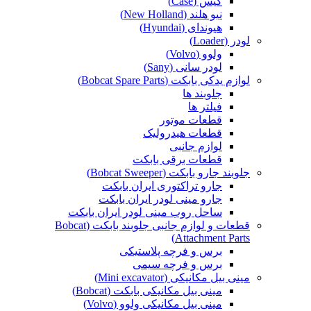
کیس (Case)
نیو هلند (New Holland)
هیوندای (Hyundai)
لودر (Loader)
ولوو (Volvo)
لودر سانی (Sany)
لوازم یدکی بابکت (Bobcat Spare Parts)
جلوبند ها
فیلتر ها
قطعات موتور
قطعات هیدرولیک
لوازم جانبی
قطعات برقی بابکت
جلوبند جارو بابکت (Bobcat Sweeper)
جارو تراکتوری ایران بابکت
جارو مینی لودر ایران بابکت
ساحل روب مینی لودر ایران بابکت
قطعات و لوازم جانبی جلوبند بابکت (Bobcat
Attachment Parts)
برس و فرچه پلاستیکی
برس و فرچه سیمی
مینی بیل مکانیکی (Mini excavator)
مینی بیل مکانیکی بابکت (Bobcat)
مینی بیل مکانیکی ولوو (Volvo)