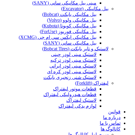
مینی بیل مکانیکی سانی (SANY)
بیل مکانیکی (Excavator)
بیل مکانیکی بابکت (Bobcat)
بیل مکانیکی ولوو (Volvo)
بیل مکانیکی کوبوتا (Kubota)
بیل مکانیکی فوریوز (ForUse)
بیل مکانیکی ایکس سی ام جی (XCMG)
بیل مکانیکی سانی (SANY)
لاستیک و تایر بابکت (Bobcat Tires)
لاستیک مینی لودر چینی
لاستیک مینی لودر ترکیه
لاستیک مینی لودر ایرانی
لاستیک مینی لودر کره ای
لاستیک شنی زنجیری بابکت
لیفتراک (Forklift)
قطعات موتور لیفتراک
قطعات هیدرولیکی لیفتراک
لاستیک لیفتراک
لوازم یدکی لیفتراک
قوانین
درباره ما
تماس با ما
کاتالوگ ها
سری اول کاتالوگ ها