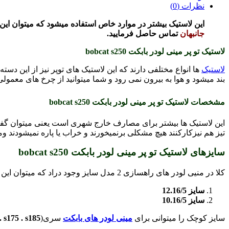
نظرات (0)
این لاستیک بیشتر در موارد خاص استفاده میشود که میتوان این
جانبهان
تماس حاصل فرمایید.
لاستیک تو پر مینی لودر بابکت bobcat s250
لاستیک
ها انواع مختلفی دارند که این لاستیک های توپر نیز از این دست
بند میشود و هوا به بیرون نمی رود و شما میتوانید از چرخ های معمولی 
مشخصات لاستیک تو پر مینی لودر بابکت bobcat s250
این لاستیک ها بیشتر برای مصارف خارج شهری است یعنی میتوان گفت ک
تیز هم نیزکارکنند هیچ مشکلی برنمیخورند و خراب یا پاره نمیشودند و
سایزهای لاستیک تو پر مینی لودر بابکت bobcat s250
کلا در منیی لودر های راهسازی 2 مدل سایز وجود دراد که میتوان این موضوع را در نظر گرفت که سایز بندی برای مینی لودر ها برای لاستیک وجود دارد:
سایز 12.16/5
سایز 10.16/5
سایز کوچک را میتوانی برای
مینی لودر های بابکت
سری(
. s175 . s185