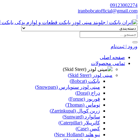
09123002274
iranbobcatofficial@gmail.com
|
ا
ورود | ثبت‌نام
صفحه اصلی
تمامی محصولات
مینی لودر (Skid Steer)
بابکت (Bobcat)
مینی لودر سنوپارس (Snowpars)
دراج (Doraj)
فوریوز (Foruse)
توماس (Thomas)
زرین کوپال (Zarrinkupal)
سانوارد (Sunward)
کاترپیلار (Caterpillar)
کیس (Case)
نیو هلند (New Holland)