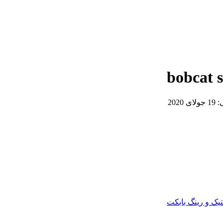
ی:
19 جولای 2020
یک و رینگ بابکت