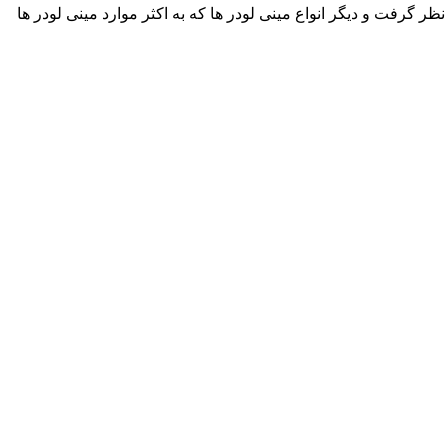
ینی لودر دراج 781یا دوسان 440 یا توماس 255 یا سانوارد 3210 در نظر گرفت و دیگر انواع مینی لودر ها که به اکثر موارد مینی لودر ها