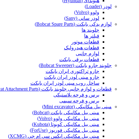
هیوندای (Hyundai)
لودر (Loader)
ولوو (Volvo)
لودر سانی (Sany)
لوازم یدکی بابکت (Bobcat Spare Parts)
جلوبند ها
فیلتر ها
قطعات موتور
قطعات هیدرولیک
لوازم جانبی
قطعات برقی بابکت
جلوبند جارو بابکت (Bobcat Sweeper)
جارو تراکتوری ایران بابکت
جارو مینی لودر ایران بابکت
ساحل روب مینی لودر ایران بابکت
قطعات و لوازم جانبی جلوبند بابکت (Bobcat Attachment Parts)
برس و فرچه پلاستیکی
برس و فرچه سیمی
مینی بیل مکانیکی (Mini excavator)
مینی بیل مکانیکی بابکت (Bobcat)
مینی بیل مکانیکی ولوو (Volvo)
مینی بیل مکانیکی کوبوتا (Kubota)
مینی بیل مکانیکی فوریوز (ForUse)
مینی بیل مکانیکی ایکس سی ام جی (XCMG)