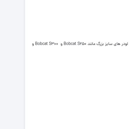
سایز اول برای مینی لودر های سایز کوچک مانند Bobcat S130 ، Bobcat S205 ساخته و طراحی شده و استفاده می شود و سایز دوم برای مینی لودر های سایز بزرگ مانند Bobcat S250 و Bobcat S300 و