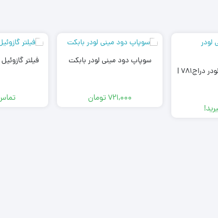
سوپاپ دود مینی لودر بابکت
فیلتر گازوئیل ZW310 آبگیر دار
هیدروموتور مینی لودر دراج781 |
721,000
تومان
تماس 
رید!