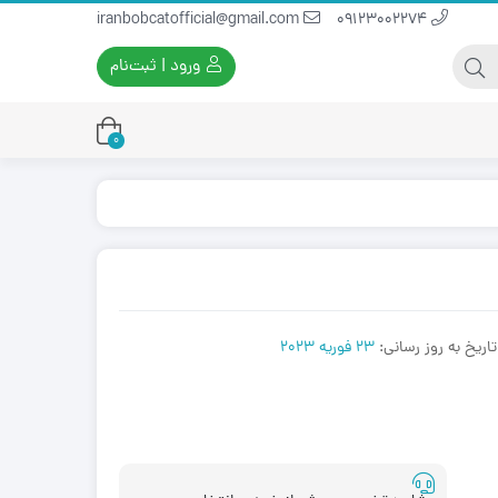
iranbobcatofficial@gmail.com
09123002274
ورود | ثبت‌نام
0
یران بابکت
برس و فرچه پلاستیکی
ایران بابکت
برس و فرچه سیمی
لودر ایران بابکت
تاریخ به روز رسانی:
23 فوریه 2023