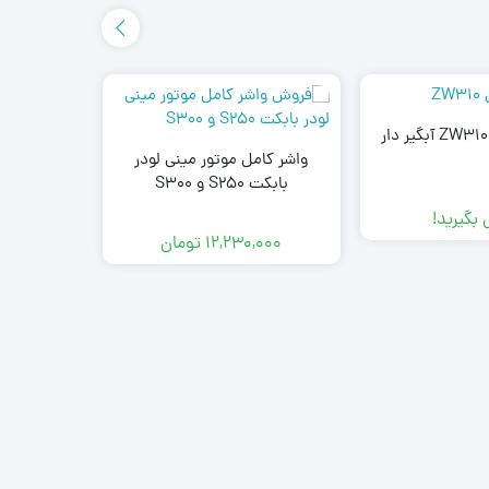
واشر کامل موتور مینی لودر
بابکت S250 و S300
بگیرید!
12,230,000
تومان
رینگ و لاس
در سایزه
تم