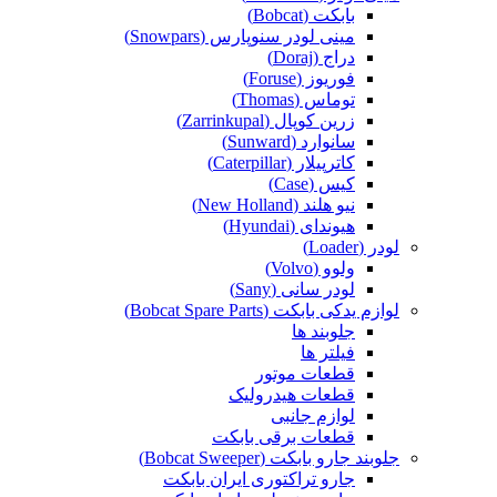
بابکت (Bobcat)
مینی لودر سنوپارس (Snowpars)
دراج (Doraj)
فوریوز (Foruse)
توماس (Thomas)
زرین کوپال (Zarrinkupal)
سانوارد (Sunward)
کاترپیلار (Caterpillar)
کیس (Case)
نیو هلند (New Holland)
هیوندای (Hyundai)
لودر (Loader)
ولوو (Volvo)
لودر سانی (Sany)
لوازم یدکی بابکت (Bobcat Spare Parts)
جلوبند ها
فیلتر ها
قطعات موتور
قطعات هیدرولیک
لوازم جانبی
قطعات برقی بابکت
جلوبند جارو بابکت (Bobcat Sweeper)
جارو تراکتوری ایران بابکت