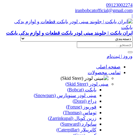
09123002274
iranbobcatofficial@gmail.com
|
ایران بابکت | جلوبند مینی لودر بابکت قطعات و لوازم یدکی بابکت
ورود | ثبت‌نام
صفحه اصلی
تمامی محصولات
مینی لودر (Skid Steer)
بابکت (Bobcat)
مینی لودر سنوپارس (Snowpars)
دراج (Doraj)
فوریوز (Foruse)
توماس (Thomas)
زرین کوپال (Zarrinkupal)
سانوارد (Sunward)
کاترپیلار (Caterpillar)