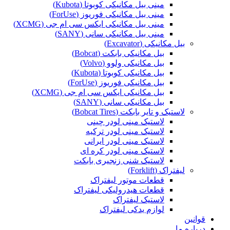
مینی بیل مکانیکی کوبوتا (Kubota)
مینی بیل مکانیکی فوریوز (ForUse)
مینی بیل مکانیکی ایکس سی ام جی (XCMG)
مینی بیل مکانیکی سانی (SANY)
بیل مکانیکی (Excavator)
بیل مکانیکی بابکت (Bobcat)
بیل مکانیکی ولوو (Volvo)
بیل مکانیکی کوبوتا (Kubota)
بیل مکانیکی فوریوز (ForUse)
بیل مکانیکی ایکس سی ام جی (XCMG)
بیل مکانیکی سانی (SANY)
لاستیک و تایر بابکت (Bobcat Tires)
لاستیک مینی لودر چینی
لاستیک مینی لودر ترکیه
لاستیک مینی لودر ایرانی
لاستیک مینی لودر کره ای
لاستیک شنی زنجیری بابکت
لیفتراک (Forklift)
قطعات موتور لیفتراک
قطعات هیدرولیکی لیفتراک
لاستیک لیفتراک
لوازم یدکی لیفتراک
قوانین
درباره ما