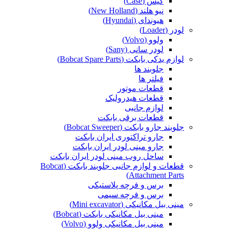
کیس (Case)
نیو هلند (New Holland)
هیوندای (Hyundai)
لودر (Loader)
ولوو (Volvo)
لودر سانی (Sany)
لوازم یدکی بابکت (Bobcat Spare Parts)
جلوبند ها
فیلتر ها
قطعات موتور
قطعات هیدرولیک
لوازم جانبی
قطعات برقی بابکت
جلوبند جارو بابکت (Bobcat Sweeper)
جارو تراکتوری ایران بابکت
جارو مینی لودر ایران بابکت
ساحل روب مینی لودر ایران بابکت
قطعات و لوازم جانبی جلوبند بابکت (Bobcat
Attachment Parts)
برس و فرچه پلاستیکی
برس و فرچه سیمی
مینی بیل مکانیکی (Mini excavator)
مینی بیل مکانیکی بابکت (Bobcat)
مینی بیل مکانیکی ولوو (Volvo)