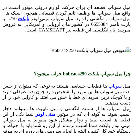
میل سوپاپ قطعه ای برای حرکت لوازم درونی موتور است. در
واقع میل سوپاپ ها وظیفه تایم کردن قطعاتی همچون اسبک ها ,
میل سوپاب , انگشتی را دارد. میل سوپاپ مینی لودر
بابکت
s250 با
پارت نامبر 6655384 در کشور های اروپایی و آمریکایی به فروش
میرسد. نام انگلیسی این قطعه نیز CAMSHAFT است.
چرا میل سوپاپ بابکت bobcat s250 خراب میشود؟
میل
سوپاپ
ها قطعات حساسی هستند به نوعی که میتوان از جنس
بدنه میل سوپاپ ها این مورد را تشخیص دارد چون بدنه صیقلی دارند
و با کوچک ترین ضربه ای خط یا خش می افتند و کارایی خود را از
دست میدهند.
میل سوپاپ ها از سمت انگشتی و میل تایپیت ها میتوانند دچار
آسیب شوند به گونه ای که در موتور
مینی لودر
شما یکی از این
قطعه ها آسیب ببیند و دچار مشکل شود میتواند به میل سوپاپ
مینی لودر بابکت شما اسیب برساند از این رو شما باید با احتیاط با
دستگاه خود کار کنید و البته با انجام سرویس های دوره ای به موقع