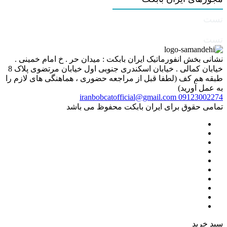
تست
تست
نشانی بخش انفورماتیک ایران بابکت : میدان حر . خ امام خمینی .
خیابان کمالی . خیابان اسکندری جنوبی اول خیابان مرتضوی پلاک 8
طبقه هم کف (لطفا قبل از مراجعه حضوری ، هماهنگی های لازم را
به عمل آورید)
iranbobcatofficial@gmail.com
09123002274
تمامی حقوق برای ایران بابکت محفوظ می باشد
سبد خرید