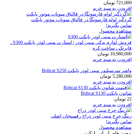
721,000
تومان
افزودن به سبد خرید
گردگیر لوله فارسونگا در قالپاق سوپاپ موتور بابکت
تماس بگیرید!
مشاهده محصول
فروش لوازم یدکی مینی لودر | استارت مینی لودر بابکت S300 ،
فابریک ، ساخت کره
10,980,000
تومان
افزودن به سبد خرید
واشر سرسیلندر مینی لودر بابکت Bobcat S250
5,280,000
تومان
افزودن به سبد خرید
شاتون بابکت Bobcat S130
22
تومان
افزودن به سبد خرید
رینگ چرخ مینی لودر دراج رفسنجان اصلی
تماس بگیرید!
مشاهده محصول
مجوزهای ایران بابکت