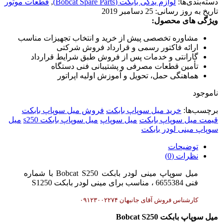
دسته‌بندی‌ها:
لوازم یدکی بابکت (Bobcat Spare Parts)
,
قطعات موتور
تاریخ به روز رسانی:
25 دسامبر 2019
ویژگی های محصول:
مشاوره تخصصی پیش از خرید و انتخاب تجهیزات مناسب
ارائه فاکتور رسمی و قرارداد فروش شرکتی
گارانتی و خدمات پس از فروش طبق شرایط قرارداد
تأمین قطعات مصرفی و پشتیبانی فنی دستگاه
هماهنگی حمل، تحویل و آموزش اولیه اپراتور
ناموجود
برچسب‌ها:
خرید میل سوپاپ بابکت
فروش میل سوپاپ بابکت
قیمت میل سوپاپ بابکت
میل سوپاپ
میل سوپاپ بابکت s250
میل
سوپاپ مینی لودر بابکت
توضیحات
نظرات (0)
میل سوپاپ مینی لودر بابکت Bobcat S250 با شماره
فنی 6655384 ، مناسب برای مینی لودر بابکت S1250
کارشناس فروش آقای جانبهان ۰۹۱۲۳۰۰۲۲۷۴
میل سوپاپ بابکت Bobcat S250