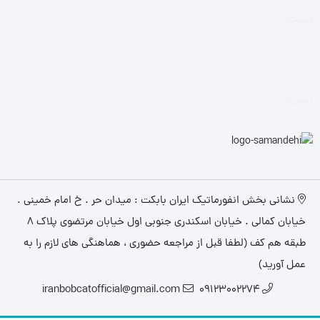
تست
تست
نشانی بخش انفورماتیک ایران بابکت : میدان حر . خ امام خمینی .
خیابان کمالی . خیابان اسکندری جنوبی اول خیابان مرتضوی پلاک 8
طبقه هم کف (لطفا قبل از مراجعه حضوری ، هماهنگی های لازم را به
عمل آورید)
iranbobcatofficial@gmail.com
09123002274