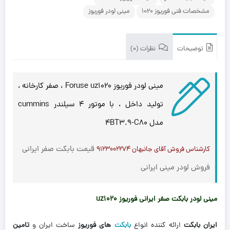
مشخصات فنی فوریوز 1020
مینی لودر فوریوز
توضیحات
نظرات (0)
مینی لودر فوریوز Foruse uz1020 ، صفر کارخانه ،
تولید داخل ، با موتور 4 سیلندر cummins
مدل 4BT3.9-C80
قیمت بابکت صفر ایرانی
کارشناس فروش آقای جانبهان ۹۱۲۳۰۰۲۲۷۴
فروش لودر مینی ایرانی
مینی لودر بابکت صفر ایرانی فوریوز uz1020
ایران بابکت
ارائه کننده انواع
بابکت
های فوریوز
ساخت ایران و
تامین