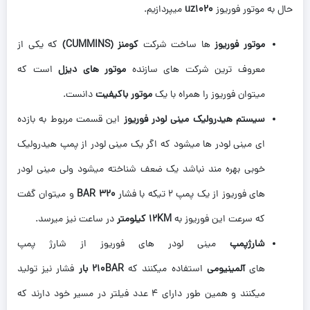
حال به موتور فوریوز
uz1020
میپردازیم.
موتور فوریوز
ها ساخت شرکت
کومنز (CUMMINS)
که یکی از
معروف ترین شرکت های سازنده
موتور های دیزل
است که
میتوان فوریوز را همراه با یک
موتور باکیفیت
دانست.
سیستم هیدرولیک مینی لودر فوریوز
این قسمت مربوط به بازده
ای مینی لودر ها میشود که اگر یک مینی لودر از پمپ هیدرولیک
خوبی بهره مند نباشد یک ضعف شناخته میشود ولی مینی لودر
های فوریوز از یک پمپ 2 تیکه با فشار
320 BAR
و میتوان گفت
که سرعت این فوریوز به
12KM کیلومتر
در ساعت نیز میرسد.
شارژپمپ
مینی لودر های فوریوز از شارژ پمپ
های
آلمینیومی
استفاده میکنند که
210BAR بار
فشار نیز تولید
میکنند و همین طور دارای 4 عدد فیلتر در مسیر خود دارند که