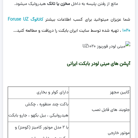
مانع از رفتن پلیسه به داخل
مخزن یا تانک
هیدرولیک میشود.
شما عزیزان میتوانید برای کسب اطلاعات بیشتر
کاتالوگ Foruse UZ
1020
، تهیه شده توسط سایت ایران بابکت را دریافت و مطالعه کنید…
آپشن های مینی لودر بابکت ایرانی
کابین مجهز
دارای کولر و بخاری
باکت چند منظوره ، چکش
جلوبند های قابل نصب
هیدرولیکی ، بیل بکهو ، جارو بابکت
با 2 مدل موتور کامینز (کومنز) و
موتور خارجی