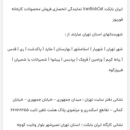
ایران بابکت IranBobCat نمایندگی انحصاری فروش محصولات کارخانه
فوریوز
شهرستانهای استان تهران عبارتند از :
شهر تهران | شهریار | اسلامشهر | بهارستان | ملارد | پاکدشت | ری | قدس
| رباط کریم | ورامین | قرچک | پردیس | پیشوا | شمیرانات یا شمیران |
فیروزکوه
نشانی دفتر سایت تهران : میدان جمهوری – خیابان جمهوری – خیابان
کمالی – تقاطع اسکندری و مرتضوی پلاک هشت تلفن ثابت 66868255
نشانی کارگاه ایران بابکت : استان تهران نصیرشهر بلوار ولایت کوچه