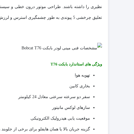
نظیری را داشته باشند. طراحی موتور درون خطی و سیستم 
تعلیق چرخشی 5 پیوندی به طور چشمگیری استرس و لرزش از زیر ناحیه را کاهش می دهد و سواری را راحت تر می کند.
ویژگی های استاندارد بابکت T76
تهویه هوا
بخاری کابین
سفر دو سرعته سرعتی معادل 24 کیلومتر
سازهای لوکس مانیتور
موقعیت یابی هیدرولیک الکترونیکی
گزینه جریان بالا یا همان هایفلو برای برخی از جلوبند ه