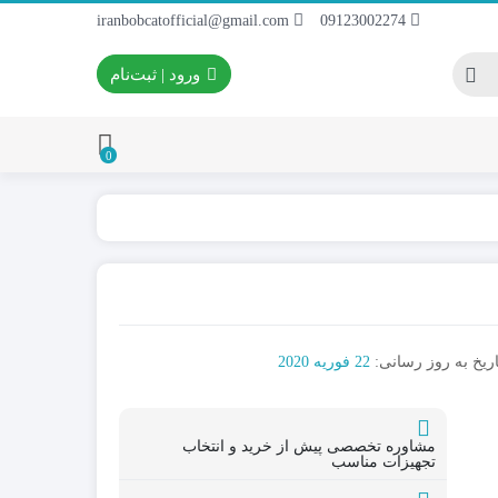
iranbobcatofficial@gmail.com
09123002274
ورود | ثبت‌نام
0
ایران بابکت
برس و فرچه پلاستیکی
 ایران بابکت
برس و فرچه سیمی
 لودر ایران
اریخ به روز رسانی:
22 فوریه 2020
مشاوره تخصصی پیش از خرید و انتخاب
تجهیزات مناسب