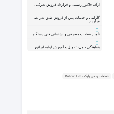
ارائه فاکتور رسمی و قرارداد فروش شرکتی
گارانتی و خدمات پس از فروش طبق شرایط
قرارداد
در چینی
قطعات موتور لیفتراک
در ترکیه
قطعات هیدرولیکی لیفتراک
تأمین قطعات مصرفی و پشتیبانی فنی دستگاه
در ایرانی
لاستیک لیفتراک
در کره ای
لوازم یدکی لیفتراک
هماهنگی حمل، تحویل و آموزش اولیه اپراتور
جیری بابکت
قطعات یدکی بابکت Bobcat T76