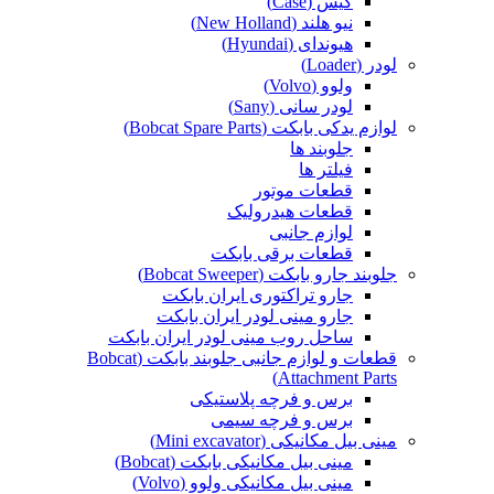
کیس (Case)
نیو هلند (New Holland)
هیوندای (Hyundai)
لودر (Loader)
ولوو (Volvo)
لودر سانی (Sany)
لوازم یدکی بابکت (Bobcat Spare Parts)
جلوبند ها
فیلتر ها
قطعات موتور
قطعات هیدرولیک
لوازم جانبی
قطعات برقی بابکت
جلوبند جارو بابکت (Bobcat Sweeper)
جارو تراکتوری ایران بابکت
جارو مینی لودر ایران بابکت
ساحل روب مینی لودر ایران بابکت
قطعات و لوازم جانبی جلوبند بابکت (Bobcat
Attachment Parts)
برس و فرچه پلاستیکی
برس و فرچه سیمی
مینی بیل مکانیکی (Mini excavator)
مینی بیل مکانیکی بابکت (Bobcat)
مینی بیل مکانیکی ولوو (Volvo)