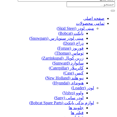
صفحه اصلی
تمامی محصولات
مینی لودر (Skid Steer)
بابکت (Bobcat)
مینی لودر سنوپارس (Snowpars)
دراج (Doraj)
فوریوز (Foruse)
توماس (Thomas)
زرین کوپال (Zarrinkupal)
سانوارد (Sunward)
کاترپیلار (Caterpillar)
کیس (Case)
نیو هلند (New Holland)
هیوندای (Hyundai)
لودر (Loader)
ولوو (Volvo)
لودر سانی (Sany)
لوازم یدکی بابکت (Bobcat Spare Parts)
جلوبند ها
فیلتر ها