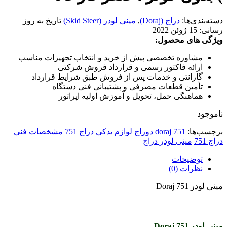
دسته‌بندی‌ها:
دراج (Doraj)
,
مینی لودر (Skid Steer)
تاریخ به روز
رسانی:
15 ژوئن 2022
ویژگی های محصول:
مشاوره تخصصی پیش از خرید و انتخاب تجهیزات مناسب
ارائه فاکتور رسمی و قرارداد فروش شرکتی
گارانتی و خدمات پس از فروش طبق شرایط قرارداد
تأمین قطعات مصرفی و پشتیبانی فنی دستگاه
هماهنگی حمل، تحویل و آموزش اولیه اپراتور
ناموجود
برچسب‌ها:
doraj 751
دوراج
لوازم یدکی دراج 751
مشخصات فنی
دراج 751
مینی لودر دراج
توضیحات
نظرات (0)
مینی لودر Doraj 751
مینی لودر Doraj 751