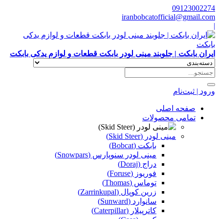
09123002274
iranbobcatofficial@gmail.com
|
ایران بابکت | جلوبند مینی لودر بابکت قطعات و لوازم یدکی بابکت
ورود | ثبت‌نام
صفحه اصلی
تمامی محصولات
مینی لودر (Skid Steer)
بابکت (Bobcat)
مینی لودر سنوپارس (Snowpars)
دراج (Doraj)
فوریوز (Foruse)
توماس (Thomas)
زرین کوپال (Zarrinkupal)
سانوارد (Sunward)
کاترپیلار (Caterpillar)