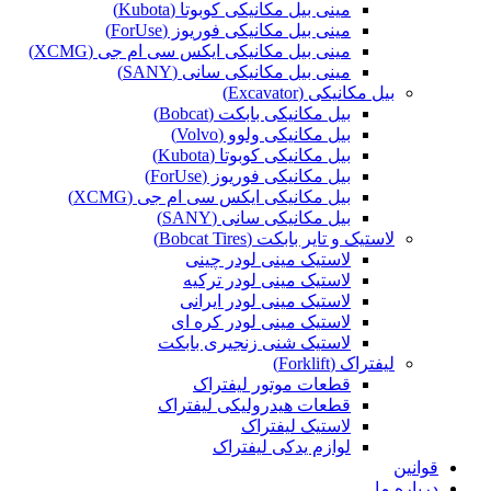
مینی بیل مکانیکی کوبوتا (Kubota)
مینی بیل مکانیکی فوریوز (ForUse)
مینی بیل مکانیکی ایکس سی ام جی (XCMG)
مینی بیل مکانیکی سانی (SANY)
بیل مکانیکی (Excavator)
بیل مکانیکی بابکت (Bobcat)
بیل مکانیکی ولوو (Volvo)
بیل مکانیکی کوبوتا (Kubota)
بیل مکانیکی فوریوز (ForUse)
بیل مکانیکی ایکس سی ام جی (XCMG)
بیل مکانیکی سانی (SANY)
لاستیک و تایر بابکت (Bobcat Tires)
لاستیک مینی لودر چینی
لاستیک مینی لودر ترکیه
لاستیک مینی لودر ایرانی
لاستیک مینی لودر کره ای
لاستیک شنی زنجیری بابکت
لیفتراک (Forklift)
قطعات موتور لیفتراک
قطعات هیدرولیکی لیفتراک
لاستیک لیفتراک
لوازم یدکی لیفتراک
قوانین
درباره ما