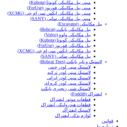
مینی بیل مکانیکی کوبوتا (Kubota)
مینی بیل مکانیکی فوریوز (ForUse)
مینی بیل مکانیکی ایکس سی ام جی (XCMG)
مینی بیل مکانیکی سانی (SANY)
بیل مکانیکی (Excavator)
بیل مکانیکی بابکت (Bobcat)
بیل مکانیکی ولوو (Volvo)
بیل مکانیکی کوبوتا (Kubota)
بیل مکانیکی فوریوز (ForUse)
بیل مکانیکی ایکس سی ام جی (XCMG)
بیل مکانیکی سانی (SANY)
لاستیک و تایر بابکت (Bobcat Tires)
لاستیک مینی لودر چینی
لاستیک مینی لودر ترکیه
لاستیک مینی لودر ایرانی
لاستیک مینی لودر کره ای
لاستیک شنی زنجیری بابکت
لیفتراک (Forklift)
قطعات موتور لیفتراک
قطعات هیدرولیکی لیفتراک
لاستیک لیفتراک
لوازم یدکی لیفتراک
قوانین
درباره ما