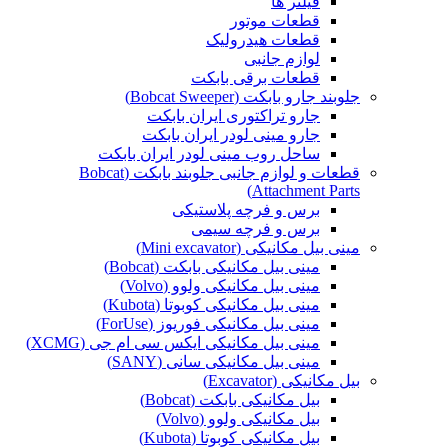
فیلتر ها
قطعات موتور
قطعات هیدرولیک
لوازم جانبی
قطعات برقی بابکت
جلوبند جارو بابکت (Bobcat Sweeper)
جارو تراکتوری ایران بابکت
جارو مینی لودر ایران بابکت
ساحل روب مینی لودر ایران بابکت
قطعات و لوازم جانبی جلوبند بابکت (Bobcat
Attachment Parts)
برس و فرچه پلاستیکی
برس و فرچه سیمی
مینی بیل مکانیکی (Mini excavator)
مینی بیل مکانیکی بابکت (Bobcat)
مینی بیل مکانیکی ولوو (Volvo)
مینی بیل مکانیکی کوبوتا (Kubota)
مینی بیل مکانیکی فوریوز (ForUse)
مینی بیل مکانیکی ایکس سی ام جی (XCMG)
مینی بیل مکانیکی سانی (SANY)
بیل مکانیکی (Excavator)
بیل مکانیکی بابکت (Bobcat)
بیل مکانیکی ولوو (Volvo)
بیل مکانیکی کوبوتا (Kubota)