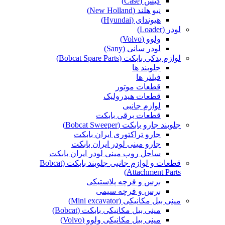
کیس (Case)
نیو هلند (New Holland)
هیوندای (Hyundai)
لودر (Loader)
ولوو (Volvo)
لودر سانی (Sany)
لوازم یدکی بابکت (Bobcat Spare Parts)
جلوبند ها
فیلتر ها
قطعات موتور
قطعات هیدرولیک
لوازم جانبی
قطعات برقی بابکت
جلوبند جارو بابکت (Bobcat Sweeper)
جارو تراکتوری ایران بابکت
جارو مینی لودر ایران بابکت
ساحل روب مینی لودر ایران بابکت
قطعات و لوازم جانبی جلوبند بابکت (Bobcat
Attachment Parts)
برس و فرچه پلاستیکی
برس و فرچه سیمی
مینی بیل مکانیکی (Mini excavator)
مینی بیل مکانیکی بابکت (Bobcat)
مینی بیل مکانیکی ولوو (Volvo)