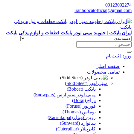
09123002274
iranbobcatofficial@gmail.com
|
ایران بابکت | جلوبند مینی لودر بابکت قطعات و لوازم یدکی بابکت
ورود | ثبت‌نام
صفحه اصلی
تمامی محصولات
مینی لودر (Skid Steer)
بابکت (Bobcat)
مینی لودر سنوپارس (Snowpars)
دراج (Doraj)
فوریوز (Foruse)
توماس (Thomas)
زرین کوپال (Zarrinkupal)
سانوارد (Sunward)
کاترپیلار (Caterpillar)