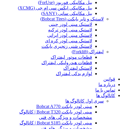
بیل مکانیکی فوریوز (ForUse)
بیل مکانیکی ایکس سی ام جی (XCMG)
بیل مکانیکی سانی (SANY)
لاستیک و تایر بابکت (Bobcat Tires)
لاستیک مینی لودر چینی
لاستیک مینی لودر ترکیه
لاستیک مینی لودر ایرانی
لاستیک مینی لودر کره ای
لاستیک شنی زنجیری بابکت
لیفتراک (Forklift)
قطعات موتور لیفتراک
قطعات هیدرولیکی لیفتراک
لاستیک لیفتراک
لوازم یدکی لیفتراک
قوانین
درباره ما
تماس با ما
کاتالوگ ها
سری اول کاتالوگ ها
مینی لودر بابکت Bobcat A770
مینی لودر بابکت Bobcat T320 | کاتالوگ
مشخصات و ویژگی های فنی
مینی لودر بابکت Bobcat S185 | کاتالوگ
مشخصات و ویژگی های فنی