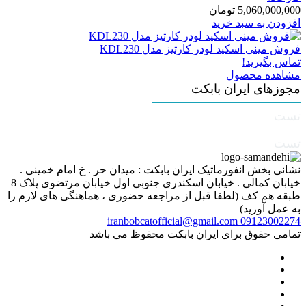
5,060,000,000
تومان
افزودن به سبد خرید
فروش مینی اسکید لودر کارتیز مدل KDL230
تماس بگیرید!
مشاهده محصول
مجوزهای ایران بابکت
تست
تست
نشانی بخش انفورماتیک ایران بابکت : میدان حر . خ امام خمینی .
خیابان کمالی . خیابان اسکندری جنوبی اول خیابان مرتضوی پلاک 8
طبقه هم کف (لطفا قبل از مراجعه حضوری ، هماهنگی های لازم را
به عمل آورید)
iranbobcatofficial@gmail.com
09123002274
تمامی حقوق برای ایران بابکت محفوظ می باشد