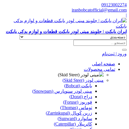
09123002274
iranbobcatofficial@gmail.com
|
ایران بابکت | جلوبند مینی لودر بابکت قطعات و لوازم یدکی بابکت
ورود | ثبت‌نام
صفحه اصلی
تمامی محصولات
مینی لودر (Skid Steer)
بابکت (Bobcat)
مینی لودر سنوپارس (Snowpars)
دراج (Doraj)
فوریوز (Foruse)
توماس (Thomas)
زرین کوپال (Zarrinkupal)
سانوارد (Sunward)
کاترپیلار (Caterpillar)