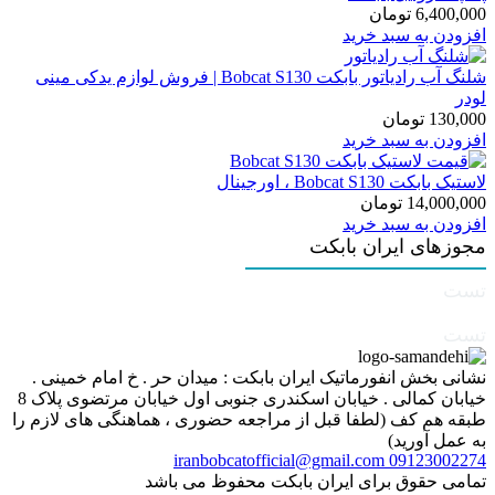
6,400,000
تومان
افزودن به سبد خرید
شلنگ آب رادیاتور بابکت Bobcat S130 | فروش لوازم یدکی مینی
لودر
130,000
تومان
افزودن به سبد خرید
لاستیک بابکت Bobcat S130 ، اورجینال
14,000,000
تومان
افزودن به سبد خرید
مجوزهای ایران بابکت
تست
تست
نشانی بخش انفورماتیک ایران بابکت : میدان حر . خ امام خمینی .
خیابان کمالی . خیابان اسکندری جنوبی اول خیابان مرتضوی پلاک 8
طبقه هم کف (لطفا قبل از مراجعه حضوری ، هماهنگی های لازم را
به عمل آورید)
iranbobcatofficial@gmail.com
09123002274
تمامی حقوق برای ایران بابکت محفوظ می باشد