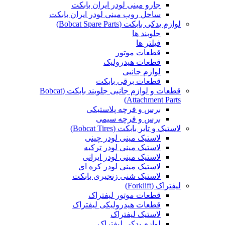
جارو مینی لودر ایران بابکت
ساحل روب مینی لودر ایران بابکت
لوازم یدکی بابکت (Bobcat Spare Parts)
جلوبند ها
فیلتر ها
قطعات موتور
قطعات هیدرولیک
لوازم جانبی
قطعات برقی بابکت
قطعات و لوازم جانبی جلوبند بابکت (Bobcat
Attachment Parts)
برس و فرچه پلاستیکی
برس و فرچه سیمی
لاستیک و تایر بابکت (Bobcat Tires)
لاستیک مینی لودر چینی
لاستیک مینی لودر ترکیه
لاستیک مینی لودر ایرانی
لاستیک مینی لودر کره ای
لاستیک شنی زنجیری بابکت
لیفتراک (Forklift)
قطعات موتور لیفتراک
قطعات هیدرولیکی لیفتراک
لاستیک لیفتراک
لوازم یدکی لیفتراک