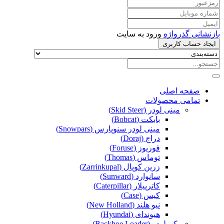
بازنشانی گذرواژه
ورود به سایت
ایجاد حساب کاربری
صفحه اصلی
تمامی محصولات
مینی لودر (Skid Steer)
بابکت (Bobcat)
مینی لودر سنوپارس (Snowpars)
دراج (Doraj)
فوریوز (Foruse)
توماس (Thomas)
زرین کوپال (Zarrinkupal)
سانوارد (Sunward)
کاترپیلار (Caterpillar)
کیس (Case)
نیو هلند (New Holland)
هیوندای (Hyundai)
بکهولودر (Backhoe Loader)