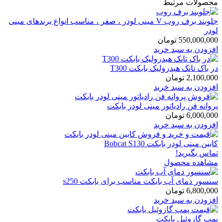
محصولات مرتبط
جلوبند برف روب V مینی لودر ، صفر ، مناسب انواع برندهای مینی
لودر
550,000,000
تومان
افزودن به سبد خرید
در باک تانک هیدرولیک بابکت T300
2,100,000
تومان
افزودن به سبد خرید
پروانه فن رادیاتور مینی لودر بابکت
6,000,000
تومان
افزودن به سبد خرید
کابین مینی لودر بابکت Bobcat S130
تماس بگیرید!
مشاهده محصول
سنسور دمای آب بابکت مناسب برای بابکت s250
6,800,000
تومان
افزودن به سبد خرید
پمپ گازوئیل بابکت