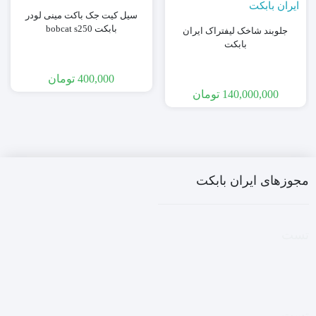
سیل کیت جک باکت مینی لودر
بابکت bobcat s250
جلوبند شاخک لیفتراک ایران
بابکت
400,000
تومان
140,000,000
تومان
مجوزهای ایران بابکت
تست
تست